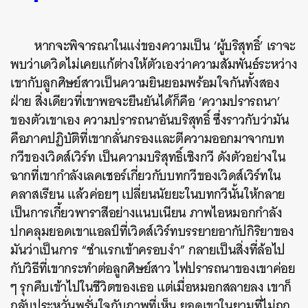
หากจะพิจารณาในแง่ของความเป็น ‘ผู้บริสุทธิ์’ เราจะ
พบว่าเดวิดไม่เคยแก้ต่างให้ตัวเองว่าความสัมพันธ์ระหว่าง
เขากับลูกศิษย์สาวเป็นความยินยอมพร้อมใจกันทั้งสอง
ฝ่าย สิ่งเดียวที่เขาพอจะยืนยันได้ก็คือ ‘ความปรารถนา’
ของตัวเขาเอง ความปรารถนาอันบริสุทธิ์ ซึ่งราวกับว่ามัน
คือภาคปฏิบัติที่เขากลั่นกรองและตีความออกมาจากบท
กวีของเวิดส์เวิร์ท
เป็นความบริสุทธิ์เชิงกวี ดังตัวอย่างใน
ฉากที่เขากำลังเลคเชอร์เกี่ยวกับบทกวีของเวิดส์เวิร์ทใน
คลาสเรียน แล้วค่อยๆ เปลี่ยนนัยยะในบทกวีนั้นให้กลาย
เป็นการเกี้ยวพาราสีอย่างแนบเนียน ภาพไอหมอกกำลัง
ปกคลุมยอดเขาแอลป์ที่เวิดส์เวิร์ทบรรยายอากัปกิริยาของ
มันว่าเป็นการ “ชำแรกเข้าครอบงำ” กลายเป็นสิ่งที่ล้อไป
กับวิธีที่เขากระทำต่อลูกศิษย์สาว ไฟปรารถนาของเขาค่อย
ๆ รุกคืบเข้าไปในชีวิตของเธอ แต่เมื่อหมอกสลายลง เขาก็
กลับประหวั่นพรั่นใจกับภาพที่เห็น ยอดเขาในยามที่ไม่ถูก