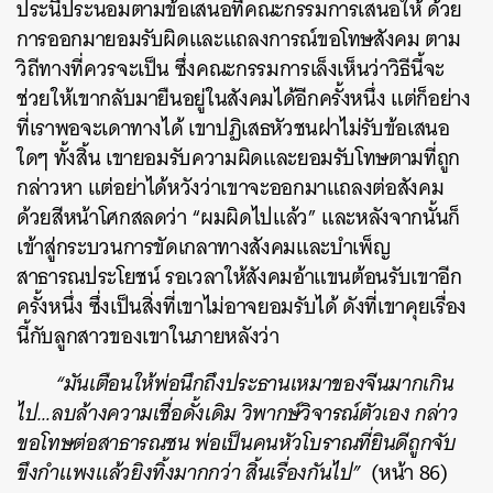
ประนีประนอมตามข้อเสนอที่คณะกรรมการเสนอให้
ด้วย
การออกมายอมรับผิดและแถลงการณ์ขอโทษสังคม ตาม
วิถีทางที่ควรจะเป็น ซึ่งคณะกรรมการเล็งเห็นว่าวิธีนี้จะ
ช่วยให้เขากลับมายืนอยู่ในสังคมได้อีกครั้งหนึ่ง แต่ก็อย่าง
ที่เราพอจะเดาทางได้ เขาปฏิเสธหัวชนฝาไม่รับข้อเสนอ
ใดๆ ทั้งสิ้น เขายอมรับความผิดและยอมรับโทษตามที่ถูก
กล่าวหา แต่อย่าได้หวังว่าเขาจะออกมาแถลงต่อสังคม
ด้วยสีหน้าโศกสลดว่า “ผมผิดไปแล้ว” และหลังจากนั้นก็
เข้าสู่กระบวนการขัดเกลาทางสังคมและบำเพ็ญ
สาธารณประโยชน์ รอเวลาให้สังคมอ้าแขนต้อนรับเขาอีก
ครั้งหนึ่ง ซึ่งเป็นสิ่งที่เขาไม่อาจยอมรับได้ ดังที่เขาคุยเรื่อง
นี้กับลูกสาวของเขาในภายหลังว่า
“มันเตือนให้พ่อนึกถึงประธานเหมาของจีนมากเกิน
ไป…ลบล้างความเชื่อดั้งเดิม วิพากษ์วิจารณ์ตัวเอง กล่าว
ขอโทษต่อสาธารณชน พ่อเป็นคนหัวโบราณที่ยินดีถูกจับ
ขึงกำแพงแล้วยิงทิ้งมากกว่า สิ้นเรื่องกันไป”
(หน้า 86)