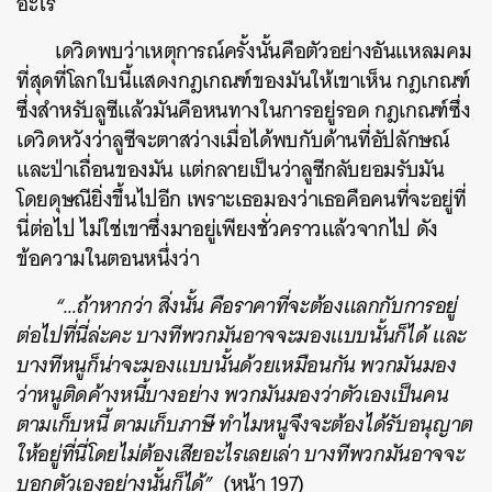
อะไร
เดวิดพบว่าเหตุการณ์ครั้งนั้นคือตัวอย่างอันแหลมคม
ที่สุดที่โลกใบนี้แสดงกฎเกณฑ์ของมันให้เขาเห็น กฎเกณฑ์
ซึ่งสำหรับลูซีแล้วมันคือหนทางในการอยู่รอด กฎเกณฑ์ซึ่ง
เดวิดหวังว่าลูซีจะตาสว่างเมื่อได้พบกับด้านที่อัปลักษณ์
และป่าเถื่อนของมัน แต่กลายเป็นว่าลูซีกลับยอมรับมัน
โดยดุษณียิ่งขึ้นไปอีก เพราะเธอมองว่าเธอคือคนที่จะอยู่ที่
นี่ต่อไป ไม่ใช่เขาซึ่งมาอยู่เพียงชั่วคราวแล้วจากไป ดัง
ข้อความในตอนหนึ่งว่า
“…ถ้าหากว่า สิ่งนั้น คือราคาที่จะต้องแลกกับการอยู่
ต่อไปที่นี่ล่ะคะ บางทีพวกมันอาจจะมองแบบนั้นก็ได้ และ
บางทีหนูก็น่าจะมองแบบนั้นด้วยเหมือนกัน พวกมันมอง
ว่าหนูติดค้างหนี้บางอย่าง พวกมันมองว่าตัวเองเป็นคน
ตามเก็บหนี้ ตามเก็บภาษี ทำไมหนูจึงจะต้องได้รับอนุญาต
ให้อยู่ที่นี่โดยไม่ต้องเสียอะไรเลยเล่า บางทีพวกมันอาจจะ
บอกตัวเองอย่างนั้นก็ได้”
(หน้า 197)