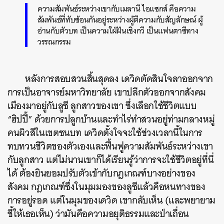
ค
วามสัมพันธ์ระหว่างเขากับเมลานี ไอแซกส์ คือความ
สัมพันธ์ที่ทับซ้อนกันอยู่ระหว่างผู้ตีความกับสัญลักษณ์ ผู้
อ่านกับตัวบท เป็นความใฝ่ฝันเชิงกวี เป็นแฟนตาซีทาง
วรรณกรรม
หลังการสอบสวนสิ้นสุดลง เดวิดตัดสินใจลาออกจาก
การเป็นอาจารย์มหาวิทยาลัย เขาปลีกตัวออกจากสังคม
ค้นหา
เมืองมาอยู่กับลูซี ลูกสาวของเขา ซึ่งเลือกใช้ชีวิตแบบ
SHARE
TWEET
LINE
EMAIL
“ฮิปปี้” ด้วยการปลูกบ้านและทำไร่ทำสวนอยู่ท่ามกลางหมู่
คนผิวสีในเขตชนบท เดวิดตั้งใจจะใช้ช่วงเวลานี้ในการ
ทบทวนชีวิตของตัวเองและฟื้นฟูความสัมพันธ์ระหว่างเขา
กับลูกสาว แต่ไม่นานเขาก็ได้เรียนรู้ว่าการจะใช้ชีวิตอยู่ที่นี่
ได้ ต้องยินยอมปรับตัวเข้ากับกฎเกณฑ์บางอย่างของ
สังคม กฎเกณฑ์ซึ่งในมุมมองของลูซีแล้วคือหนทางของ
การอยู่รอด แต่ในมุมของเดวิด เขากลับเห็น (และพยายาม
ชี้ให้เธอเห็น) ว่ามันคือความอยุติธรรมและป่าเถื่อน