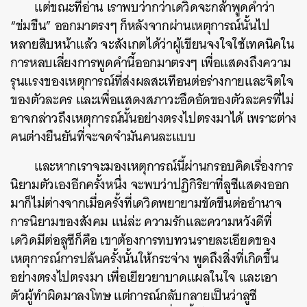
แต่ขณะที่อ่าน เราพบว่ากว่าเดวิดจะกล้าพูดคำว่า
“ข่มขืน” ออกมาตรงๆ ก็หลังจากผ่านเหตุการณ์นั้นไป
หลายสิบหน้าแล้ว จะสังเกตได้ว่าผู้เขียนจงใจใช้เทคนิคใน
การหลบเลี่ยงการพูดคำนี้ออกมาตรงๆ เพื่อแสดงถึงความ
รุนแรงของเหตุการณ์ที่ส่งผลสะเทือนต่อร่างกายและจิตใจ
ของตัวละคร และเพื่อแสดงสภาวะอึดอัดของตัวละครที่ไม่
อาจกล่าวถึงเหตุการณ์นั้นอย่างตรงไปตรงมาได้ เพราะต่าง
คนต่างยืนยันที่จะจดจำมันคนละแบบ
และหากเราจะมองเหตุการณ์นี้ผ่านกรอบคิดเรื่องการ
นิยามตัวเองอีกครั้งหนึ่ง จะพบว่าปฏิกิริยาที่ลูซีแสดงออก
มาก็ไม่ต่างจากเมื่อครั้งที่เดวิดพยายามขัดขืนต่ออำนาจ
การนิยามของสังคม แน่ล่ะ ความรักและความหวังดีที่
เดวิดมีต่อลูซีก็คือ เขาต้องการทบทวนรายละเอียดของ
เหตุการณ์การปล้นครั้งนั้นให้กระจ่าง พูดถึงสิ่งที่เกิดขึ้น
อย่างตรงไปตรงมา เพื่อเยียวยาบาดแผลในใจ และเอา
ตัวผู้ทำผิดมาลงโทษ แต่การณ์กลับกลายเป็นว่าลูซี