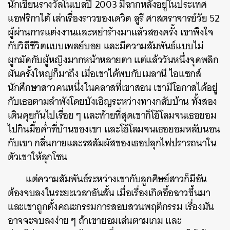
นักเขียนรางวัลโนเบลปี 2003 มีฉากหลังอยู่ในประเทศ
แอฟริกาใต้ เล่าเรื่องราวของเดวิด ลูรี ศาสตราจารย์วัย 52
ผู้ผ่านการแต่งงานและหย่าร้างมาแล้วสองครั้ง เขาพึงใจ
กับวิถีชีวิตแบบเพลย์บอย และมีความสัมพันธ์แบบไม่
ผูกมัดกับผู้หญิงมากหน้าหลายตา แต่แล้ววันหนึ่งจุดพลิก
ผันครั้งใหญ่ก็มาถึง เมื่อเขาได้พบกับเมลานี ไอแซกส์
นักศึกษาสาวคนหนึ่งในคลาสที่เขาสอน เขามีโอกาสได้อยู่
กับเธอตามลำพังโดยบังเอิญระหว่างทางกลับบ้าน ทั้งสอง
เดินคุยกันไปเรื่อย ๆ และท้ายที่สุดเขาก็โอ้โลมจนเธอยอม
ไปกินมื้อค่ำที่บ้านของเขา และโอ้โลมจนเธอยอมหลับนอน
กับเขา กลิ่นกายและรสสัมผัสของเธอปลุกไฟปรารถนาใน
ตัวเขาให้ลุกโชน
แต่ความสัมพันธ์ระหว่างเขากับลูกศิษย์สาวก็มีอัน
ต้องจบลงในระยะเวลาอันสั้น เมื่อเรื่องเกิดอื้อฉาวขึ้นมา
และเขาถูกตั้งคณะกรรมการสอบสวนพฤติกรรม
เรื่องมัน
อาจจะจบลงง่าย ๆ ถ้าเขายอมเล่นตามเกม และ