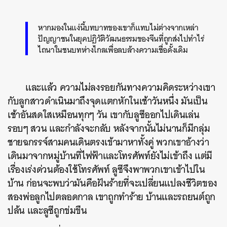
หากมองในแง่นี้บทบาทของเขาก็แทบไม่ต่างจากเหล่า
ปัญญาชนในยุคปฏิวัติวัฒนธรรมของจีนที่ถูกส่งไปทำไร่
ไถนาในชนบทห่างไกลเพื่อลบล้างความเชื่อดั้งเดิม
และแล้ว ความไม่ลงรอยกันทางความคิดระหว่างเขา
กับลูกสาวดำเนินมาถึงจุดแตกหักในเช้าวันหนึ่ง มันเป็น
เช้าอันสดใสเหมือนทุกๆ วัน เขากับลูซีออกไปเดินเล่น
รอบๆ สวน และกำลังจะกลับ หลังจากนั้นไม่นานก็มีกลุ่ม
ชายฉกรรจ์สามคนเดินตรงเข้ามาหาทั้งคู่ พวกเขาอ้างว่า
เดินมาจากหมู่บ้านที่ไฟฟ้าและโทรศัพท์ยังไม่เข้าถึง แต่มี
เรื่องเร่งด่วนต้องใช้โทรศัพท์ ลูซีจึงพาพวกเขาเข้าไปใน
บ้าน ก่อนจะพบว่ามันคือฝันร้ายที่จะเปลี่ยนแปลงชีวิตของ
สองพ่อลูกไปตลอดกาล เขาถูกทำร้าย บ้านและรถยนต์ถูก
ปล้น และลูซีถูกข่มขืน