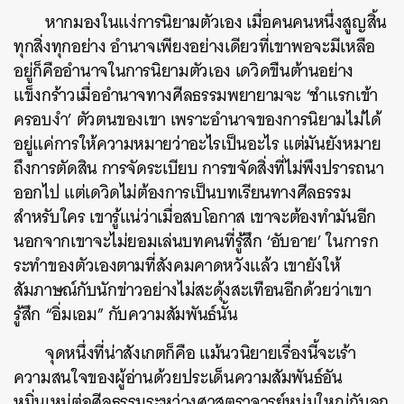
หากมองในแง่การนิยามตัวเอง
เมื่อคนคนหนึ่งสูญสิ้น
ทุกสิ่งทุกอย่าง อำนาจเพียงอย่างเดียวที่เขาพอจะมีเหลือ
อยู่ก็คืออำนาจในการนิยามตัวเอง
เดวิดขืนต้านอย่าง
แข็งกร้าวเมื่ออำนาจทางศีลธรรมพยายามจะ ‘ชำแรกเข้า
ครอบงำ’ ตัวตนของเขา เพราะอำนาจของการนิยามไม่ได้
อยู่แค่การให้ความหมายว่าอะไรเป็นอะไร แต่มันยังหมาย
ถึงการตัดสิน การจัดระเบียบ การขจัดสิ่งที่ไม่พึงปรารถนา
ออกไป แต่เดวิดไม่ต้องการเป็นบทเรียนทางศีลธรรม
สำหรับใคร เขารู้แน่ว่าเมื่อสบโอกาส เขาจะต้องทำมันอีก
นอกจากเขาจะไม่ยอมเล่นบทคนที่รู้สึก ‘อับอาย’ ในการก
ระทำของตัวเองตามที่สังคมคาดหวังแล้ว เขายังให้
สัมภาษณ์กับนักข่าวอย่างไม่สะดุ้งสะเทือนอีกด้วยว่าเขา
รู้สึก “อิ่มเอม” กับความสัมพันธ์นั้น
จุดหนึ่งที่น่าสังเกตก็คือ แม้นวนิยายเรื่องนี้จะเร้า
ความสนใจของผู้อ่านด้วยประเด็นความสัมพันธ์อัน
หมิ่นเหม่ต่อศีลธรรมระหว่างศาสตราจารย์หนุ่มใหญ่กับลูก