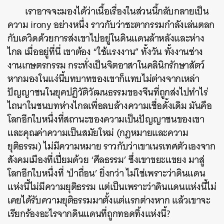
เราอาจจะมองได้ว่าเนื้อเรื่องในส่วนนี้กลับกลายเป็น
ความ irony อย่างหนึ่ง ราวกับว่าชะตากรรมกำลังเล่นตลก
กับเดวิดด้วยการส่งเขาไปอยู่ในดินแดนล้าหลังและห่าง
ไกล เมื่ออยู่ที่นี่ เขาต้อง “ใช้แรงงาน” ทั้งวัน ทั้งงานช่าง
งานเกษตรกรรม กระทั่งเป็นจิตอาสาในคลินิกรักษาสัตว์
หากมองในแง่นี้บทบาทของเขาก็แทบไม่ต่างจากเหล่า
ปัญญาชนในยุคปฏิวัติวัฒนธรรมของจีนที่ถูกส่งไปทำไร่
ไถนาในชนบทห่างไกลเพื่อลบล้างความเชื่อดั้งเดิม
มันคือ
โลกอีกใบหนึ่งที่สถานะของความเป็นปัญญาชนของเขา
และคุณค่าความเป็นสมัยใหม่ (กฎหมายและความ
ยุติธรรม) ไม่มีความหมาย ราวกับว่าเขาเนรเทศตัวเองจาก
สังคมเมืองที่เปี่ยมด้วย ‘ศีลธรรม’ ซึ่งเขาขยะแขยง มาสู่
โลกอีกใบหนึ่งที่ ‘ป่าถื่อน’ ยิ่งกว่า ไม่ใช่เพราะว่าดินแดน
แห่งนี้ไม่มีความยุติธรรม แต่เป็นเพราะว่าดินแดนแห่งนี้ไม่
เคยได้รับความยุติธรรมมาตั้งแต่แรกต่างหาก แล้วเขาจะ
เรียกร้องอะไรจากดินแดนที่ถูกทอดทิ้งแห่งนี้?