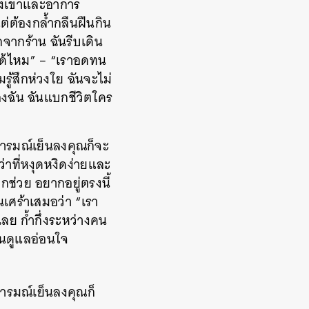
ของเขาและอาการ
่ต้องกล้ำกลืนฝืนกิน
จากร้าน ฉันรีบเดิน
าได้ไหม” – “เราอดทน
รู้สึกห่วงใย ฉันจะไม่
องฉัน ฉันแบกชีวิตใคร
อารมณ์เย็นลงคุณก็จะ
่าที่หงุดหงิดง่ายและ
กช่วย อยากอยู่ตรงนี้
นเศร้าเสมอว่า “เรา
ลย ก้ำกึ่งระหว่างคน
คนดูแลอ่อนใจ
ารมณ์เย็นลงคุณก็