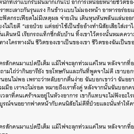
้ำหนักที่เราแบกรับมันมากเกินไป อาการเหนื่อยหน่ายชีวิต
เราทะเลาะกันรุนแรง กินข้าวแบบไม่มองหน้า อาหารอร่อยแต
ัดกระเฟียดไม่มีเหตุผล จ่ายเงิน เดินหุนหันพลันแล่นออก
งไม่ไยดี “เธอป่วย แต่อย่าใช้เป็นข้ออ้างทำนิสัยเสียใส่เร
นเดินหนี เรียกรถแท็กซี่กลับบ้าน ทิ้งเขาไว้ตรงนั้นหมดความ
 ทางใครทางมัน ชีวิตของเขาเป็นของเขา ชีวิตของฉันเป็นข
ใครสักคนมาแปดปีเต็ม แม้ไฟจะลุกท่วมแค่ไหน หลังจากที่
ปถามไถ่ว่ากินยารึยัง ขอโทษกันและกันที่พูดจาไม่ดี เขาบอกว
รนอนไม่พอ เพราะว่าหลับยากตื่นง่าย ฉันบอกเขาว่า ฉันอยา
่วมมือ เราจะไม่รอด หมายถึงเราทั้งคู่ หลังจากนั้นฉันบอกค
เวลาที่คนเศร้าจมอยู่ในห้วงอาการ เขาก็แทบจะไม่ฟังอะไรเ
สมบูรณ์จนอยากฟาดหน้ากับคนนิสัยไม่ดีที่ป่วยและนั่นทำให้
ใครสักคนมาแปดปีเต็ม แม้ไฟจะลุกท่วมแค่ไหน หลังจากที่อ