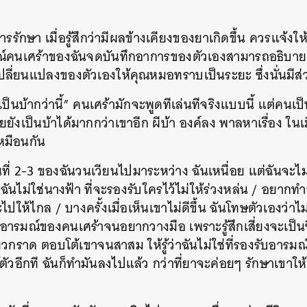
SHARE
TWEET
LINE
EMAIL
รรักษา เมื่อรู้สึกว่ามีผลข้างเคียงของยาเกิดขึ้น ควรแจ้ง
คนเศร้าของฉันจดบันทึกอาการของตัวเองสามารถอธิบายค
่ยนแปลงของตัวเองให้คุณหมอทราบเป็นระยะ ซึ่งนั่นมีส่
เป็นบ้ากว่านี้” คนเศร้ามักจะพูดทีเล่นทีจริงแบบนี้ แต่คนเป็
่วยยังเป็นบ้าได้มากกว่าเขาอีก ผีบ้า องค์ลง พาลหาเรื่อง ในเ
หมือนกัน
ที่ 2-3 ของฉันวนเวียนไปมาระหว่าง ฉันเหนื่อย แต่ฉันจะไม่ร
 ฉันไม่ใช่นางฟ้า ที่จะรองรับใครไว้ไม่ให้ร่วงหล่น / อยาก
ไปให้ไกล / บางครั้งเมื่อเห็นเขาไม่ดีขึ้น ฉันโทษตัวเองว่าไ
ออารมณ์ของคนเศร้าจนอยากวางมือ เพราะรู้สึกเสี่ยงจะเป็น
้ยวกราด ตอบโต้เขาจนสาสม ให้รู้ว่าฉันไม่ใช่ที่รองรับอาร
้ตัวอีกที ฉันก็ทำมันลงไปแล้ว กว่าที่ยาจะค่อยๆ รักษาเขาให