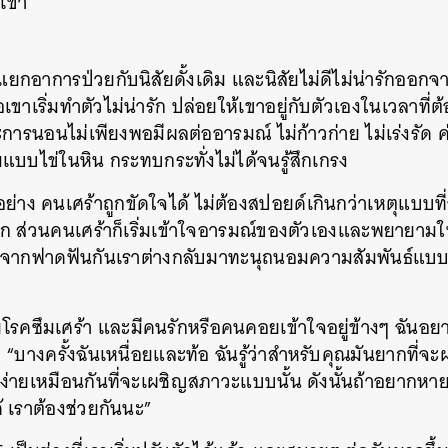
งเขา
ิ่มแยกอาการป่วยกับนิสัยดั้งเดิม และนิสัยไม่ดีไม่น่ารักออ
่อเขาเริ่มทำตัวไม่น่ารัก ปล่อยให้เขาอยู่กับตัวเองในเวลาท
ะการนอนไม่เพียงพอมีผลต่ออารมณ์ ไม่ก้าวก่าย ไม่เร่งรัด ค
บบไข่ในหิน กระทบกระทั่งไม่ได้จนรู้สึกเกรง
อย่าง คนเศร้าถูกขัดใจได้ ไม่ต้องสปอยด์เกินกว่าเหตุแบบ
ก ส่วนคนเศร้าก็เริ่มเข้าใจอารมณ์ของตัวเองและพยายาม
ังจากฟาดฟันกันเราต่างกลับมาทะนุถนอมความสัมพันธ์แบบค
วยโรคซึมเศร้า และมีคนรักหรือคนคอยเข้าใจอยู่ข้างๆ ฉันอ
“บางครั้งฉันเหนื่อยและท้อ ฉันรู้ว่าสำหรับคุณมันยากที่จ
่ง่ายเหมือนกันที่จะเผชิญสภาวะแบบนั้น ดังนั้นถ้าอยากหาย
้ เราต้องช่วยกันนะ”