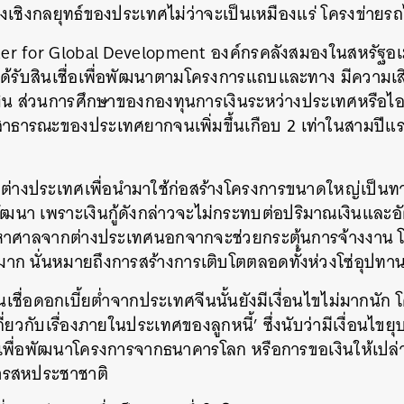
งเชิงกลยุทธ์ของประเทศไม่ว่าจะเป็นเหมืองแร่
โครงข่ายร
SHARE
TWEET
LINE
EMAIL
er for Global Development
องค์กรคลังสมองในสหรัฐอเม
ได้รับสินเชื่อเพื่อพัฒนาตามโครงการแถบและทาง
มีความเสี
ิน
ส่วนการศึกษาของกองทุนการเงินระหว่างประเทศหรือไอ
ี้สาธารณะของประเทศยากจนเพิ่มขึ้นเกือบ
2
เท่าในสามปีแร
กต่างประเทศเพื่อนำมาใช้ก่อสร้างโครงการขนาดใหญ่เป็นทา
พัฒนา
เพราะเงินกู้ดังกล่าวจะไม่กระทบต่อปริมาณเงินและ
หาศาลจากต่างประเทศนอกจากจะช่วยกระตุ้นการจ้างงาน
นมาก
นั่นหมายถึงการสร้างการเติบโตตลอดทั้งห่วงโซ่อุป
เชื่อดอกเบี้ยต่ำจากประเทศจีนนั้นยังมีเงื่อนไขไม่มากนัก
งเกี่ยวกับเรื่องภายในประเทศของลูกหนี้
’
ซึ่งนับว่ามีเงื่อนไข
ินเพื่อพัฒนาโครงการจากธนาคารโลก
หรือการขอเงินให้เปล
ารสหประชาชาติ