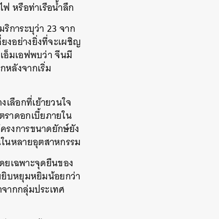
ถไฟ
หรือท่าเรือน้ำลึก
ริการะบุว่า
23
จาก
่ยงอย่างยิ่งที่จะเผชิญ
เอ็มเอฟพบว่า
จีนมี
กหลังจากเริ่ม
งเลือกที่เย้ายวนใจ
อัตราดอกเบี้ยภายใน
โครงการขนาดยักษ์ยัง
ทานในหลายอุตสาหกรรม
โดยเฉพาะจุดยืนของ
ยุบยิบหยุมหยิมน้อยกว่า
่าจากกลุ่มประเทศ