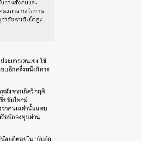
บันทางสังคมและ
ิโครงการ
กลไกการ
ว่าอัตราเติบโตสูง
รู้จักประมาณตนเอง
ใช้
บอีกครึ่งหนึ่งก็ควร
หลังจากเกิดวิกฤติ
ื่อซับไพรม์
่ใจว่าคนเหล่านั้นแทบ
หรือนักลงทุนผ่าน
น้อยติดอยู่ใน
‘
กับดัก