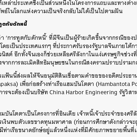
ที่เหล่าประเทศซึ่งเป็นส่วนหนึ่งในโครงการแถบและทางต่า
ัพธ์ในโลกแห่งความเป็นจริงกลับไม่ได้เป็นไปตามฝัน
ตกับดักหนี้
่า
‘
การทูตกับดักหนี้
’
ที่มีจีนเป็นผู้ร้ายเกิดขึ้นจากกรณีขอ
โดยเป็นประเทศแรกๆ
ที่ประกาศรับรองรัฐบาลจีนภายใต้
นิสต์
อีกทั้งจีนเองก็ช่วยเหลือศรีลังกาในแง่เศรษฐกิจช่
ื่องจากการละเมิดสิทธิมนุษยชนในกรณีสงครามปราบปรามกล
นแฟ้นนี้ส่งผลให้จีนอนุมัติสินเชื่อตามคำขอของอดีตประธา
apaksa)
เพื่อก่อสร้างท่าเรือแฮมบันโตตา
(Hambantota P
การจะต้องเป็นบริษัท
China Harbor Engineering
รัฐวิส
ฮมบันโตตาเป็นโครงการที่อินเดีย
เจ้าหนี้เจ้าประจำของศรีล
รเงินพบตัวเลขขาดทุนมหาศาล
(
ก่อนการศึกษาดังกล่าวจะ
ามีท่าเรือขนาดยักษ์อยู่แล้วหนึ่งแห่งที่มีศักยภาพขยายพื้นที