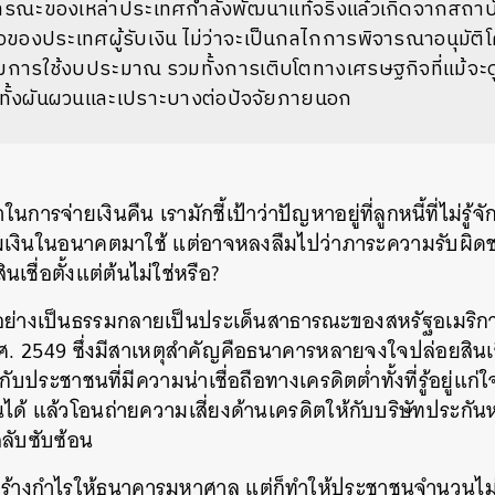
ธารณะของเหล่าประเทศกำลังพัฒนาแท้จริงแล้วเกิดจากสถา
แอของประเทศผู้รับเงิน
ไม่ว่าจะเป็นกลไกการพิจารณาอนุมัต
มการใช้งบประมาณ
รวมทั้งการเติบโตทางเศรษฐกิจที่แม้จะดู
วทั้งผันผวนและเปราะบางต่อปัจจัยภายนอก
หาในการจ่ายเงินคืน
เรามักชี้เป้าว่าปัญหาอยู่ที่ลูกหนี้ที่ไม่
ืมเงินในอนาคตมาใช้
แต่อาจหลงลืมไปว่าภาระความรับผิดชอ
สินเชื่อตั้งแต่ต้นไม่ใช่หรือ
?
ออย่างเป็นธรรมกลายเป็นประเด็นสาธารณะของสหรัฐอเมริกา
ศ
. 2549
ซึ่งมีสาเหตุสำคัญคือธนาคารหลายจงใจปล่อยสินเช
้กับประชาชนที่มีความน่าเชื่อถือทางเครดิตต่ำทั้งที่รู้อยู่แก
ได้
แล้วโอนถ่ายความเสี่ยงด้านเครดิตให้กับบริษัทประกัน
ลับซับซ้อน
สร้างกำไรให้ธนาคารมหาศาล
แต่ก็ทำให้ประชาชนจำนวนไม่