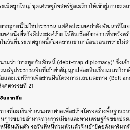
ระเบิดลูกใหญ่
ฉุดเศรษฐกิจสหรัฐอเมริกาให้เข้าสู่ภาวะถดถอ
หากลูกหนี้ไม่ใช่ประชาชน
แต่คือประเทศกำลังพัฒนาที่โหย
ะเทศหนึ่งที่หวังดีประสงค์ร้าย
ให้สินเชื่อดังกล่าวเพื่อหวัง
ในวันที่ประเทศลูกหนี้ต้องคลานเข่ามาอ้อนวอนเพราะไม่ส
นนามว่า
‘
การทูตกับดักหนี้
(debt-trap diplomacy)’
ซึ่งเจ
รณรัฐประชาชนจีนที่เข้าทำสัญญาปล่อยสินเชื่อแบบทวิภ
เชียและแอฟริกาเพื่อสานฝันโครงการแถบและทาง
(Belt and
่งศตวรรษที่
21
เงินจากจีน
งที่ถมเงินจำนวนมหาศาลเพื่อสร้างโครงสร้างพื้นฐานขนา
เป็นการขยายอำนาจทางการเมืองและทางเศรษฐกิจของประ
นี้สินเกินตัว
รอวันที่หนี้ท่วมหัวแล้วจึงเข้ายึดอสังหาริมทรั
นหา