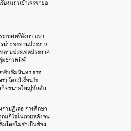
งเรียงแถวเข้าเจรจาขอ
งประเทศศรีลังกา
มหา
การนำของท่านประธาน
วงที่หลายประเทศประกาศ
ุ่มชาวทมิฬ
นาธิบดีมหินทา
ราช
ort)
โดยมีเงื่อนไข
าหกิจขนาดใหญ่อันดับ
ังกาปฏิเสธ
การศึกษา
ถูกแก้ไขในภายหลังจน
่เดิมโดยไม่จำเป็นต้อง