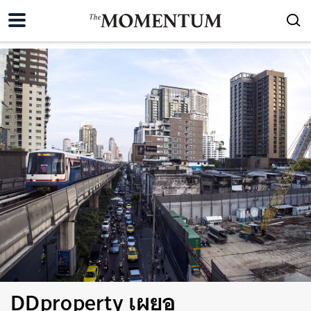
DDproperty เผยอ