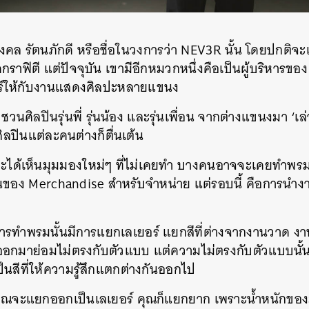
SHARE
TWEET
LINE
EMAIL
งคล รัตนภักดี
หรือชื่อในวงการว่า NEV3R นั้น โดยปกติจะ
ราฟิตี แต่ปัจจุบัน เขามีอีกหมวกหนึ่งคือเป็นผู้บริหารข
ตอร์ให้กับงานแสดงศิลปะหลายแขนง
นศิลปินรุ่นพี่ รุ่นน้อง และรุ่นเพื่อน จากต่างแขนงมา ‘เล่า
ศิลปินแต่ละคนต่างก็ตื่นเต้น
นจะได้เห็นมุมมองใหม่ๆ ที่ไม่เคยทำ บางคนอาจจะเคยทำพรม
็นของ Merchandise สำหรับจำหน่าย แต่รอบนี้ คือการนำ
รทำพรมนั้นมีการแยกเลเยอร์ แยกสีที่ต่างจากงานวาด งา
่ออกมาย่อมไม่ตรงกับตัวแบบ แต่ความไม่ตรงกับตัวแบบนั้น
็นสีที่ให้ความรู้สึกแตกต่างกันออกไป
ุณจะแยกออกเป็นเลเยอร์ คุณก็แยกยาก เพราะน้ำหนักของมั