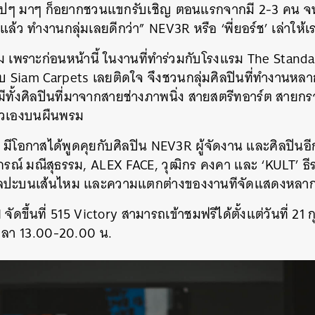
่ไปๆ มาๆ ก็อยากชวนแขกรับเชิญ ตอนแรกจากมี 2-3 คน จน
ล้ว ทำงานกลุ่มเลยดีกว่า” NEV3R หรือ ‘พี่ยอร์ช’ เล่าให้เ
รม เพราะก่อนหน้านี้ ในงานที่ทำร่วมกับโรงแรม The Standa
 Siam Carpets เลยติดใจ จึงชวนกลุ่มศิลปินที่ทำงานหล
ทั้งศิลปินที่มาจากสายช่างภาพนิ่ง สายสตรีทอาร์ต สายกร
ัวเองบนผืนพรม
โอกาสได้พูดคุยกับศิลปิน NEV3R ผู้จัดงาน และศิลปินอี
ภรณ์ มณีสุธรรม, ALEX FACE, วุฒิกร คงคา และ ‘KULT’ ธีร
ปะบนเส้นไหม และความแตกต่างของงานทีจัดแสดงหลากม
ดขึ้นที่ 515 Victory สามารถเข้าชมฟรีได้ตั้งแต่วันที่ 21 ก
เวลา 13.00-20.00 น.