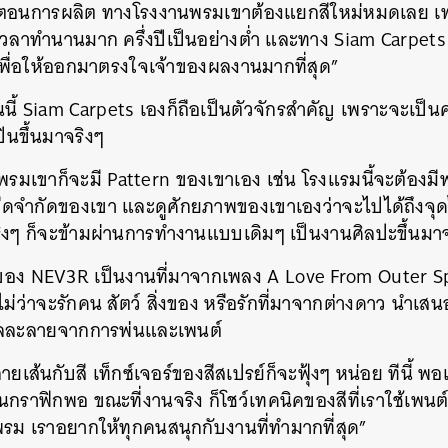
ั้นตอนการผลิต ทางโรงงานพรมเขาต้องแยกสีใหม่หมดเลย เพ
้เวลาทำนานมาก ครึ่งปีเป็นอย่างต่ำ และทาง Siam Carpets
เพื่อให้ออกมาตรงใจเจ้าของผลงานมากที่สุด”
นี้ Siam Carpets เองก็ถือเป็นตัวจักรสำคัญ เพราะจะเป็นค
ินขึ้นมาจริงๆ
รมเขาก็จะมี Pattern ของเขาเอง เช่น โรงแรมนี้จะต้องมีพ
ดจำกัดของเขา และดูศักยภาพของเขาเองว่าจะไปได้ถึงจุด
ริงๆ ก็จะข้ามผ่านการทำงานแบบเดิมๆ เป็นงานศิลปะขึ้นมาจ
อง NEV3R เป็นงานที่มาจากเพลง A Love From Outer Sp
ม่ว่าจะรักคน สัตว์ สิ่งของ หรือรักที่มาจากต่างดาว นำเสน
ไหลละลายจากการพ่นและเพนต์
เส้นกับสี เท็กซ์เจอร์ของสีสเปรย์ก็จะฟุ้งๆ หน่อย ทีนี้ 
ป็นกราฟิกพอ ขณะที่งานจริง ก็โชว์เทคนิคของสีที่เราใช้เพนต์ 
รม เราอยากให้ทุกคนสนุกกับงานที่ทำมากที่สุด”