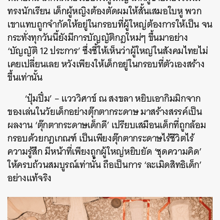
ทรงนักเรียน เด็กผู้หญิงต้องตัดผมให้สั้นเสมอใบหู พวก
เขาแทบถูกจำกัดให้อยู่ในกรอบที่ผู้ใหญ่ต้องการให้เป็น จน
กระทั่งทุกวันนี้ยังมีการบัญญัติกฎใหม่ๆ ขึ้นมาอย่าง
‘บัญญัติ 12 ประการ’ ซึ่งชี้ให้เห็นว่าผู้ใหญ่ในสังคมไทยไม่
เคยเปลี่ยนเลย หวังเพียงให้เด็กอยู่ในกรอบที่ตัวเองสร้าง
ขึ้นเท่านั้น
‘ปุ๋มปิ๋ม’ – แวววิศาข์ ณ สงขลา หยิบเอากิมมิกจาก
ของเล่นในวัยเด็กอย่างตุ๊กตากระดาษ มาสร้างสรรค์เป็น
ผลงาน ‘ตุ๊กตากระดาษเด็กดี’ เปรียบเสมือนเด็กที่ถูกล้อม
กรอบด้วยกฎเกณฑ์ เป็นเพียงตุ๊กตากระดาษไร้ชีวิตไร้
ความรู้สึก มีหน้าที่เพียงถูกผู้ใหญ่หยิบยัด ‘ชุดความคิด’
ให้ครบถ้วนสมบูรณ์เท่านั้น ถือเป็นการ ‘ละเมิดสิทธิเด็ก’
อย่างแท้จริง