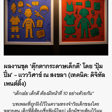
ผลงานชุด ‘ตุ๊กตากระดาษเด็กดี’ โดย ‘ปุ๋ม
ปิ๋ม’ – แวววิศาข์ ณ สงขลา (เทคนิค: ดิจิทัล
เพนต์ติ้ง)
“เด็กเอ๋ย เด็กดี ต้องมีหน้าที่ 10 อย่างด้วยกัน”
บทเพลงที่ถูกฝังไว้ในความทรงจำวัยเด็กของใคร
หลายคน เด็กที่ดีต้องเชื่อฟังผู้ใหญ่ เด็กผู้ชายต้องไว้ผม