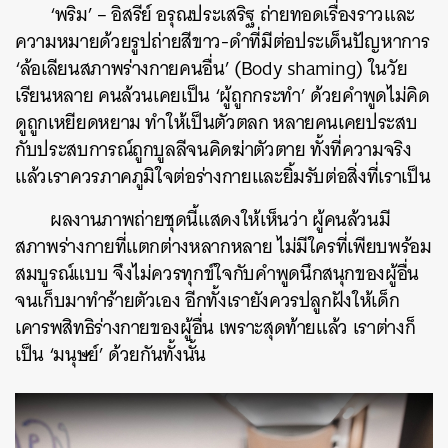
‘พริม’ – อิสรีย์ อรุณประเสริฐ ถ่ายทอดเรื่องราวและ
ความหมายด้วยรูปถ่ายสีขาว-ดำที่มีต่อประเด็นปัญหาการ
‘ล้อเลียนสภาพร่างกายคนอื่น’ (Body shaming) ในวัย
เรียนหลาย คนล้วนเคยเป็น ‘ผู้ถูกกระทำ’ ด้วยคำพูดไม่คิด
ดูถูกเหยียดหยาม ทำให้เป็นตัวตลก หลายคนเคยประสบ
กับประสบการณ์ถูกบูลลีจนคิดฆ่าตัวตาย ทั้งที่ความจริง
แล้วเราควรภาคภูมิใจต่อร่างกายและยิ้มรับต่อสิ่งที่เราเป็น
ผลงานภาพถ่ายชุดนี้แสดงให้เห็นว่า ผู้คนล้วนมี
สภาพร่างกายที่แตกต่างหลากหลาย ไม่มีใครที่เพียบพร้อม
สมบูรณ์แบบ จึงไม่ควรทุกข์ใจกับคำพูดนึกสนุกของผู้อื่น
จนเก็บมาทำร้ายตัวเอง อีกทั้งเรายังควรปลูกฝังให้เด็ก
เคารพสิทธิร่างกายของผู้อื่น เพราะสุดท้ายแล้ว เราต่างก็
เป็น ‘มนุษย์’ ด้วยกันทั้งนั้น