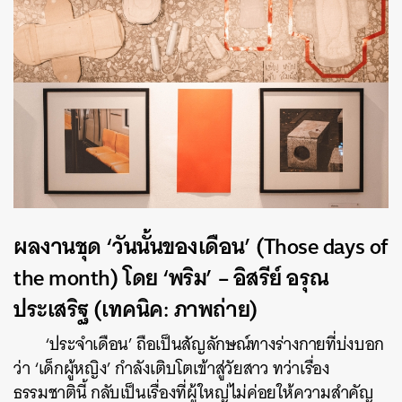
ผลงานชุด ‘วันนั้นของเดือน’ (Those days of
ค้นหา
the month) โดย ‘พริม’ – อิสรีย์ อรุณ
SHARE
TWEET
LINE
EMAIL
ประเสริฐ (เทคนิค: ภาพถ่าย)
‘ประจำเดือน’ ถือเป็นสัญลักษณ์ทางร่างกายที่บ่งบอก
ว่า ‘เด็กผู้หญิง’ กำลังเติบโตเข้าสู่วัยสาว ทว่าเรื่อง
ธรรมชาตินี้ กลับเป็นเรื่องที่ผู้ใหญ่ไม่ค่อยให้ความสำคัญ