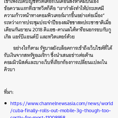
เขาเพิ่งเปิดบัญชีทวิตเตอร์ในเดือนสิงหาคมปีนี้เอง
ข้อความแรกที่เขาทวีตก็คือ “เรากำลังทำให้ประเทศมี
ความก้าวหน้าทางคอมพิวเตอร์มากขึ้นอย่างต่อเนื่อง”
ระหว่างการประชุมประจำปีของสมัชชาสหประชาชาติเมื่อ
เดือนกันยายน 2018 ดิแอซ-คาเนลได้หารือนอกรอบกับกู
ค้นหา
เกิล แอร์บีแอนด์บี และทวิตเตอร์ด้วย
SHARE
TWEET
LINE
EMAIL
อย่างไรก็ตาม รัฐบาลยังบล็อคการเข้าถึงเว็บไซต์ที่ได้
รับเงินจากสหรัฐอเมริกา ซึ่งนำเสนอข่าวต่อต้าน
คอมมิวนิสต์และบางเว็บที่เรียกร้องการเปลี่ยนแปลงใน
คิวบา
ที่มา:
https://www.channelnewsasia.com/news/world
/cuba-finally-rolls-out-mobile-3g–though-too-
costly-for-most-11008958