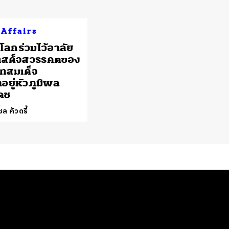
 Affairs
่วโลกร่วมไว้อาลัย
รเสด็จสวรรคตของ
ทสมเด็จ
อยู่หัวภูมิพล
ดช
ล คัวดรี้