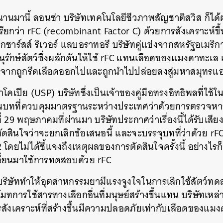
นานมานี้ ลอนซ่า บริษัทเทคโนโลยีชีวภาพสัญชาติสวิส ก็ได
รียกว่า rFC (recombinant Factor C) ด้วยการสังเคราะห์ขึ้
ชาร์สส์ ริเวอร์ แลบอราทอรี บริษัทคู่แข่งจากสหรัฐอเมริก
ุรักษ์สัตว์ซึ่งผลักดันให้ใช้ rFC แทนเลือดของแมงดาทะเ
ลังจากถูกรีดเลือดออกไปและถูกนำไปปล่อยลงสู่มหาสมุทร
าโคเปีย (USP) บริษัทซึ่งเป็นเจ้าของคู่มือทรงอิทธิพลที่ใ
ปในบทที่ควบคุมมาตรฐานระหว่างประเทศว่าด้วยการตรวจห
ที่ 29 พฤษภาคมที่ผ่านมา บริษัทประกาศว่าเรื่องนี้ได้รับเสี
ัดสินใจว่าจะยกเลิกข้อเสนอนี้ และจะบรรจุบทที่ว่าด้วย r
ยไม่ได้ชี้แจงถึงเหตุผลของการตัดสินใจครั้งนี้ อย่างไรก็
ี่ยนมาใช้การทดสอบด้วย rFC
ริษัททำให้อุตสาหกรรมยามีแรงจูงใจในการเลิกใช้สัตว์ทด
มทการใช้สารทางเลือกอื่นที่มนุษย์สร้างขึ้นแทน บริษัทเหล่า
 สารสังเคราะห์ที่สร้างขึ้นมีความปลอดภัยเท่ากับเลือดของแ