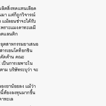
้ผลิตสิ่งทดแทนเลือด
นมา แต่ก็ถูกวิจารณ์
า แม้ลอนซ่าจะได้รับ
ล เพราะแมงดาทะเลมี
แอตแลนติก
ช้ในอุตสาหกรรมยาเสนอ
าสารเอนโดท็อกซิน
ยงคัดค้าน คณะ
FC เป็นการเฉพาะใน
ตาม บริษัทระบุว่า จะ
ลองยาน้อยลง แม้ว่า
นี้ต้องลงทุนมากขึ้น
มงดาทะเล