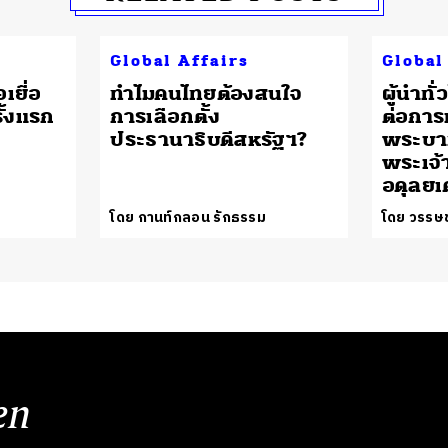
Global Affairs
Global
เยื่อ
ทำไมคนไทยต้องสนใจ
ผู้นำทั
ั้งแรก
การเลือกตั้ง
ต่อกา
ประธานาธิบดีสหรัฐฯ?
พระบา
พระเจ้า
อดุลยเ
โดย กานท์กลอน รักธรรม
โดย วรรษช
en