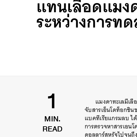
แทนเลือดแมง
ระหว่างการทด
แมงดาทะเลมีเลื
1
จับสารเอ็นโดท็อกซินข
แบคทีเรียแกรมลบ ได้
MIN.
การตรวจหาสารเอนโดท็อ
READ
ดอลลาร์สหรัฐไปจนถึ