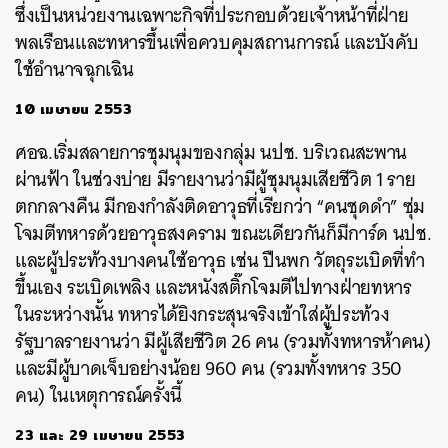
ซึ่งเป็นหน่วยงานเฉพาะกิจที่ประกอบด้วยเจ้าหน้าที่ฝ่าย
พลเรือนและทหารขึ้นเพื่อควบคุมสถานการณ์ และบังคับ
ใช้อำนาจฉุกเฉิน
10 เมษายน 2553
ศอฉ.เริ่มสลายการชุมนุมของกลุ่ม นปช. บริเวณสะพาน
ผ่านฟ้า ในช่วงบ่าย มีรายงานว่ามีผู้ชุมนุมเสียชีวิต 1 ราย
ตกกลางคืน มีกองกำลังติดอาวุธที่เรียกว่า “คนชุดดำ” ซุ่ม
โจมตีทหารด้วยอาวุธสงคราม ขณะเดียวกันก็มีการ์ด นปช.
และผู้ประท้วงบางคนใช้อาวุธ เช่น ปืนพก วัตถุระเบิดที่ทำ
ขึ้นเอง ระเบิดเพลิง และหนังสติ๊กโจมตีไปทางฝ่ายทหาร
ในระหว่างนั้น ทหารได้ยิงกระสุนจริงเข้าใส่ผู้ประท้วง
รัฐบาลรายงานว่า มีผู้เสียชีวิต 26 คน (รวมทั้งทหารห้าคน)
และมีผู้บาดเจ็บอย่างน้อย 960 คน (รวมทั้งทหาร 350
คน) ในเหตุการณ์ครั้งนี้
23 และ 29 เมษายน 2553