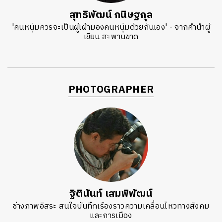
สุทธิพัฒน์ กนิษฐกุล
'คนหนุ่มควรจะเป็นผู้เฝ้ามองคนหนุ่มด้วยกันเอง' - จากคำนำผู้
เขียน สะพานขาด
PHOTOGRAPHER
ฐิตินันท์ เสมพิพัฒน์
ช่างภาพอิสระ สนใจบันทึกเรืองราวความเคลื่อนไหวทางสังคม
และการเมือง