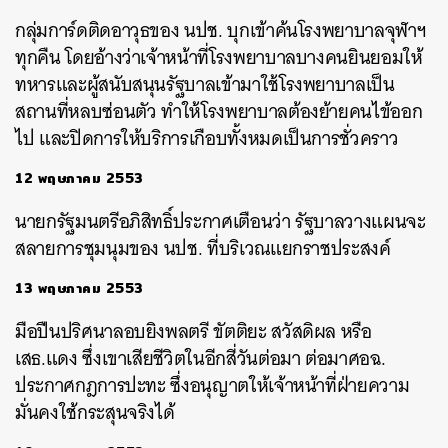
กลุ่มการ์ดติดอาวุธของ นปช. บุกเข้าค้นโรงพยาบาลจุฬาฯ
ทุกคืน โดยอ้างว่าเจ้าหน้าที่โรงพยาบาลบางคนยินยอมให้
ทหารและผู้สนับสนุนรัฐบาลเข้ามาใช้โรงพยาบาลเป็น
สถานที่หลบซ่อนตัว ทำให้โรงพยาบาลต้องย้ายคนไข้ออก
ไป และปิดการให้บริการเกือบทั้งหมดเป็นการชั่วคราว
12 พฤษภาคม 2553
นายกรัฐมนตรีอภิสิทธิ์ประกาศเตือนว่า รัฐบาลวางแผนจะ
ค้นหา
สลายการชุมนุมของ นปช. ที่บริเวณแยกราชประสงค์
SHARE
TWEET
LINE
EMAIL
13 พฤษภาคม 2553
มือปืนปริศนาลอบยิงพลตรี ขัตติยะ สวัสดิผล หรือ
เสธ.แดง ซึ่งเขาเสียชีวิตในอีกสี่วันต่อมา ต่อมาศอฉ.
ประกาศกฎการปะทะ ซึ่งอนุญาตให้เจ้าหน้าที่ฝ่ายความ
มั่นคงใช้กระสุนจริงได้