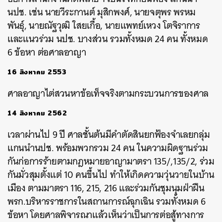
นปช. เช่น นายวีระกานต์ มุสิกพงศ์, นายจตุพร พรหม
พันธุ์, นายณัฐวุฒิ ใสยเกื้อ, นายแพทย์เหวง โตจิราการ
และแนวร่วม นปช. บางส่วน รวมทั้งหมด 24 คน ทั้งหมด
6 ข้อหา ต่อศาลอาญา
16 สิงหาคม 2553
ศาลอาญาไต่สวนหาข้อเท็จจริงตามกระบวนการของศาล
14 สิงหาคม 2562
เวลาผ่านไป 9 ปี ศาลชั้นต้นมีคำตัดสินยกฟ้องจำเลยกลุ่ม
แกนนำนปช. พร้อมพวกรวม 24 คน ในความผิดฐานร่วม
กันก่อการร้ายตามกฎหมายอาญามาตรา 135/,135/2, ร่วม
กันมั่วสุมตั้งแต่ 10 คนขึ้นไป ทำให้เกิดความวุ่นวายในบ้าน
เมือง ตามมาตรา 116, 215, 216 และร่วมกันชุมนุมฝ่าฝืน
พรก.บริหารราชการในสถานการณ์ฉุกเฉิน รวมทั้งหมด 6
ข้อหา โดยศาลพิจารณาแล้วเห็นว่าเป็นการต่อสู้ทางการ