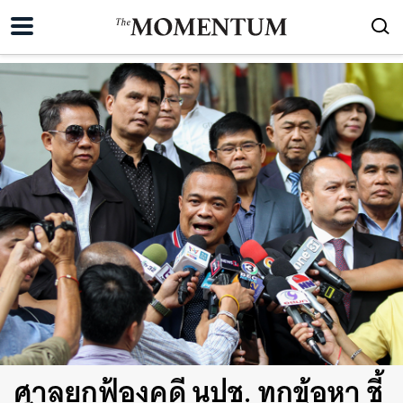
ศาลยกฟ้องคดี นปช. ทุกข้อหา ชี้