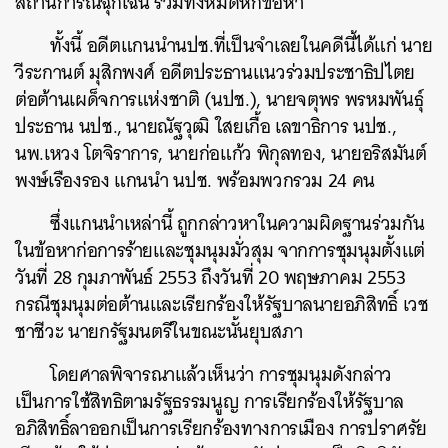
สถานการณ์ฉุกเฉิน รวมทั้งหมดหกข้อหา
ทั้งนี้ อดีตแกนนำนปช.ที่เป็นจำเลยในคดีนี้ได้แก่ นาย
วีระกานต์ มุสิกพงศ์ อดีตประธานแนวร่วมประชาธิปไตย
ต่อต้านเผด็จการแห่งชาติ (นปช.), นายจตุพร พรหมพันธุ์
ประธาน นปช., นายณัฐวุฒิ ใสยเกื้อ เลขาธิการ นปช.,
นพ.เหวง โตจิราการ, นายก่อแก้ว พิกุลทอง, นายอริสมันต์
พงษ์เรืองรอง แกนนำ นปช. พร้อมพวกรวม 24 คน
ซึ่งแกนนำเหล่านี้ ถูกกล่าวหาในความผิดฐานร่วมกัน
ในข้อหาก่อการร้ายและชุมนุมมั่วสุม จากการชุมนุมตั้งแต่
วันที่ 28 กุมภาพันธ์ 2553 ถึงวันที่ 20 พฤษภาคม 2553
กรณีชุมนุมต่อต้านและเรียกร้องให้รัฐบาลนายอภิสิทธิ์ เวช
ชาชีวะ นายกรัฐมนตรีในขณะนั้นยุบสภา
โดยศาลพิจารณาแล้วเห็นว่า การชุมนุมดังกล่าว
เป็นการใช้สิทธิตามรัฐธรรมนูญ การเรียกร้องให้รัฐบาล
อภิสิทธิ์ลาออกเป็นการเรียกร้องทางการเมือง การปราศรัย