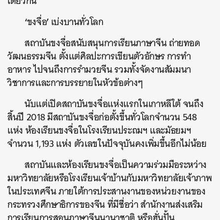
เดียวกัน
‘
’
ขงจื่อ
เบ่งบานทั่วโลก
สถาบันขงจื่อสนับสนุนการเรียนภาษาจีน
ถ่ายทอด
วัฒนธรรมจีน
ตั้งแต่ศิลปะการเขียนตัวอักษร
การทำ
อาหาร
ไปจนถึงการรำมวยจีน
รวมทั้งจัดงานสัมมนา
วิชาการและการบรรยายในหัวข้อต่างๆ
นับแต่เปิดสถาบันขงจื่อแห่งแรกในเกาหลีใต้
จนถึง
ค้นหา
สิ้นปี
2018
มีสถาบันขงจื่อก่อตั้งขึ้นทั่วโลกจำนวน
548
แห่ง
ห้องเรียนขงจื่อในโรงเรียนประถมฯ
และมัธยมฯ
SHARE
TWEET
LINE
EMAIL
จำนวน
1,193
แห่ง
ตัวเลขในปัจจุบันคงเพิ่มขึ้นอีกไม่น้อย
สถาบันและห้องเรียนขงจื่อเป็นความร่วมมือระหว่าง
มหาวิทยาลัยหรือโรงเรียนเจ้าบ้านกับมหาวิทยาลัยเจ้าภาพ
ในประเทศจีน
ภายใต้การประสานงานของหน่วยงานของ
กระทรวงศึกษาธิการของจีน
ที่มีชื่อว่า
สำนักงานส่งเสริม
การเรียนการสอนภาษาจีนนานาชาติ
หรือฮั่นปั้น