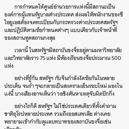
การกำหนดให้ศูนย์อำนวยการแห่งนี้มีสถานะเป็น
องค์การผู้แทนรัฐบาลต่างประเทศ
ส่งผลให้พนักงานของซี
ไอยูเอสต้องจดทะเบียนกับกระทรวงต่างประเทศสหรัฐฯ
และปฏิบัติตามข้อกำหนดต่างๆ
แบบเดียวกับเจ้าหน้าที่
ของสถานทูตสถานกงสุล
เวลานี้
ในสหรัฐฯมีสถาบันขงจื่ออยู่ตามมหาวิทยาลัย
และวิทยาลัยราว
75
แห่ง
มีห้องเรียนขงจื่อประมาณ
500
แห่ง
อย่างที่รู้กัน
สหรัฐฯ
กับจีนกำลังงัดข้อกันในหลาย
ประเด็น
จนร่ำ
ๆจะกลายเป็นสงครามเย็นรอบใหม่
มองใน
แง่นี้
บางเสียงอาจเห็นว่า
วอชิงตันหาเหตุจับผิดปักกิ่ง
อย่างไรก็ดี
สหรัฐฯ
ไม่ใช่ประเทศเดียวที่ตั้งคำถาม
ชาติยุโรปหลายประเทศ
รวมถึงออสเตรเลีย
ต่างเคย
พยายามเข้ากำกับดูแลบทบาทของสถาบันขงจื่อเช่น