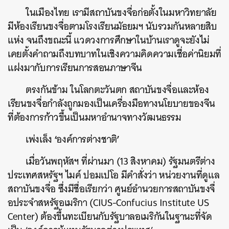
ในเมืองไทย
เรามีสถาบันขงจื่อก่อตั้งในมหาวิทยาลัย
มีห้องเรียนขงจื่อตามโรงเรียนมัธยมฯ
นับรวมกันหลายสิบ
แห่ง
จนถึงขณะนี้
แวดวงการศึกษาในบ้านเราดูจะยังไม่
เคยตั้งคำถามถึงบทบาทในเชิงความคิดความเชื่อค่านิยมที่
แฝงมากับการเรียนการสอนภาษาจีน
ตรงกันข้าม
ในโลกตะวันตก
สถาบันขงจื่อและห้อง
เรียนขงจื่อกำลังถูกมองเป็นเครื่องมือทางนโยบายของจีน
ที่ต้องการก้าวขึ้นเป็นมหาอำนาจทางวัฒนธรรม
‘
’
เพ่งเล็ง
องค์การต่างชาติ
เมื่อวันพฤหัสฯ
ที่ผ่านมา
(13
สิงหาคม
)
รัฐมนตรีต่าง
ประเทศสหรัฐฯ
ไมค์
ปอมเปโอ
มีคำสั่งว่า
หน่วยงานที่ดูแล
สถาบันขงจื่อ
ซึ่งมีชื่อเรียกว่า
ศูนย์อำนวยการสถาบันขงจื่
อประจำสหรัฐอเมริกา
(CIUS-Confucius Institute US
Center)
ต้องขึ้นทะเบียนกับรัฐบาลอเมริกันในฐานะที่จัด