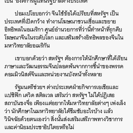
เป็น
‘
องค์การผู้แทนรัฐบาลต่างประเทศ
’
ปอมเปโอบอกว่า
จีนใช้ข้อได้เปรียบที่สหรัฐฯ
เป็น
ประเทศที่เปิดกว้าง
ทำงานโฆษณาชวนเชื่อและขยาย
อิทธิพลในอเมริกา
ศูนย์อำนวยการที่ว่านี้ทำหน้าที่รุกคืบ
โฆษณาจีนในระดับโลก
และเสริมสร้างอิทธิพลของจีนใน
มหาวิทยาลัยอเมริกัน
เขาบอกด้วยว่า
สหรัฐฯ
ต้องการให้นักศึกษาที่ได้เรียน
ภาษาและวัฒนธรรมจีนปลอดพ้นจากการชี้นำของพรรค
คอมมิวนิสต์จีนและหน่วยงานบังหน้าทั้งหลาย
รัฐมนตรีช่วยฯ
ต่างประเทศฝ่ายกิจการเอเชียและ
แปซิฟิก
เดวิด
สติลเวล
เสริมว่า
สหรัฐฯ
ไม่ได้ปฏิเสธ
สถาบันขงจื่อ
เพียงแต่อยากให้มหาวิทยาลัยต่างๆ
เพ่งเล็ง
ว่า
นักศึกษาในมหาวิทยาลัยได้ซึมซับอะไรบ้าง
แล้ว
วินิจฉัยด้วยตนเองว่า
สิ่งนั้นส่งเสริมเสรีภาพทางวิชาการ
และค่านิยมประชาธิปไตยหรือไม่