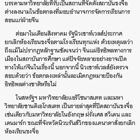
บรรดามหาวิทยาลัยที่รับเป็นสถานที่จัดตั้งสถาบันขงจื่อ
ต่างลงนามในข้อตกลงที่มอบอำนาจการจัดการเรียนการ
สอนแก่ฝ่ายจีน
ต่อมาในเดือนสิงหาคม
รัฐนิวเซาท์เวลส์ประกาศ
ยกเลิกห้องเรียนขงจื่อตามโรงเรียนทุกแห่ง
ด้วยเหตุผลว่า
ถึงแม้ไม่ปรากฏหลักฐานชัดเจนว่า
จีนแผ่อิทธิพลทางการ
เมืองในสถาบันการศึกษา
แต่ปัจจัยหลายอย่างอาจเปิด
ทางให้แก่จีนในเรื่องนี้
นอกจากนี้
นิวเซาท์เวลส์ยังตรวจ
สอบด้วยว่า
ข้อตกลงเหล่านั้นละเมิดกฎหมายป้องกัน
อิทธิพลต่างชาติหรือไม่
ในสหรัฐฯ
มหาวิทยาลัยแอริโซนาสเตท
และมหา
วิทยาลัยซานดิเอโกสเตท
เป็นรายล่าสุดที่ปิดสถาบันขงจื่อ
เช่นเดียวกับมหาวิทยาลัยในอังกฤษ
ฝรั่งเศส
สวีเดน
และ
เดนมาร์ก
ขณะที่จังหวัดนิวบรันส์วิกของแคนาดาสั่งยกเลิก
ห้องเรียนขงจื่อ