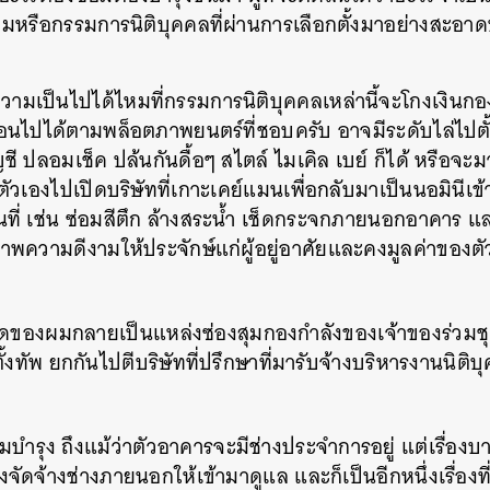
วมหรือกรรมการนิติบุคคลที่ผ่านการเลือกตั้งมาอย่างสะอาดบร
ความเป็นไปได้ไหมที่กรรมการนิติบุคคลเหล่านี้จะโกงเงินกอง
นไปได้ตามพล็อตภาพยนตร์ที่ชอบครับ อาจมีระดับไล่ไปตั
ี ปลอมเช็ค ปล้นกันดื้อๆ สไตล์ ไมเคิล เบย์ ก็ได้ หรือ
วเองไปเปิดบริษัทที่เกาะเคย์แมนเพื่อกลับมาเป็นนอมินีเข้า
้นที่ เช่น ซ่อมสีตึก ล้างสระน้ำ เช็ดกระจกภายนอกอาคาร แ
าพความดีงามให้ประจักษ์แก่ผู้อยู่อาศัยและคงมูลค่าของต
โดของผมกลายเป็นแหล่งซ่องสุมกองกำลังของเจ้าของร่วมชุ
ั้งทัพ ยกกันไปตีบริษัทที่ปรึกษาที่มารับจ้างบริหารงานนิติบ
่อมบำรุง ถึงแม้ว่าตัวอาคารจะมีช่างประจำการอยู่ แต่เรื่อง
ัดจ้างช่างภายนอกให้เข้ามาดูแล และก็เป็นอีกหนึ่งเรื่อง