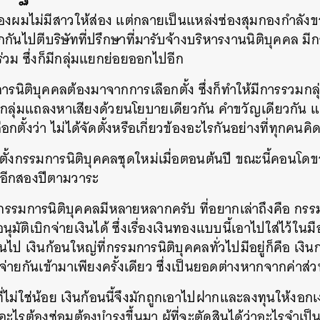
องผมไม่มีสาวให้ส่อง แต่กลายเป็นแหล่งซ่องสุมกองกำลังขอ
SHARE
TWEET
LINE
EMAIL
ยกกันไปตีบริษัทที่ปรึกษาที่มารับจ้างบริหารงานนิติบุคคล 
ร่วม ซึ่งก็มีกลุ่มแยกย่อยออกไปอีก
การนิติบุคคลต้องมาจากการเลือกตั้ง ซึ่งก็ทำให้มีการรวมก
ยกลุ่มแถลงหาเสียงด้วยนโยบายเดียวกัน คำขวัญเดียวกัน แ
ือกตั้งว่า ไม่ได้จัดตั้งหรือเกี่ยวข้องอะไรกันอย่างที่ทุกคนคิ
ตั้งกรรมการนิติบุคคลชุดใหม่เมื่อตอนต้นปี ขณะนี้คอนโด
ไปอีกสองปีตามวาระ
กรรมการนิติบุคคลมีหลายหลากครับ ที่อยากเล่าถึงคือ กรร
ติเบิกจ่ายเงินได้ ซึ่งเรื่องเงินทองแบบนี้เอาไปใส่ไว้ในม
ป เงินก้อนใหญ่ที่กรรมการนิติบุคคลทั่วไปมีอยู่ก็คือ เงิน
จ่ายกันเข้ามาเพียงครั้งเดียว ซึ่งเป็นยอดต่างหากจากค่าส
่ไม่ใช่น้อย เงินก้อนนี้จึงมักถูกเอาไปฝากและลงทุนให้งอกเ
ีอะไรต้องซ่อมต้องบำรุงขึ้นมา ผู้ที่จะตัดสินได้ว่าอะไรจำเป