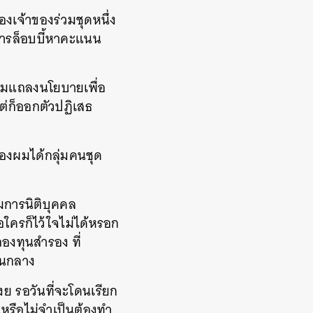
งเจ้าของร่วมชุดหนึ่ง
มีการล็อบบี้หาคะแนน
ลุ่มแถลงนโยบายเพื่อ
ต่ก็ออกตัวปฏิเสธ
ด
ของผมได้กลุ่มคนชุด
มการนิติบุคคล
ือใครก็ไว้ใจไม่ได้หรอก
กองทุนสำรอง ที่
่วนกลาง
งย รอวันที่จะโดนเรียก
็นหรือไม่จำเป็นต้องทำ