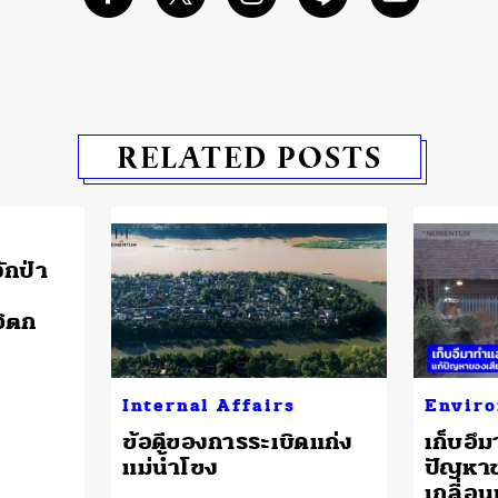
RELATED POSTS
ักป่า
วิตก
Internal Affairs
Envir
ข้อดีของการระเบิดแก่ง
เก็บอึ
แม่น้ำโขง
ปัญหาข
เกลื่อน