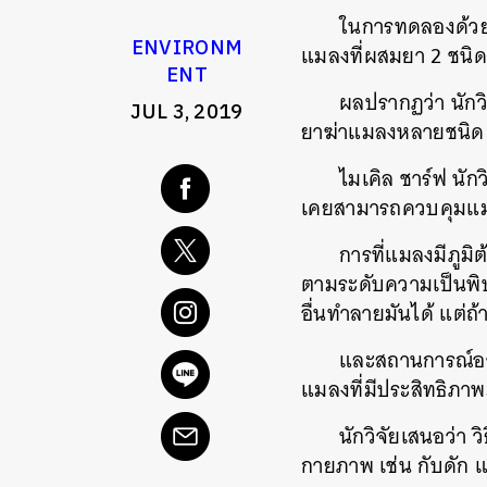
ในการทดลองด้วย
ENVIRONM
แมลงที่ผสมยา
2
ชนิด
ENT
ผลปรากฏว่า
นัก
JUL 3, 2019
ยาฆ่าแมลงหลายชนิด
ไมเคิล
ชาร์ฟ
นักว
เคยสามารถควบคุมแมลง
การที่แมลงมีภู
ตามระดับความเป็นพิ
อื่นทำลายมันได้
แต่ถ
และ
สถานการณ์อาจ
แมลงที่มีประสิทธิภ
นักวิจัยเสนอว่า
ว
กายภาพ
เช่น
กับดัก
แ