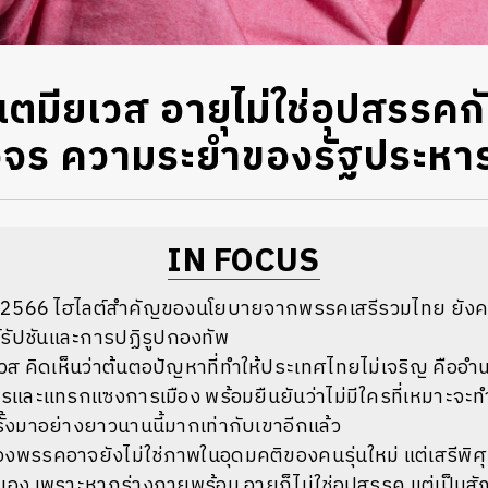
์ เตมียเวส อายุไม่ใช่อุปสรรค
วงจร ความระยำของรัฐประหา
IN FOCUS
ปี 2566 ไฮไลต์สำคัญของนโยบายจากพรรคเสรีรวมไทย ยังคงมุ
์รัปชันและการปฏิรูปกองทัพ
ียเวส คิดเห็นว่าต้นตอปัญหาที่ทำให้ประเทศไทยไม่เจริญ คือ
รและแทรกแซงการเมือง พร้อมยืนยันว่าไม่มีใครที่เหมาะจะท
อรั้งมาอย่างยาวนานนี้มากเท่ากับเขาอีกแล้ว
พรรคอาจยังไม่ใช่ภาพในอุดมคติของคนรุ่นใหม่ แต่เสรีพิศุทธ์
ง เพราะหากร่างกายพร้อม อายุก็ไม่ใช่อุปสรรค แต่เป็นสั