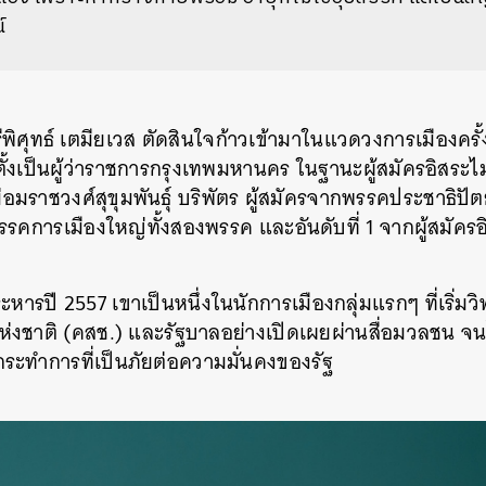
์
ิศุทธ์ เตมียเวส ตัดสินใจก้าวเข้ามาในแวดวงการเมืองครั้ง
ตั้งเป็นผู้ว่าราชการกรุงเทพมหานคร ในฐานะผู้สมัครอิสระไ
่อมราชวงศ์สุขุมพันธุ์ บริพัตร ผู้สมัครจากพรรคประชาธิปัต
รรคการเมืองใหญ่ทั้งสองพรรค และอันดับที่ 1 จากผู้สมัครอิ
หารปี 2557 เขาเป็นหนึ่งในนักการเมืองกลุ่มแรกๆ ที่เริ่มว
งชาติ (คสช.) และรัฐบาลอย่างเปิดเผยผ่านสื่อมวลชน จน
ระทำการที่เป็นภัยต่อความมั่นคงของรัฐ