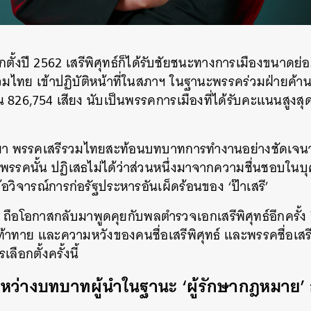
SHARE
TWEET
LINE
EMAIL
กตั้งปี 2562 เสรีพิศุทธ์ก็ได้รับชัยชนะทางการเมืองขนาดย่
มไทย เข้าปฏิบัติหน้าที่ในสภาฯ ในฐานะพรรคร่วมฝ่ายค้านได
น 826,754 เสียง นับเป็นพรรคการเมืองที่ได้รับคะแนนสูงสุด
นมา พรรคเสรีรวมไทยสะท้อนบทบาทการทำงานอย่างชัดเจนว
รรคนั้น ปฏิเสธไม่ได้ว่าส่วนหนึ่งมาจากความชื่นชอบในบุ
วิจารณ์การก่อรัฐประหารอันเผ็ดร้อนของ ‘ป๊าเสรี’
อโอกาสกลับมาพูดคุยกับพลตำรวจเอกเสรีพิศุทธ์อีกครั้ง
้าทาย และความหวังของคนชื่อเสรีพิศุทธ์ และพรรคชื่อเส
ือกตั้งครั้งนี้
ว่างบทบาทผู้นำในฐานะ ‘ผู้รักษากฎหมาย’ ก