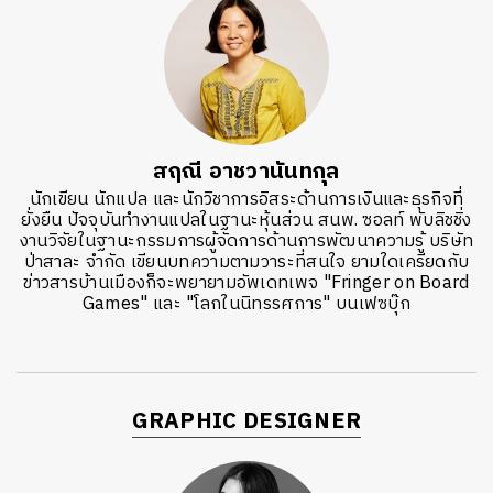
สฤณี อาชวานันทกุล
นักเขียน นักแปล และนักวิชาการอิสระด้านการเงินและธุรกิจที่
ยั่งยืน ปัจจุบันทำงานแปลในฐานะหุ้นส่วน สนพ. ซอลท์ พับลิชชิ่ง
งานวิจัยในฐานะกรรมการผู้จัดการด้านการพัฒนาความรู้ บริษัท
ป่าสาละ จำกัด เขียนบทความตามวาระที่สนใจ ยามใดเครียดกับ
ข่าวสารบ้านเมืองก็จะพยายามอัพเดทเพจ "Fringer on Board
Games" และ "โลกในนิทรรศการ" บนเฟซบุ๊ก
GRAPHIC DESIGNER