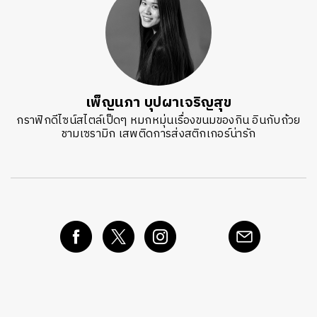
เพ็ญนภา บุปผาเจริญสุข
กราฟิกดีไซน์สไตล์เป็ดๆ หมกหมุ่นเรื่องขนมของกิน อินกับถ้วย
ชามเซรามิก เสพติดการส่งสติกเกอร์น่ารัก