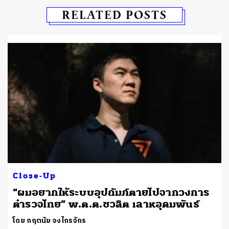
RELATED POSTS
Close-Up
“ผมอยากให้ระบบอุปถัมภ์ตายไปจากวงการ
ตำรวจไทย” พ.ต.ต.ชวลิต เลาหอุดมพันธ์
โดย กฤตนัย จงไกรจักร