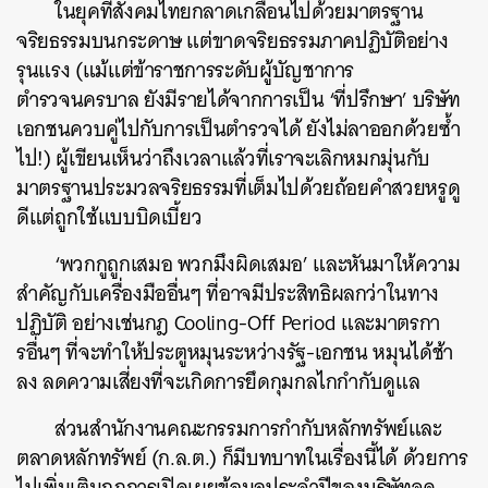
ในยุคที่สังคมไทยกลาดเกลื่อนไปด้วยมาตรฐาน
จริยธรรมบนกระดาษ แต่ขาดจริยธรรมภาคปฏิบัติอย่าง
รุนแรง (แม้แต่ข้าราชการระดับผู้บัญชาการ
ตำรวจนครบาล ยังมีรายได้จากการเป็น ‘ที่ปรึกษา’ บริษัท
เอกชนควบคู่ไปกับการเป็นตำรวจได้ ยังไม่ลาออกด้วยซ้ำ
ไป!) ผู้เขียนเห็นว่าถึงเวลาแล้วที่เราจะเลิกหมกมุ่นกับ
มาตรฐานประมวลจริยธรรมที่เต็มไปด้วยถ้อยคำสวยหรูดู
ดีแต่ถูกใช้แบบบิดเบี้ยว
‘พวกกูถูกเสมอ พวกมึงผิดเสมอ’ และหันมาให้ความ
สำคัญกับเครื่องมืออื่นๆ ที่อาจมีประสิทธิผลกว่าในทาง
ปฏิบัติ อย่างเช่นกฎ Cooling-Off Period และมาตรกา
รอื่นๆ ที่จะทำให้ประตูหมุนระหว่างรัฐ-เอกชน หมุนได้ช้า
ลง ลดความเสี่ยงที่จะเกิดการยึดกุมกลไกกำกับดูแล
ส่วนสำนักงานคณะกรรมการกำกับหลักทรัพย์และ
ตลาดหลักทรัพย์ (ก.ล.ต.) ก็มีบทบาทในเรื่องนี้ได้ ด้วยการ
ไปเพิ่มเติมกฎการเปิดเผยข้อมูลประจำปีของบริษัทจด