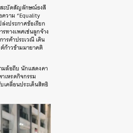
กสะบัดสัญลักษณ์ธงสี
้อความ “Equality
ปล่งประกาศข้อเรียก
ารทางเพศเช่นลูกจ้าง
ารค้าประเวณี เดิน
ต์ก้าวข้ามมายาคติ
สามล้อถีบ นักแสดงคา
นพาเหรดกิจกรรม
เคลื่อนประเด็นสิทธิ