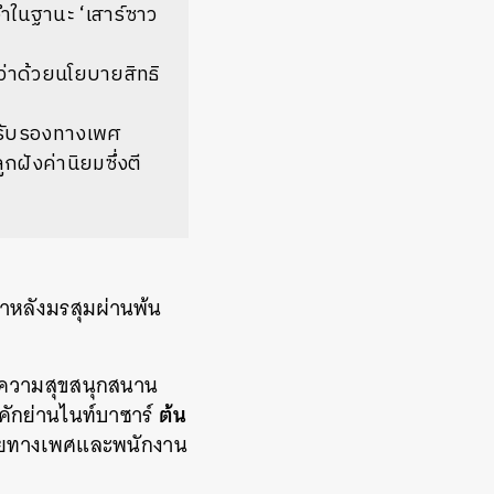
ดจำในฐานะ ‘เสาร์ซาว
่าด้วยนโยบายสิทธิ
รับรองทางเพศ
ังค่านิยมซึ่งตี
พาหลังมรสุมผ่านพ้น
้วยความสุขสนุกสนาน
ต้น
คักย่านไนท์บาซาร์
ลายทางเพศและพนักงาน