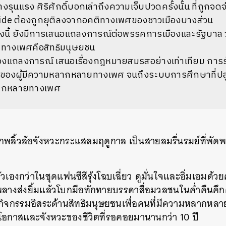
่างรุนแรง ศิริศักดิ์บอกเล่าถึงความเจ็บปวดครั้งนั้น ที่ถูกจ
Pride ต้องถูกยุติลงจากอคติทางเพศของชาวเมืองบางส่วน
้งนี้ ยังมีการเสนอแถลงการณ์ต่อพรรคการเมืองและรัฐบาล ว
างเพศคือสิทธิมนุษยชน
งแถลงการณ์ เสนอเรื่องกฎหมายสมรสอย่างเท่าเทียม การ
ของผู้มีความหลากหลายทางเพศ จนถึงระบบการศึกษาที่ปลูกฝ
ลากหลายทางเพศ
ปีกพลิ้วล้อจังหวะกระแสลมฤดูกาล เป็นสายลมรื่นรมย์ที่พัด
ัวเองกว่าในชุดแฟนซีสีรุ้งโฉบเฉี่ยว ดูมั่นใจและอิ่มเอมด
 พลางส่งยิ้มแล้วโบกมือทักทายบรรดาสื่อมวลชนในค่ำคืนคึก
กิจกรรมอิสระด้านสิทธิมนุษยชนเพื่อคนที่มีความหลากห
บโอกาสและจังหวะของชีวิตที่รอคอยมานานกว่า 10 ปี