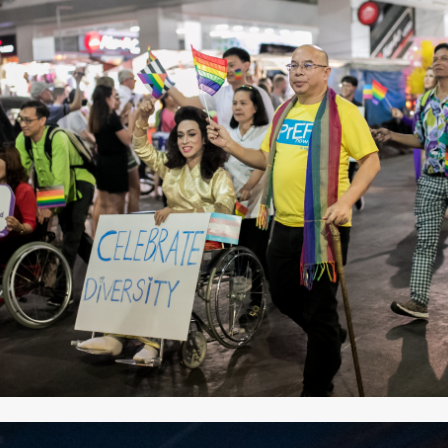
SHARE
TWEET
LINE
EMAIL