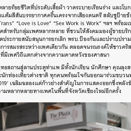
นหลายร้อยชีวิตที่ประดับเสื้อผ้า วาดระบายเรือนร่าง และโบ
่งแต้มสีสันบรรยากาศครื้นเครงจากเสียงดนตรี สลับชูป้ายข
rans” “Love is Love” “Sex Work is Work” ฯลฯ พร้อมเ
คสำหรับกลุ่มเพศหลากหลาย ที่ชวนให้สังคมมองผู้ขายบริก
จุดประกายสนับสนุนการยกเลิก พรบ.ป้องกันและปราบปรามก
รื่องการสมรสระหว่างเพศเดียวกัน ตลอดจนรณรงค์ให้ชาวคริส
นที่มีเพศวิถีแตกต่างจากความคาดหวังของศาสนา
ธสถานสู่ลานประตูท่าแพ มีทั้งนักเรียน นักศึกษา คุณลุง
ะนักท่องเที่ยวต่างชาติ ทุกคนพร้อมใจกันออกมาร่วมขบว
019’ เฉลิมฉลองแด่ก้าวย่างสำคัญในการแสดงออกซึ่งพลังขับ
วามหลากหลายทางเพศในพื้นที่จังหวัดเชียงใหม่อีกครั้ง
นหา