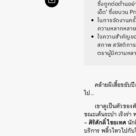
ซึ่งถูกต่อต้านอย
เอ็ด’ ซึ่งขบวน 
ในการจัดงานครั
ความหลากหลายท
ใจความสำคัญขอ
สภาพ สวัสดิการ
ตราผู้มีความห
คล้ายผีเสื้อขยับ
ไป…
เขาดูเป็นตัวของต
ขณะเต้นระบำ เริงร่า
– ศิริศักดิ์ ไชยเทศ
นัก
บริการ พลิ้วไหวไปกั