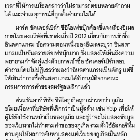
เวลาที่ให้การเบโซสกล่าวว่าไม่สามารถตอบหลายคำถาม
ได้ และจำเหตุการณ์ที่ถูกตั้งคำถามไม่ได้
มาร์ค ซัคเคอร์เบิร์ก ซีอีโอเฟซบุ๊กต้องชี้แจงเรื่องอีเมล
ภายในของบริษัทที่เขาส่งเมื่อปี 2012 เกี่ยวกับการเข้าซื้อ
อินสตาแกรม ข้อความตอนหนึ่งของอีเมลระบุว่า อินสตา
แกรมเป็นอันตรายต่อเฟซบุ๊กมาก ซึ่งแสดงให้เห็นถึงความ
พยายามกำจัดคู่แข่งด้วยการเข้าซื้อ ซัคเคอร์เบิร์กตอบ
คำถามโดยไม่ปฏิเสธว่ามองว่าอินสตาแกรมเป็นศัตรู แต่ชี้
ให้เห็นว่าการซื้ออินสตาแกรมได้รับอนุมัติจากคณะ
กรรมการการค้าของสหรัฐอเมริกาแล้ว
ส่วนซันดาร์ พิชัย ซีอีโอกูเกิลถูกกล่าวหาว่า กูเกิล
ขโมยเนื้อหาที่บริษัทที่เล็กกว่าเป็นผู้สร้าง เช่น Yelp เพื่อให้
ผู้ใช้ยังใช้งานหน้าเว็บของกูเกิล และขู่ว่าจะไม่แสดงข้อมูล
ของเว็บหากไม่ทำตามคำขอของกูเกิล รวมทั้งใช้อัลกอริทึ่ม
ควบคุมให้ผลการค้นหาแสดงแต่เว็บของกูเกิลเป็นหลัก