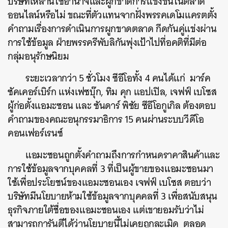
บริษัทเหล่านี้ใช้อำนาจและผูกขาดการแข่งขันในตลาด
ออนไลน์หรือไม่ ขณะที่ตัวแทนจากฝั่งพรรคเดโมแครตตั้ง
คำถามเรื่องการดำเนินการผูกขาดตลาด กีดกันคู่แข่งผ่าน
การใช้ข้อมูล ฝ่ายพรรครีพับลิกันพุ่งเป้าไปที่อคติที่มีต่อ
กลุ่มอนุรักษนิยม
ระยะเวลากว่า 5 ชั่วโมง ซีอีโอทั้ง 4 คนได้แก่ มาร์ค
ซัคเคอร์เบิร์ก แห่งเฟซบุ๊ก, ทิม คุก แอปเปิล, เจฟฟ์ เบโซส
ผู้ก่อตั้งแอมะซอน และ ซันดาร์ พิชัย ซีอีโอกูเกิล ต้องตอบ
คำถามของคณะอนุกรรมาธิการ 15 คนผ่านระบบวีดีโอ
คอนเฟอร์เรนซ์
แอมะซอนถูกตั้งคำถามถึงการกำหนดราคาสินค้าและ
การใช้ข้อมูลจากบุคคลที่ 3 ที่เป็นผู้ขายของแอมะซอนมา
ใช้เพื่อประโยชน์ของแอมะซอนเอง เจฟฟ์ เบโซส ตอบว่า
บริษัทมีนโยบายห้ามใช้ข้อมูลจากบุคคลที่ 3 เพื่อสนับสนุน
ธุรกิจภายใต้ชื่อของแอมะซอนเอง แต่เขายอมรับว่าไม่
สามารถการันตีได้ว่านโยบายนี้ไม่เคยถูกละเมิด ตลอด