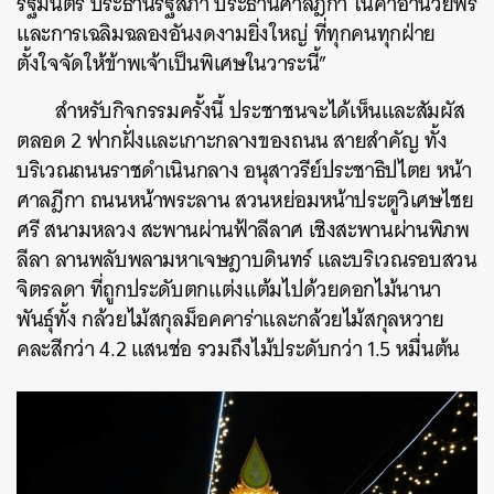
รัฐมนตรี ประธานรัฐสภา ประธานศาลฎีกา ในคำอำนวยพร
และการเฉลิมฉลองอันงดงามยิ่งใหญ่ ที่ทุกคนทุกฝ่าย
ตั้งใจจัดให้ข้าพเจ้าเป็นพิเศษในวาระนี้”
สำหรับกิจกรรมครั้งนี้ ประชาชนจะได้เห็นและสัมผัส
ตลอด 2 ฟากฝั่งและเกาะกลางของถนน สายสำคัญ ทั้ง
บริเวณถนนราชดำเนินกลาง อนุสาวรีย์ประชาธิปไตย หน้า
ศาลฎีกา ถนนหน้าพระลาน สวนหย่อมหน้าประตูวิเศษไชย
ศรี สนามหลวง สะพานผ่านฟ้าลีลาศ เชิงสะพานผ่านพิภพ
ลีลา ลานพลับพลามหาเจษฎาบดินทร์ และบริเวณรอบสวน
จิตรลดา ที่ถูกประดับตกแต่งแต้มไปด้วยดอกไม้นานา
พันธุ์ทั้ง กล้วยไม้สกุลม็อคคาร่าและกล้วยไม้สกุลหวาย
คละสีกว่า 4.2 แสนช่อ รวมถึงไม้ประดับกว่า 1.5 หมื่นต้น