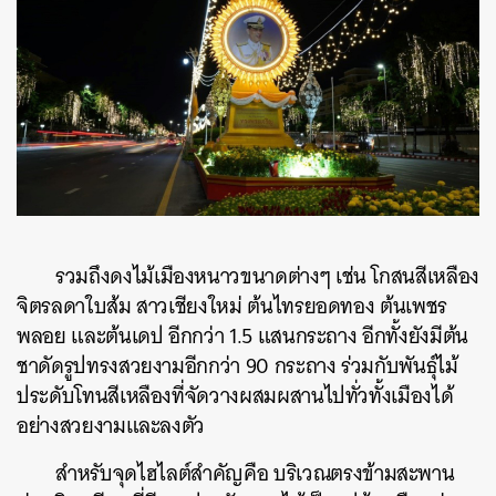
รวมถึงดงไม้เมืองหนาวขนาดต่างๆ เช่น โกสนสีเหลือง
จิตรลดาใบส้ม สาวเชียงใหม่ ต้นไทรยอดทอง ต้นเพชร
พลอย และต้นเดป อีกกว่า 1.5 แสนกระถาง อีกทั้งยังมีต้น
ชาดัดรูปทรงสวยงามอีกกว่า 90 กระถาง ร่วมกับพันธุ์ไม้
ประดับโทนสีเหลืองที่จัดวางผสมผสานไปทั่วทั้งเมืองได้
อย่างสวยงามและลงตัว
สำหรับจุดไฮไลต์สำคัญคือ บริเวณตรงข้ามสะพาน