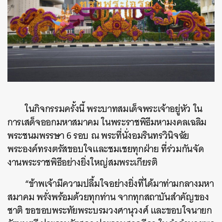
ในกิจกรรมครั้งนี้ พระบาทสมเด็จพระเจ้าอยู่หัว ใน
การเสด็จออกมหาสมาคม ในพระราชพิธีมหามงคลเฉลิม
พระชนมพรรษา 6 รอบ ณ พระที่นั่งอมรินทรวินิจฉัย
พระองค์ทรงตรัสขอบใจและชมเชยทุกฝ่าย ที่ร่วมกันจัด
งานพระราชพิธีอย่างยิ่งใหญ่สมพระเกียรติ
“ข้าพเจ้ามีความปลื้มใจอย่างยิ่งที่ได้มาท่ามกลางมหา
สมาคม พรั่งพร้อมด้วยทุกท่าน จากทุกสถาบันสำคัญของ
ชาติ ขอขอบพระทัยพระบรมวงศานุวงศ์ และขอบใจนายก