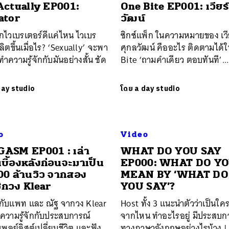
Actually EP001:
One Bite EP001: เวียร์
ator
วัฒน์
จักไวเบรเตอร์ดีแค่ไหน ไวเบร
ซิกซ์แพ็ก ในความหมายของ เวี
ลิตขึ้นเมื่อไร? ‘Sexually’ จะพา
ศุกลวัฒน์ คืออะไร ติดตามได้
ำความรู้จักกับมันอย่างสั้น ชัด
Bite ‘ถามคำเดียว ตอบทันที’...
day studio
โดย
a day studio
นหา
o
Video
SHARE
TWEET
LINE
EMAIL
ASM EP001 : เล่า
WHAT DO YOU SAY
งเบื้องหลังก่อนจะมาเป็น
EP000: WHAT DO Y
00 ล้านวิว จากสอง
MEAN BY ‘WHAT DO
ิกวง Klear
YOU SAY’?
ยกับแพท และ ณัฐ จากวง Klear
Host ทั้ง 3 แนะนำตัวว่าเป็นใค
ำความรู้จักกับประสบการณ์
จากไหน ทำอะไรอยู่ มีประสบก
เพลย์ลิสต์เปลี่ยนชีวิต และฟัง
ทางภาษาอังกฤษอย่างไรบ้าง | 