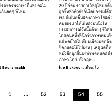
ปรดของพวกเขาที่แทบจะไม่
20 ปีก่อน รายการวิทยุไทยคลื่น
นกันสดๆ ที่ไหน...
ลุกขึ้นทำตัวก๋ากั่นโดยการเปลี
เซ็ปต์เป็นคลื่นสองภาษา โฮสต์ 
คนของเราได้เป็นส่วนหนึ่งใน
ประสบการณ์วันนั้นด้วย | ชีวิต
ไทยคนหนึ่งที่นึกว่าภาษาตนแข็
แต่พอย้ายไปเรียนเมืองนอกถึง
ช็อกและใบ้ไปนาน | เหตุผลที่
หนังสือลุกขึ้นมาทำพอดแคสต์
ภาษา ไทย-อังกฤษ...
t Boonsinsukh
โดย
Bickboon, เฟี้ยต, โบ
1
…
52
53
54
55