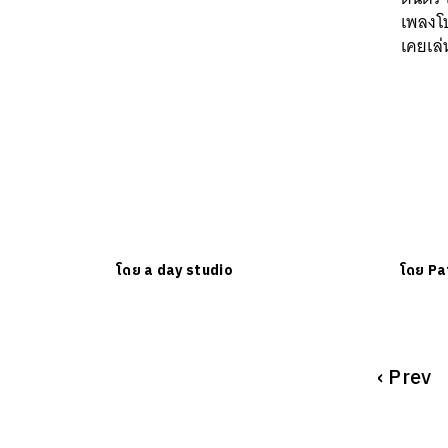
เพลงโ
เคยเล่
โดย
a day studio
โดย
Pa
‹
Prev