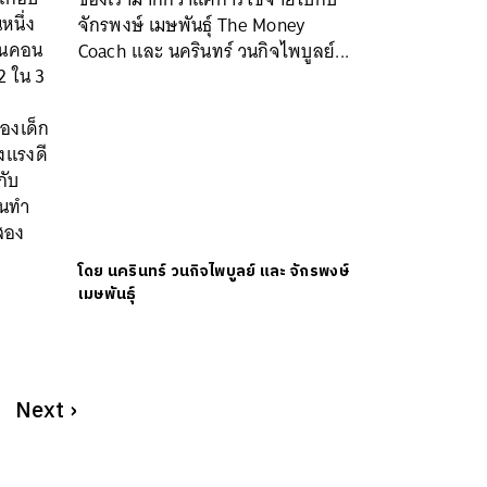
หนึ่ง
จักรพงษ์ เมษพันธุ์ The Money
่ยนคอน
Coach และ นครินทร์ วนกิจไพบูลย์...
2 ใน 3
ของเด็ก
งแรงดี
กับ
คนทำ
สอง
โดย
นครินทร์ วนกิจไพบูลย์ และ จักรพงษ์
เมษพันธุ์
Next
›