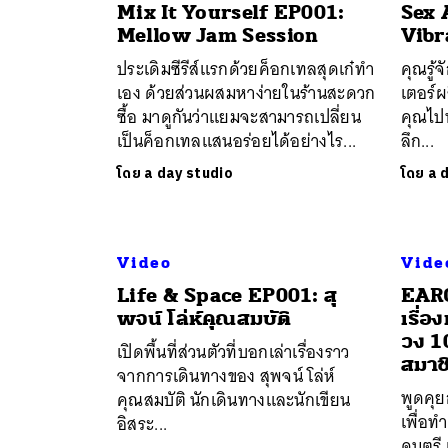
Mix It Yourself EP001:
Sex 
Mellow Jam Session
Vibr
ประเดิมซีรีส์แรกด้วยค็อกเทลสุดเก๋ทำ
คุณรู้
เอง ด้วยส่วนผสมหาง่ายในร้านสะดวก
เตอร์ผ
ซื้อ มาดูกันว่าแยมจะสามารถเปลี่ยน
คุณไปท
เป็นค็อกเทลแสนอร่อยได้อย่างไร...
ลึก...
โดย
a day studio
โดย
a 
ค้
Video
Vide
Life & Space EP001: สุ
EARG
พจน์ โล่ห์คุณสมบัติ
เรื่อ
วง 1
เปิดพื้นที่ส่วนตัวที่บอกเล่าเรื่องราว
สมาช
จากการเดินทางของ สุพจน์ โล่ห์
พูดคุ
คุณสมบัติ นักเดินทางและนักเขียน
เพื่อท
อิสระ...
ดนตรี 