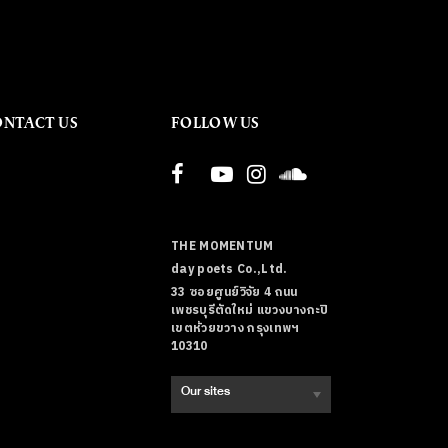
ONTACT US
FOLLOW US
THE MOMENTUM
day poets Co.,Ltd.
33 ซอยศูนย์วิจัย 4 ถนน
เพชรบุรีตัดใหม่ แขวงบางกะปิ
เขตห้วยขวาง กรุงเทพฯ
10310