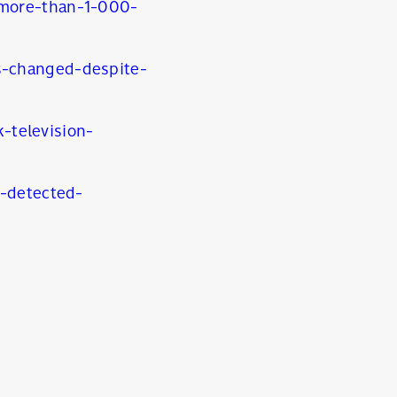
more-than-1-000-
-changed-despite-
-television-
s-detected-