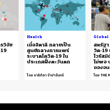
Health
Global
รวิจัย
เมื่ออิตาลี กลายเป็น
สหรัฐฯ 
-19
ศูนย์กลางการแพร่
วิด-19 
ระบาดโควิด-19 ใน
ไวรัสม
ประเทศฝั่งตะวันตก
ไม่พอ 
ของจน
โดย อาธิติยา จำปาจันทร์
โดย THE