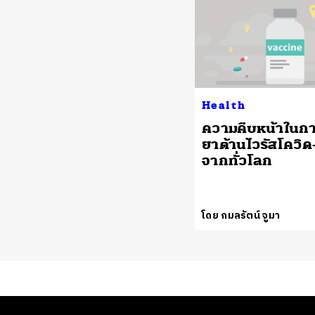
Health
ความคืบหน้าในกา
ยาต้านไวรัสโควิด
จากทั่วโลก
โดย กมลรัตน์ จูมา