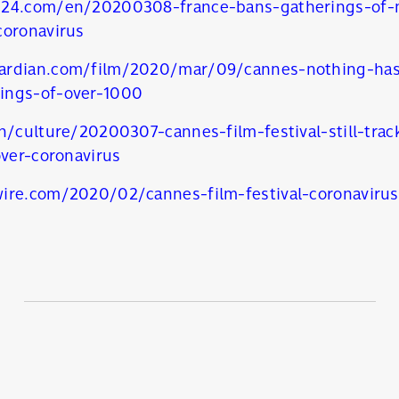
e24.com/en/20200308-france-bans-gatherings-of-
coronavirus
ardian.com/film/2020/mar/09/cannes-nothing-has
ings-of-over-1000
n/culture/20200307-cannes-film-festival-still-track
over-coronavirus
ire.com/2020/02/cannes-film-festival-coronaviru
นหา
SHARE
TWEET
LINE
EMAIL