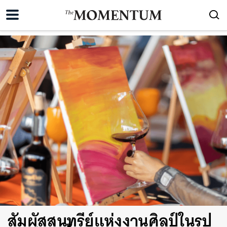
สัมผัสสุนทรีย์แห่งงานศิลป์ในรูป