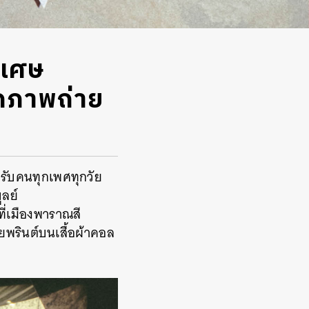
ิเศษ
ากภาพถ่าย
หรับคนทุกเพศทุกวัย
ูลย์
ี่เมืองพาราณสี
พรินต์บนเสื้อผ้าคอล