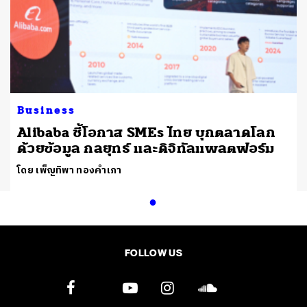
Business
Alibaba ชี้โอกาส SMEs ไทย บุกตลาดโลก
ด้วยข้อมูล กลยุทธ์ และดิจิทัลแพลตฟอร์ม
โดย เพ็ญทิพา ทองคำเภา
FOLLOW US