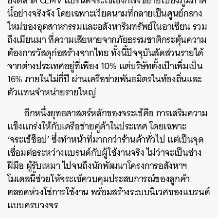
ยังตลาด CLMV แบรนด์จระเข้เองก็เร่งขยายไปยังภูมิภาค
นี้อย่างจริงจัง โดยเฉพาะเวียดนามที่กลายเป็นศูนย์กลาง
ใหม่ของอุตสาหกรรมและอสังหาริมทรัพย์ในอาเซียน รวม
ถึงเมียนมา ที่ความเสียหายจากภัยธรรมชาติกระตุ้นความ
ต้องการวัสดุก่อสร้างจากไทย ทั้งนี้ปัจจุบันสัดส่วนรายได้
จากต่างประเทศอยู่ที่เพียง 10% แต่บริษัทตั้งเป้าเพิ่มเป็น
16% ภายในไม่กี่ปี ผ่านเครือข่ายพันธมิตรในท้องถิ่นและ
ตัวแทนจำหน่ายรายใหญ่
อีกหนึ่งยุทธศาสตร์หลักของจระเข้คือ การเสริมความ
ค้นหา
แข็งแกร่งให้กับเครือข่ายคู่ค้าในประเทศ โดยเฉพาะ
SHARE
TWEET
LINE
EMAIL
‘จระเข้ช็อป’ ซึ่งทำหน้าที่มากกว่าร้านค้าทั่วไป แต่เป็นจุด
เชื่อมต่อระหว่างแบรนด์กับผู้ใช้งานจริง ไม่ว่าจะเป็นช่าง
ฝีมือ ผู้รับเหมา ไปจนถึงนักพัฒนาโครงการอสังหาฯ
โมเดลนี้ช่วยให้จระเข้ควบคุมประสบการณ์ของลูกค้า
ตลอดห่วงโซ่การใช้งาน พร้อมสร้างระบบนิเวศของแบรนด์
แบบครบวงจร