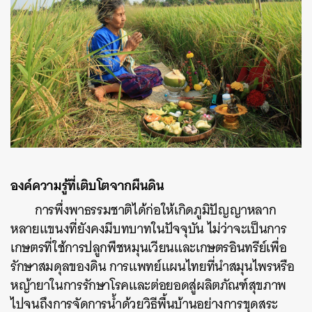
ค้นหา
SHARE
TWEET
LINE
EMAIL
องค์ความรู้ที่เติบโตจากผืนดิน
การพึ่งพาธรรมชาติได้ก่อให้เกิดภูมิปัญญาหลาก
หลายแขนงที่ยังคงมีบทบาทในปัจจุบัน ไม่ว่าจะเป็นการ
เกษตรที่ใช้การปลูกพืชหมุนเวียนและเกษตรอินทรีย์เพื่อ
รักษาสมดุลของดิน การแพทย์แผนไทยที่นำสมุนไพรหรือ
หญ้ายาในการรักษาโรคและต่อยอดสู่ผลิตภัณฑ์สุขภาพ
ไปจนถึงการจัดการน้ำด้วยวิธีพื้นบ้านอย่างการขุดสระ