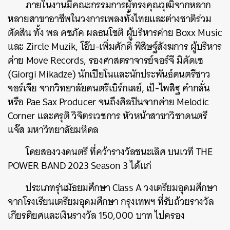
ภายในงานมีคณะกรรมการผู้ทรงคุณวุฒิจากหลาก
หลายสาขาอาชีพในวงการเพลงทั้งไทยและต่างชาติร่วม
ตัดสิน ทั้ง พล คชภัค ผลธนโชติ ผู้บริหารค่าย Boxx Music
และ Zircle Muzik, โอ๊บ-เพิ่มศักดิ์ พิสิษฐ์สังฆการ ผู้บริหาร
ค่าย Move Records, รองศาสตราจารย์จอร์จี มิคัดเซ
(Giorgi Mikadze) นักเปียโนและนักประพันธ์ดนตรีชาว
จอร์เจีย จากวิทยาลัยดนตรีเบิร์กเลย์, เป้-ไพสิฐ คำกลั่น
หรือ Pae Sax Producer จนถึงศิลปินจากค่าย Melodic
Corner และศรุติ วิจิตรเวชการ หัวหน้าสาขาวิชาดนตรี
แจ๊ส มหาวิทยาลัยมหิดล
โดยสองวงดนตรี ที่คว้ารางวัลชนะเลิศ บนเวที THE
POWER BAND 2023 Season 3 ได้แก่
ประเภทรุ่นมัธยมศึกษา Class A วงเตรียมอุดมศึกษา
จากโรงเรียนเตรียมอุดมศึกษา กรุงเทพฯ ที่รับถ้วยรางวัล
เกียรติยศและเงินรางวัล 150,000 บาท ไปครอง