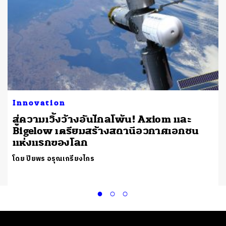
Innovation
น
สู่ความเวิ้งว้างอันไกลโพ้น! Axiom และ
Bigelow เตรียมสร้างสถานีอวกาศเอกชน
แห่งแรกของโลก
โดย ปิยพร อรุณเกรียงไกร