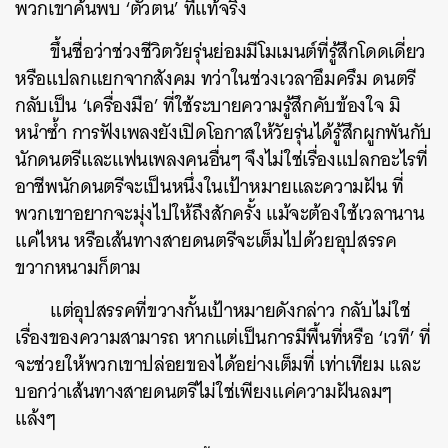
พวกเขาค้นพบ ‘ตัวตน’ ที่แท้จริง
ขึ้นชื่อว่าช่วงชีวิตวัยรุ่นย่อมมีโมเมนต์ที่รู้สึกโดดเดี่ยว
หรือแปลกแยกจากสังคม ทว่าในช่วงเวลาอึมครึม ดนตรี
กลับเป็น ‘เครื่องมือ’ ที่ใช้ระบายความรู้สึกคับข้องใจ มิ
หนำซ้ำ การฟังเพลงยังเปิดโอกาสให้วัยรุ่นได้รู้สึกผูกพันกับ
นักดนตรีและแฟนเพลงคนอื่นๆ จึงไม่ใช่เรื่องแปลกอะไรที่
อาชีพนักดนตรีจะเป็นหนึ่งในเป้าหมายและความฝัน ที่
พวกเขาอยากจะมุ่งไปให้ถึงสักครั้ง แม้จะต้องใช้เวลานาน
แค่ไหน หรือเส้นทางสายดนตรีจะเต็มไปด้วยอุปสรรค
ขวากหนามก็ตาม
แต่อุปสรรคที่ขวางกั้นเป้าหมายดังกล่าว กลับไม่ใช่
เรื่องของความสามารถ หากแต่เป็นการมีพื้นที่หรือ ‘เวที’ ที่
จะช่วยให้พวกเขาปล่อยของได้อย่างเต็มที่ เท่าเทียม และ
บอกว่าเส้นทางสายดนตรีไม่ใช่เพียงแค่ความฝันลมๆ
แล้งๆ