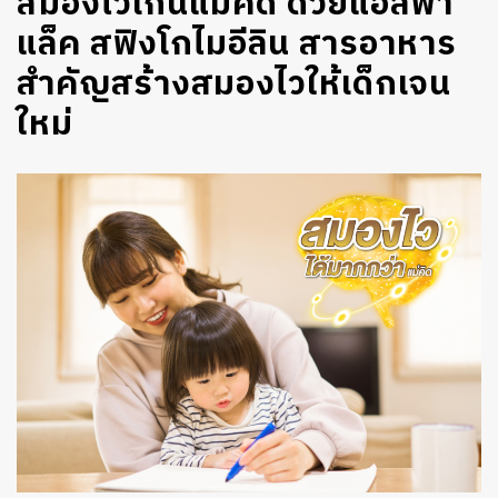
สมองไวเกินแม่คิด ด้วยแอลฟา
แล็ค สฟิงโกไมอีลิน สารอาหาร
สำคัญสร้างสมองไวให้เด็กเจน
ใหม่