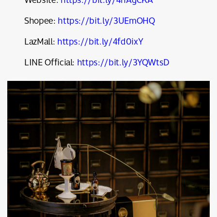
Shopee:
https://bit.ly/3UEmOHQ
LazMall:
https://bit.ly/4fd0ixY
LINE Official:
https://bit.ly/3YQWtsD