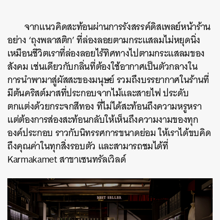
จากแนวคิดสะท้อนผ่านการรังสรรค์ดิสเพลย์หน้าร้าน
อย่าง ‘ถุงพลาสติก’ ที่ล่องลอยตามกระแสลมไม่หยุดนิ่ง
เหมือนชีวิตเราที่ล่องลอยไร้ทิศทางไปตามกระแสลมของ
สังคม เช่นเดียวกับกลิ่นที่ต้องใช้อากาศเป็นตัวกลางใน
การนำพามาสู่ผัสสะของมนุษย์ รวมถึงบรรยากาศในร้านที่
มีต้นคริสต์มาสที่ประกอบจากไม้และสายไฟ ประดับ
ตกแต่งด้วยกระจกสีทอง ที่ไม่ได้สะท้อนถึงความหรูหรา
แต่ต้องการส่องสะท้อนกลับให้เห็นถึงความงามของทุก
องค์ประกอบ ราวกับนิทรรศการขนาดย่อม ให้เราได้ขบคิด
ถึงคุณค่าในทุกสิ่งรอบตัว และสามารถชมได้ที่
Karmakamet สาขาเซนทรัลเวิลด์
ค้นหา
SHARE
TWEET
LINE
EMAIL