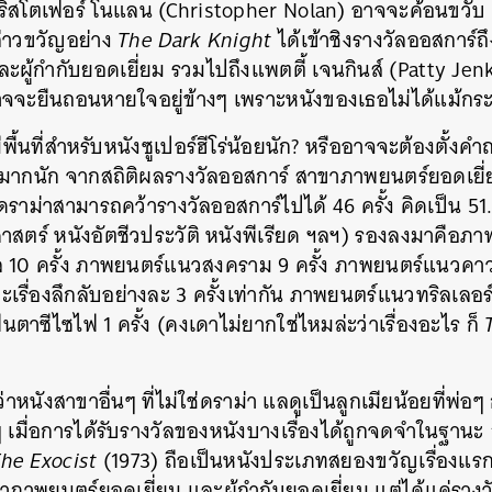
ิสโตเฟอร์ โนแลน (Christopher Nolan) อาจจะค้อนขวับ เน
กล่าวขวัญอย่าง
The Dark Knight
ได้เข้าชิงรางวัลออสการ์ถ
ผู้กำกับยอดเยี่ยม รวมไปถึงแพตตี้ เจนกินส์ (Patty Jenki
จจะยืนถอนหายใจอยู่ข้างๆ เพราะหนังของเธอไม่ได้แม้กระทั
พื้นที่สำหรับหนังซูเปอร์ฮีโร่น้อยนัก? หรืออาจจะต้องตั้ง
ามากนัก จากสถิติผลรางวัลออสการ์ สาขาภาพยนตร์ยอดเยี่ยม
ดราม่าสามารถคว้ารางวัลออสการ์ไปได้ 46 ครั้ง คิดเป็น 51.
าสตร์ หนังอัตชีวประวัติ หนังพีเรียด ฯลฯ) รองลงมาคือภา
คัล 10 ครั้ง ภาพยนตร์แนวสงคราม 9 ครั้ง ภาพยนตร์แนวคา
ื่องลึกลับอย่างละ 3 ครั้งเท่ากัน ภาพยนตร์แนวทริลเลอร์
ซีไซไฟ 1 ครั้ง (คงเดาไม่ยากใช่ไหมล่ะว่าเรื่องอะไร ก็
นว่าหนังสาขาอื่นๆ ที่ไม่ใช่ดราม่า แลดูเป็นลูกเมียน้อยที่พ่
อยๆ เมื่อการได้รับรางวัลของหนังบางเรื่องได้ถูกจดจำในฐานะ 
he Exocist
(1973) ถือเป็นหนังประเภทสยองขวัญเรื่องแรกที
าภาพยนตร์ยอดเยี่ยม และผู้กำกับยอดเยี่ยม แต่ได้แค่รา
นหา