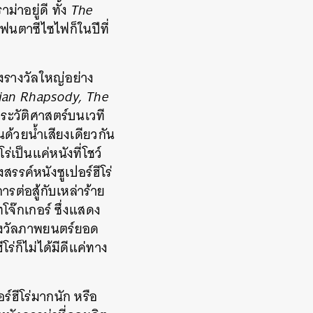
ม่าอยู่ดี ทั้ง
The
แฟนตาซีไซไฟก็ในปีที่
ิงรางวัลใหญ่อย่าง
an Rhapsody, The
ประวัติศาสตร์บนเวที
ด้วยน้ำเสียงเดียวกัน
่เป็นแค่หนังที่โชว์
สรรค์หนังซูเปอร์ฮีโร่
รต่อสู้กับเหล่าร้าย
๊กเกอร์ ซึ่งแสดง
รางวัลภาพยนตร์ยอด
ร่ก็ไม่ได้มีดีแค่ทาง
์ฮีโร่มากนัก หรือ