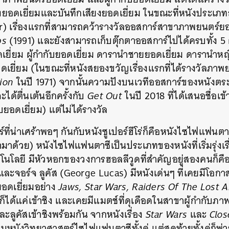
อดเยี่ยมและบันทึกเสียงยอดเยี่ยม ในขณะที่หนังประเภ
SHARE
TWEET
LINE
EMAIL
r) เรื่องแรกที่สามารถคว้ารางวัลออสการ์สาขาภาพยนตร์ยอ
bs
(1991) และยังสามารถเก็บตุ๊กตาออสการ์ไปได้ครบทั้ง 5 ตั
ดเยี่ยม ผู้กำกับยอดเยี่ยม ดารานำชายยอดเยี่ยม ดารานำห
ยี่ยม (ในขณะที่หนังสยองขวัญเรื่องแรกที่ได้รางวัลภาพย
ion
ในปี 1971) จากนั้นความปังบนเวทีออสการ์ของหนังตระ
ได้ตื่นเต้นอีกครั้งกับ
Get Out
ในปี 2018 ที่ได้เสนอชื่อเ
บยอดเยี่ยม) แต่ไม่ได้รางวัล
ี่น่าเศร้าพอๆ กันกับหนังซูเปอร์ฮีโร่ก็คือหนังไซไฟแฟนต
าด้วย) หนังไซไฟแฟนตาซีเป็นประเภทของหนังที่เริ่มรุ่งเร
โลยี มีหัวหอกของวงการฮอลลีวูดที่สำคัญอยู่สองคนก็คือส
ละจอร์จ ลูคัส (George Lucas) มีหนังเด่นๆ ที่เคยมีโอกาส
อดเยี่ยมอย่าง
Jaws, Star Wars, Raiders Of The Lost 
ก็ได้แค่เข้าชิง และเคยมีแมตช์ที่ดุเดือดในสาขาผู้กำกับภ
กและลูคัสเข้าชิงพร้อมกัน จากหนังเรื่อง
Star Wars
และ
Clos
ป็นหนังวิทยาศาสตร์ไซไฟแฟนตาซีทั้งคู่ แต่สุดท้ายทั้งคู่ก็พ