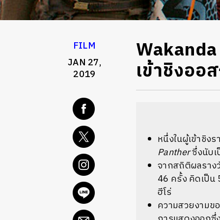
Wakanda Fo
FILM
JAN 27,
เข้าชิงออ
2019
หนึ่งในผู้เข้าช
Panther
ซึ่งนับเ
จากสถิติผลรางว
46 ครั้ง คิดเป็
ฮีโร่
ความสวยงามของ
การแสดงออกซึ่งอ