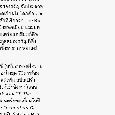
ทสยองขวัญสั่นประสาท
ดเยี่ยมไปได้ก็คือ
The
วที่เรียกว่า The Big
ญิงยอดเยี่ยม และบท
นตร์ยอดเยี่ยมก็คือ
กูลสยองขวัญก็ทิ้ง
ข้าชิงสาขาภาพยนตร์
าซี (หรืออาจจะมีความ
ื่องในยุค 70s พร้อม
ตีเฟ่น สปีลเบิร์ก
ได้เข้าชิงรางวัลออ
Ark
และ
ET: The
าพยนตร์ยอดเยี่ยมในปี
e Encounters Of
่ายแพ้แก่
Annie Hall