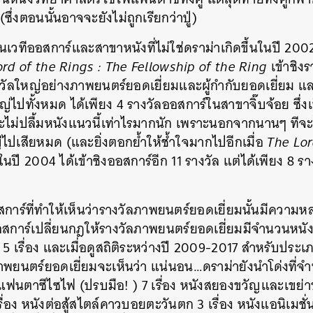
 (ซึ่งตอนนั้นอาจจะยังไม่ถูกเรียกว่าปู่)
นเวทีออสการ์และสาขาหนังที่ไม่ใช่ดราม่าเกิดขึ้นในปี 200
rd of the Rings : The Fellowship of the Ring
เข้าชิง
ัลใหญ่อย่างภาพยนตร์ยอดเยี่ยมและผู้กำกับยอดเยี่ยม และแ
ไปทั้งหมด ได้เพียง 4 รางวัลออสการ์ในสาขาจิ๊บจ้อย ซึ่
ม่ปลื้มหนังแนวนี้เท่าไรมากนัก เพราะนอกจากนานๆ ทีจะได
่ไปเสียหมด (และยิ่งตอกย้ำให้ช้ำใจมากไปอีกเมื่อ
The Lor
นปี 2004 ได้เข้าชิงออสการ์อีก 11 รางวัล แต่ได้เพียง 8 
การ์ที่ทำให้เห็นว่ารางวัลภาพยนตร์ยอดเยี่ยมนั้นมีความห
อออสการ์เปลี่ยนกฎให้รางวัลภาพยนตร์ยอดเยี่ยมมีจำนวนหนังเข
ง 5 เรื่อง และเมื่อดูสถิติระหว่างปี 2009-2017 สำหรับประเภท
พยนตร์ยอดเยี่ยมจะเห็นว่า แน่นอน…ดราม่ายังนำโด่งที่จ
อง แฟนตาซีไซไฟ (ปรบมือ! ) 7 เรื่อง หนังสยองขวัญและเขย่
ื่อง หนังต่อสู้สไตล์คาวบอยตะวันตก 3 เรื่อง หนังแอนิเมชั่น