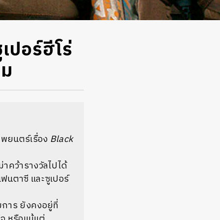
เปอร์ฮีโร่
ยม
าพยนตร์เรื่อง
Black
าคว้ารางวัลไปได้
แฟนตาซี และซูเปอร์
 ยังคงอยู่ที่
จ หรือแม้แต่