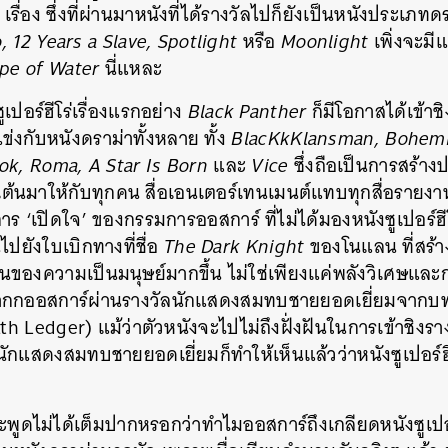
เรื่อง ซึ่งที่ผ่านมาหนังที่ได้รางวัลไปก็ยังเป็นหนังประเภทดรา
 12 Years a Slave, Spotlight
หรือ
Moonlight
เพิ่งจะมี
pe of Water
นี่แหละ
ูเปอร์ฮีโร่เรื่องแรกอย่าง
Black Panther
ก็มีโอกาสได้เข้าช
่งกับหนังดราม่าทั้งหลาย ทั้ง
BlacKkKlansman, Bohemi
ok, Roma, A Star Is Born
และ
Vice
ซึ่งถือเป็นการสร้าง
เต้นมาให้กับทุกคน สื่อเอนเตอร์เทนเมนต์แทบทุกสื่อรายงาน
าร ‘เปิดใจ’ ของกรรมการออสการ์ ที่ไม่ได้มองหนังซูเปอร์ฮีโร
ปยังใบเบิกทางที่ชื่อ
The Dark Knight
ของโนแลน ที่สร้าง
อนของความเป็นมนุษย์มากขึ้น ไม่ใช่เพียงแค่พลังวิเศษและกา
ากกออสการ์ผ่านรางวัลนักแสดงสมทบชายยอดเยี่ยมจากบทโจ
th Ledger) แม้ว่าตัวหนังจะไปไม่ถึงฝั่งฝันในการเข้าชิง
นักแสดงสมทบชายยอดเยี่ยมก็ทำให้เห็นแล้วว่าหนังซูเปอร์ฮีโ
จะพูดไม่ได้เต็มปากหรอกว่าทำไมออสการ์ถึงเกลียดหนังซูเปอร