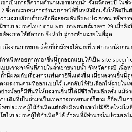
งเขาเป็
นการตีความตำนานเขาขนาบน้ำ จังหวัดกระบี่ ในช่
ที่ 2 ซึ่งคณะกรรมการอำนวยการได้ย
ื่นหนังสือแจ้งให้ศิลปินต
่อความสงบเรียบร้อย
หรือศีลธรรมอันดีของประชาชน
หรืออาจ
ูมิของประเ
ทศไทย’ ตาม พรบ.ภาพยนตร์มาตรา 29 เมื่อศิล
รต้องก
ารให้ตัดออก จึงนำไปสู่การห้ามฉายในที่ส
ุด
วถึงงานภาพยนตร์สั้นที่
กำลังจะได้ฉายที่เทศกาลหนัง
นานาช
์กำเนิดหอยทาก
ทองชิ้นนี้ถูกออกแบบให้เป็น
site specific
งแบบเจาะจ
งพื้นที่ภายในถ้ำเขาขนาบน้ำ
จังหวัดกระบี่ เนื้อ
้ำนี้
ผสมกับเรื่องราวแฟนตาซีที่เ
แต่งขึ้น เมื่อผลงานชิ้นนี้
ดงผลงานตามที่ออกแบบไว้ แต่กลับได้รับเลือกให้ฉายใน
เ
่าอย่างน้อยก็มีพื
้นที่ให้ผลงานชิ้นนี้ได้มีช
ีวิตใหม่อีกครั้ง แม้
ยเดิมที่เป็น
ถ้ำมาเป็นเทศกาลภาพยนตร์ก็ต
าม ก็ถือเป็น
งโดย
ประเทศผู้ให้กำเนิดแต่กลับม
ีคนรับเขาไปมีชีวิตใหม่ในอ
โตในประเทศผู้ให้กำเนิดก
็ได้ ถ้าคนที่มีอำนาจในประเทศไม