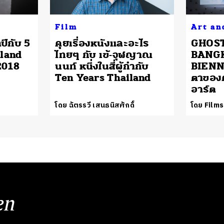
Film
Art an
ป์กับ 5
คุยเรื่องหนังและอะไร
GHOST
iland
ไทยๆ กับ เข้-จุฬญาณ
BANG
2018
นนท์ หนึ่งในสี่ผู้กำกับ
BIENN
Ten Years Thailand
ตาของค
อาร์ต
โดย ฉัตรรวี เสนธนิสศักดิ์
โดย Films
en