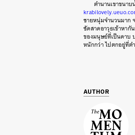
ตำนานเขาขนาบน้
krabilovely.ueuo.c
ชายหนุ่มจ
ำนวนมาก จน
ซัดสาดอาว
ุธเข้าหาก
ของมนุษย์ที่เป็นดาบ ป
หนัก
กว่า ไปตกอยู่ที่ต
ค้
AUTHOR