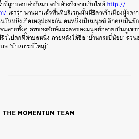
ำที่ถูกบอกเล
่ากันมา ฉบับอ้างอิงจากเว็บไซต์
http://
om/
เล่าว่า นานมาแล้วพื้นที่บริเวณนั้น
มีธิดาเจ้าเมืองผู้งด
วันหนึ่งเกิดเหตุปะทะกัน คนหนึ่งเป็นมนุษย์ อีกคนเป็นยัก
ันจนตายทั้งคู่ ศพของยักษ์และศพของมนุษย์กล
ายเป็นภูเขาอ
ลิวไปตกที่ตำบลหนึ่ง ภายหลังได้ชื่อ ‘บ้านกระบี่น้อย’ ส่ว
ำบล ‘บ้านกระบี่ใหญ่’
นหา
SHARE
TWEET
LINE
EMAIL
THE MOMENTUM TEAM