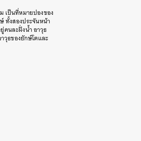
งาม เป็นที่หมายปองของ
ษ์ ทั้งสองประจันหน้า
ยู่คนละฝั่งน้ำ
อาวุธ
นอาวุธของยักษ์โตและ