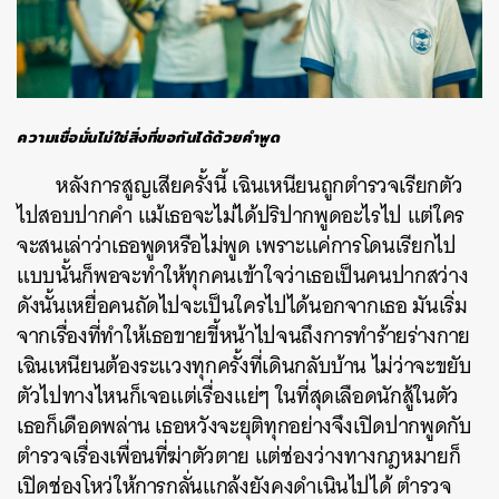
ความเชื่อมั่นไม่ใช่สิ่งที่ขอกันได้ด้วยคำพูด
หลังการสูญเสียครั้งนี้ เฉินเหนียนถูกตำรวจเรียกตัว
ไปสอบปากคำ แม้เธอจะไม่ได้ปริปากพูดอะไรไป แต่ใคร
จะสนเล่าว่าเธอพูดหรือไม่พูด เพราะแค่การโดนเรียกไป
แบบนั้นก็พอจะทำให้ทุกคนเข้าใจว่าเธอเป็นคนปากสว่าง
ดังนั้นเหยื่อคนถัดไปจะเป็นใครไปได้นอกจากเธอ มันเริ่ม
จากเรื่องที่ทำให้เธอขายขี้หน้าไปจนถึงการทำร้ายร่างกาย
เฉินเหนียนต้องระแวงทุกครั้งที่เดินกลับบ้าน ไม่ว่าจะขยับ
ตัวไปทางไหนก็เจอแต่เรื่องแย่ๆ ในที่สุดเลือดนักสู้ในตัว
เธอก็เดือดพล่าน เธอหวังจะยุติทุกอย่างจึงเปิดปากพูดกับ
ตำรวจเรื่องเพื่อนที่ฆ่าตัวตาย แต่
ช่องว่างทางกฎหมายก็
เปิดช่องโหว่ให้การกลั่นแกล้งยังคงดำเนินไปได้ ตำรวจ