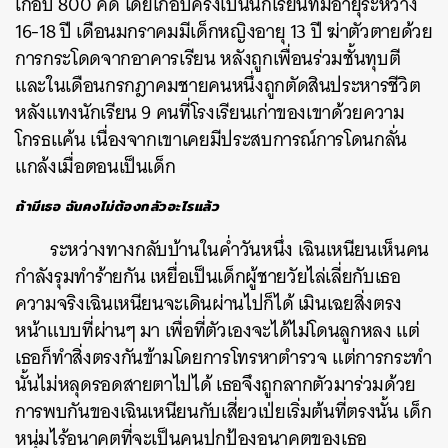
เกือบ 800 คดี โดยเกือบครึ่งเป็นนักเรียนที่มีอายุระหว่าง
16-18 ปี เดือนมกราคมมีเด็กหญิงอายุ 13 ปี ฆ่าตัวตายด้วย
ค้นหา
การกระโดดจากอาคารเรียน หลังถูกเพื่อนร่วมชั้นทุบตี
SHARE
TWEET
LINE
EMAIL
และในเดือนกรกฎาคมชายคนหนึ่งถูกตัดสินประหารชีวิต
หลังแทงนักเรียน 9 คนที่โรงเรียนเก่าของเขาด้วยความ
โกรธแค้น เนื่องจากเขาเคยมีประสบการณ์การโดนกลั่น
แกล้งเมื่อตอนเป็นเด็ก
ถ้ามีเธอ ฉันคงไม่ต้องกลัวอะไรแล้ว
ระหว่างทางกลับบ้านในค่ำวันหนึ่ง เฉินเหนียนเห็นคน
กำลังรุมทำร้ายกัน เหยื่อเป็นเด็กผู้ชายวัยไล่เลี่ยกับเธอ
ความจริงเฉินเหนียนจะเดินผ่านไปก็ได้ เมินเฉยสิ่งตรง
หน้าแบบที่ผ่านๆ มา เพื่อที่ตัวเองจะได้ไม่โดนลูกหลง แต่
เธอก็ทำสิ่งตรงกันข้ามโดยการโทรหาตำรวจ แต่การกระทำ
นั้นไม่หลุดรอดสายตาไปได้ เธอจึงถูกลากตัวมาร่วมด้วย
การพบกันของเฉินเหนียนกับเสี่ยวเป่ยเริ่มต้นที่ตรงนั้น เด็ก
หนุ่มไร้อนาคตที่จะเป็นคนปกป้องอนาคตของเธอ