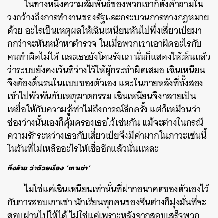
ในทางหนึ่งความสัมพันธ์ของพวกเขาก็ตั้งคำถามใน
วงกว้างถึงการทำงานของรัฐและกระบวนการทางกฎหมาย
ด้วย อะไรเป็นเหตุผลให้เฉินเหนียนหันไปพึ่งเสี่ยวเป่ยมา
กกว่าจะหันหน้าหาตำรวจ
ในเมื่อพวกเขาเอาผิดอะไรกับ
คนทำผิดไม่ได้ และเธอยังโดนรังแก นั่นก็แสดงให้เห็นแล้ว
ว่าระบบยังคงเว้นที่ว่างไว้ให้ผู้กระทำผิดเสมอ เฉินเหนียน
จึงต้องดิ้นรนในแบบของตัวเอง และในภายหลังที่ทั้งสอง
เข้าไปพัวพันกับเหตุฆาตกรรม เฉินเหนียนจึงกลายเป็น
เหยื่อให้กับความรู้เท่าไม่ถึงการณ์อีกครั้ง แต่ก็เหมือนว่า
ช่องว่างนั้นเองก็คุ้มครองเธอไว้เช่นกัน แม้จะต่างในกรณี
ความรักระหว่างเธอกับเสี่ยวเป่ยจึงมีค่ามากในภาวะเช่นนี้
ในวันที่ไม่เหลืออะไรให้เชื่ออีกแล้วนั่นแหละ
ทิ้งท้าย ว่าด้วยเรื่อง ‘เกาเข่า’
ไม่ใช่แค่เฉินเหนียนเท่านั้นที่ฝากอนาคตของตัวเองไว้
กับการสอบเกาเข่า นักเรียนทุกคนของจีนต่างก็มุ่งมั่นที่จะ
สอบผ่านไปให้ได้ ไม่ใช่แค่เพราะหลังจากสอบเสร็จพวก