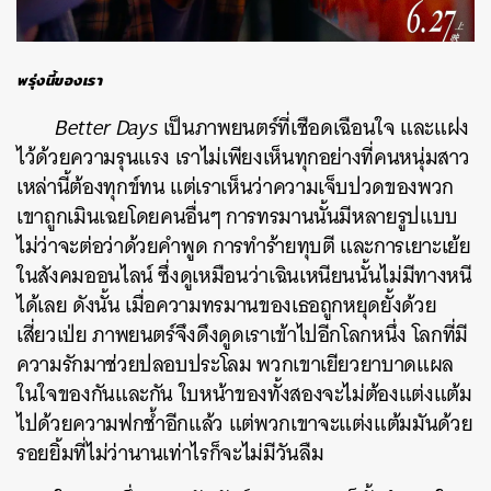
พรุ่งนี้ของเรา
Better Days
เป็นภาพยนตร์ที่เชือดเฉือนใจ และแฝง
ไว้ด้วยความรุนแรง เราไม่เพียงเห็นทุกอย่างที่คนหนุ่มสาว
เหล่านี้ต้องทุกข์ทน แต่เราเห็นว่าความเจ็บปวดของพวก
เขาถูกเมินเฉยโดยคนอื่นๆ การทรมานนั้นมีหลายรูปแบบ
ไม่ว่าจะต่อว่าด้วยคำพูด การทำร้ายทุบตี และการเยาะเย้ย
ในสังคมออนไลน์ ซึ่งดูเหมือนว่าเฉินเหนียนนั้นไม่มีทางหนี
ได้เลย ดังนั้น เมื่อความทรมานของเธอถูกหยุดยั้งด้วย
เสี่ยวเป่ย ภาพยนตร์จึงดึงดูดเราเข้าไปอีกโลกหนึ่ง โลกที่มี
ความรักมาช่วยปลอบประโลม พวกเขาเยียวยาบาดแผล
ในใจของกันและกัน ใบหน้าของทั้งสองจะไม่ต้องแต่งแต้ม
ไปด้วยความฟกช้ำอีกแล้ว แต่พวกเขาจะแต่งแต้มมันด้วย
รอยยิ้มที่ไม่ว่านานเท่าไรก็จะไม่มีวันลืม