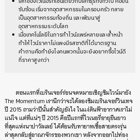
โลกของไวเนอรี่ก็เช่นเดียวกับโลกธุรกิจทั่วไป คือมัน
ซับซ้อน เริ่มจากอุตสาหกรรมในครอบครัว กลาย
เป็นอุตสาหกรรมท้องถิ่น และพัฒนาสู่
อุตสาหกรรมระดับโลก
เมื่อเทคโนโลยีในการทำไวน์แพร่หลายและล้ำหน้า
ทำให้ไวน์ราคาไม่แพงมีรสชาติที่ได้มาตรฐาน
คำถามคือทำยังไงคนพวกนั้นจะยังอยากซื้อไวน์ดี
ที่ราคาสูงกว่า
ตอนแรกที่เบรินเจอร์ร่อนจดหมายเชิญชิมไวน์มายัง
The Momentum เรานึกว่าจะได้ลองชิมเบรินเจอร์วินเทจ
ปี 2015 ถามว่าปีนั้นสำคัญยังไง ในแง่ดินฟ้าอากาศเราไม่
แน่ใจ แต่ที่แน่ๆ ปี 2015 คือปีแรกที่ไวเนอรี่อายุยืนยาว
ที่สุดแห่งนาปาวัลเลย์ ได้ต้อนรับทายาทเชื้อสายตรงรุ่น
ล่าสุดกลับสู่อาณาจักรของพวกเขา หลังจากออกไปท่อง