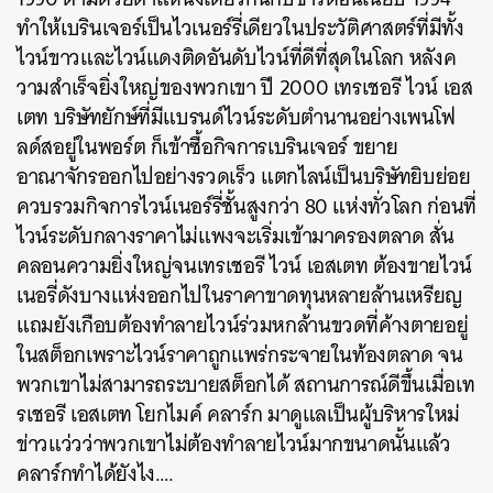
ทำให้เบรินเจอร์เป็นไวเนอร์รี่เดียวในประวัติศาสตร์ที่มีทั้ง
ไวน์ขาวและไวน์แดงติดอันดับไวน์ที่ดีที่สุดในโลก หลังค
วามสำเร็จยิ่งใหญ่ของพวกเขา ปี 2000 เทรเชอรี ไวน์ เอส
เตท บริษัทยักษ์ที่มีแบรนด์ไวน์ระดับตำนานอย่างเพนโฟ
ลด์สอยู่ในพอร์ต ก็เข้าซื้อกิจการเบรินเจอร์ ขยาย
อาณาจักรออกไปอย่างรวดเร็ว แตกไลน์เป็นบริษัทยิบย่อย
ควบรวมกิจการไวน์เนอร์รี่ชั้นสูงกว่า 80 แห่งทั่วโลก ก่อนที่
ไวน์ระดับกลางราคาไม่แพงจะเริ่มเข้ามาครองตลาด สั่น
คลอนความยิ่งใหญ่จนเทรเชอรี ไวน์ เอสเตท ต้องขายไวน์
เนอรี่ดังบางแห่งออกไปในราคาขาดทุนหลายล้านเหรียญ
แถมยังเกือบต้องทำลายไวน์ร่วมหกล้านขวดที่ค้างตายอยู่
ในสต็อกเพราะไวน์ราคาถูกแพร่กระจายในท้องตลาด จน
พวกเขาไม่สามารถระบายสต็อกได้ สถานการณ์ดีขึ้นเมื่อเท
รเชอรี เอสเตท โยกไมค์ คลาร์ก มาดูแลเป็นผู้บริหารใหม่
ข่าวแว่วว่าพวกเขาไม่ต้องทำลายไวน์มากขนาดนั้นแล้ว
คลาร์กทำได้ยังไง….