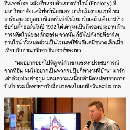
รินเจอร์เลย หลังเรียนจบด้านการทำไวน์ (Enology) ที่
มหาวิทยาลัยแคลิฟอร์เนียสเตท มาร์กเริ่มงานแรกที่เซล
ลาร์ของตระกูลเบนซิเกอร์แห่งโซโนมาวัลเลย์ แล้วมาสร้าง
ชื่อกับดั๊กฮอร์นในปี 1992 ไต่เต้าจนเป็นถึงรองประธานด้าน
การผลิตไวน์ของดั๊กฮอร์น จากนั้น ก็ยังไปดังต่อที่อาร์เท
ซานไวน์ ทั้งหมดล้วนเป็นไวเนอร์รี่ชั้นดีแต่มีขนาดเล็กเมื่อ
เทียบกับอาณาจักรเบรินเจอร์ของเขา
“ผมอยากออกไปพิสูจน์ตัวเองและหาประสบการณ์
จากที่อื่น ผมไม่อยากเป็นพวกจบปุ๊บก็ทำงานที่บ้าน” มาร์ก
เล่าด้วยท่วงท่าสุขุม ผสมความเหนื่อยล้านิดหน่อยจากการ
บินไปร่วมมื้ออาหารกับสื่อมวลชนในเอเชียวันละประเทศ