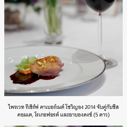
ไพรเวท รีเซิร์ฟ คาเบอร์เนต์ โซวิญอง 2014 จับคู่กับชีส
คอมเต, โรเกอฟอรต์ และอาบองดงซ์ (5 ดาว)