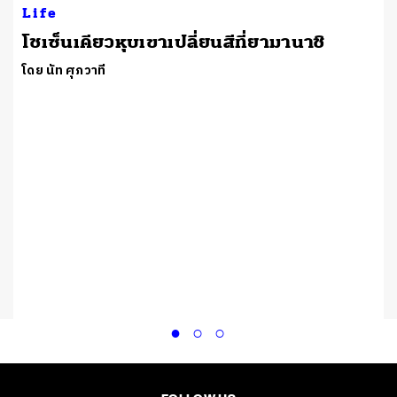
Life
โชเซ็นเคียวหุบเขาเปลี่ยนสีที่ยามานาชิ
โดย นัท ศุภวาที
้