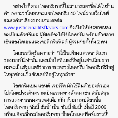
อย่างไรก็ตาม ไอศกรีมรสนี้ไม่สามารถหาซื้อได้ในร้าน
ค้า เพราะว่าโคเฮนจะแจกไอศกรีม 40 ไพน์ผ่านเว็บไซต์
รณรงค์หาเสียงของแซนเดอร์ส
www.justiceinallitsflavors.com
ซึ่งเปิดให้ประชาชนลง
ทะเบียนด้วยอีเมล ผู้โชคดีจะได้รับไอศกรีม พร้อมด้วยลาย
เซ็นของโคเฮนและเจอรี กรีนฟิลด์ ผู้ร่วมก่อตั้งทั้ง 2 คน
โคเฮนทวีตข้อความว่า “นี่เป็นเพียงแค่รสชาติแรก
ของเบอร์นีเท่านั้น และเมื่อใดที่เบอร์นีอยู่ในทำเนียบขาว
ผมจะเป็นรัฐมนตรีว่าการกระทรวงไอศกรีม ไอศกรีมที่มีอยู่
ในทุกช่องแข็ง ซันเดย์ที่อยู่ในทุกถ้วย”
ไอศกรีมเบน แอนด์ เจอร์รีส มักใช้สินค้าของตัวเอง
โปรโมตประเด็นความเป็นธรรมทางสังคม เช่น สนับสนุน
การแต่งงานของคนเพศเดียวกัน ด้วยการเปลี่ยนชื่อ
ไอศกรีมจาก ‘ชับบี้ ฮับบี้’ เป็น ‘ฮับบี้ ฮับบี้’ เมื่อปี 2009
หรือเปลี่ยนชื่อรสไอศกรีมจาก ‘ช็อคโกแลตฟัดจ์บราวนี่’
ค้นหา