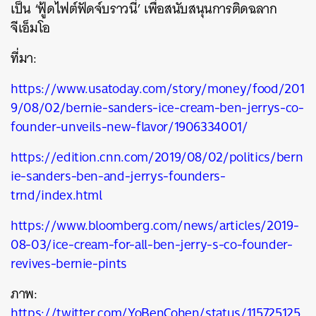
เป็น ‘ฟู้ดไฟต์ฟัดจ์บราวนี่’ เพื่อสนับสนุนการติดฉลาก
SHARE
TWEET
LINE
EMAIL
จีเอ็มโอ
ที่มา:
https://www.usatoday.com/story/money/food/201
9/08/02/bernie-sanders-ice-cream-ben-jerrys-co-
founder-unveils-new-flavor/1906334001/
https://edition.cnn.com/2019/08/02/politics/bern
ie-sanders-ben-and-jerrys-founders-
trnd/index.html
https://www.bloomberg.com/news/articles/2019-
08-03/ice-cream-for-all-ben-jerry-s-co-founder-
revives-bernie-pints
ภาพ:
https://twitter.com/YoBenCohen/status/115725125