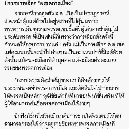
1 กากบาทเลือก “พรรคการเมือง”
จากกรณีการดูดตัว ส.ส. เกิดเป็นปรากฏการณ์
ส.ส.หน้าคุ้นแต่ย้ายไปอยู่พรรคที่ไม่คุ้น เพราะ
พรรคการเมืองหลายพรรคแอบซื้อตัวผู้เล่นคนสำคัญไป
ประดับพรรค ที่เป็นเช่นนี้ก็เพราะว่าการเลือกตั้งครั้งนี้
กำหนดให้การกากบาทแค่ 1 ครั้ง แม้เป็นการเลือก ส.ส.เขต
ค้นหา
แต่คะแนนนั้นจะนำไปคำนวณเป็นคะแนนปาร์ตี้ลิสต์ด้วย
SHARE
TWEET
LINE
EMAIL
ดังนั้น แม้คนจะเลือกที่ตัวบุคคล แต่จะมีผลต่อคะแนน
รวมของพรรคการเมือง
“กรอบความคิดสำคัญของเรา ก็คือต้องการให้
ประชาชนจดจำพรรคการเมือง และตัดสินใจไปกากบาท
ให้พรรคเป็นหลัก” วุฒิชัยเล่าถึงที่มาของฟังก์ชั่นเสริม ที่ให้
ผู้ใช้สามารถค้นชื่อพรรคการเมืองได้ง่ายๆ
อีกฟังก์ชั่นที่เสริมเข้ามาคือการช่วยใส่ฟิลเตอร์ให้คน
สามารถกรองได้ ว่าจะดูรายชื่อเฉพาะพรรคการเมืองที่