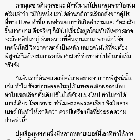
ภาณุเดช วศินวรรธนะ นักพัฒนาโปรแกรมจากโอเพ่น
ดรีมเล่าว่า “มีวันหนึ่ง เราได้อ่านกติการเลือกตั้งจากคู่มือ
ที่ทาง iLaw ทำขึ้น พออ่านจบเราก็เกิดคำถามและข้อสงสัย
ขึ้นมากมาย คือจริงๆ ก็ยังไม่เชื่อข้อมูลโดยทันทีเพราะอาจ
จะมีอคติปนอยู่ ด้วยความที่พื้นฐานเรามาจากนักวิจัย
เทคโนโลยี วิทยาศาสตร์ เป็นหลัก เลยอดไม่ได้ที่จะต้อง
พิสูจน์กันด้วยสมการคณิตศาสตร์ ซึ่งพอทำไปทำมาก็เริ่ม
จริงจัง
“แล้วเราก็ค้นพบผลลัพธ์บางอย่างจากการพิสูจน์นั้น
เช่น ทำไมต้องย่อยพรรคใหญ่เป็นพรรคเล็กพรรคน้อย
ทำไมเขตเลือกตั้งเดิมใช้ไม่ได้ต้องแบ่งใหม่ ทำไมกาได้
เบอร์เดียว โดยเฉพาะ ทำไมพรรคพรรคเดียว จึงมีหลาย
เบอร์ มันทำให้เราคิดว่า ควรมีเครื่องมือที่ช่วยลดความ
ปวดหัวนี้”
ปมเรื่องพรรคหนึ่งมีหลากหลายเบอร์นี้เองที่ทำให้การ