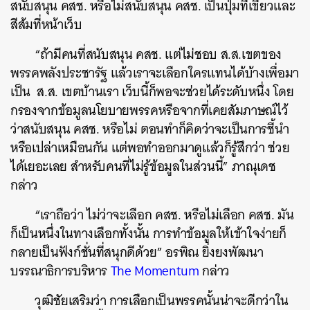
สนับสนุน คสช. หรือไม่สนับสนุน คสช. เป็นปุ่มที่เขียวและ
สีส้มที่หน้าเว็บ
“ถ้ามีคนที่สนับสนุน คสช. แต่ไม่ชอบ ส.ส.เขตของ
พรรคพลังประชารัฐ แล้วเราจะเลือกใครแทนได้บ้างเพื่อมา
เป็น ส.ส. เขตบ้านเรา เว็บนี้ก็พอจะช่วยได้ระดับหนึ่ง โดย
กรองจากข้อมูลนโยบายพรรคหรือจากที่เคยสัมภาษณ์ไว้
ว่าสนับสนุน คสช. หรือไม่ ตอนทำก็คิดว่าจะเป็นการชี้นำ
หรือเปล่าเหมือนกัน แต่พอทำออกมาดูแล้วก็รู้สึกว่า ช่วย
ได้เยอะเลย สำหรับคนที่ไม่รู้ข้อมูลในส่วนนี้” ภาณุเดช
กล่าว
“เราถือว่า ไม่ว่าจะเลือก คสช. หรือไม่เลือก คสช. มัน
ก็เป็นหนึ่งในทางเลือกทั้งนั้น การทำข้อมูลให้เข้าใจง่ายก็
กลายเป็นฟังก์ชั่นที่สนุกดีด้วย” อรพิณ ยิ่งยงพัฒนา
บรรณาธิการบริหาร
The Momentum
กล่าว
วุฒิชัยเสริมว่า การเลือกเป็นพรรคนั้นน่าจะดีกว่าใน