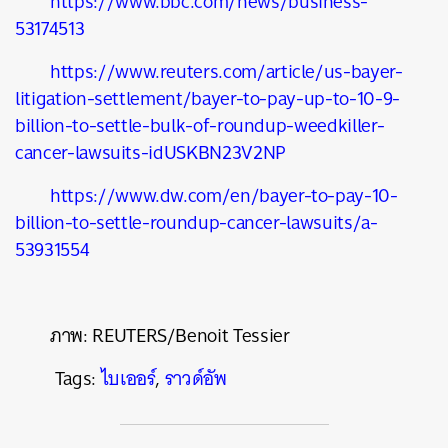
https://www.bbc.com/news/business-
53174513
https://www.reuters.com/article/us-bayer-
litigation-settlement/bayer-to-pay-up-to-10-9-
billion-to-settle-bulk-of-roundup-weedkiller-
cancer-lawsuits-idUSKBN23V2NP
https://www.dw.com/en/bayer-to-pay-10-
billion-to-settle-roundup-cancer-lawsuits/a-
53931554
ภาพ: REUTERS/Benoit Tessier
Tags:
ไบเออร์
,
ราวด์อัพ