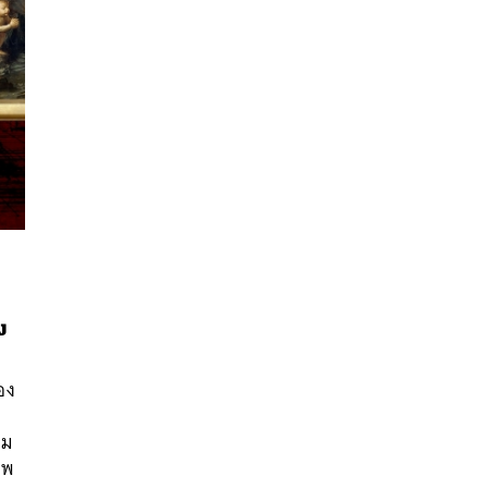
ง
นหา
SHARE
TWEET
LINE
EMAIL
อง
ืม
าพ