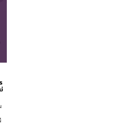
ร
ม่
นหา
SHARE
TWEET
LINE
EMAIL
ม
ี