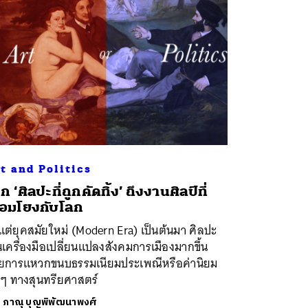
t and Politics
าก ‘ศิลปะที่ถูกคัดทิ้ง’ ถึงงานศิลป์ที่
ื่อมโยงกับโลก
งแต่ยุคสมัยใหม่ (Modern Era) เป็นต้นมา ศิลปะ
นเครื่องมือเปลี่ยนแปลงสังคมการเมืองมากขึ้น
วยการแหวกขนบธรรมเนียมประเพณีหรือค่านิยม
าๆ ทางสุนทรียศาสตร์
ย
ภาณุ บุญพิพัฒนาพงศ์