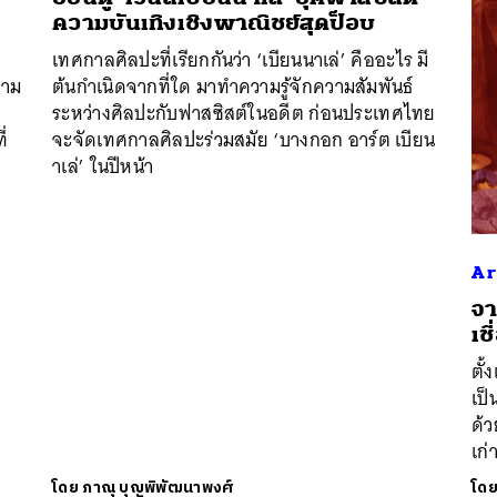
ความบันเทิงเชิงพาณิชย์สุดป็อบ
เทศกาลศิลปะที่เรียกกันว่า ‘เบียนนาเล่’ คืออะไร มี
วาม
ต้นกำเนิดจากที่ใด มาทำความรู้จักความสัมพันธ์
ระหว่างศิลปะกับฟาสซิสต์ในอดีต ก่อนประเทศไทย
ี่
จะจัดเทศกาลศิลปะร่วมสมัย ‘บางกอก อาร์ต เบียน
าเล่’ ในปีหน้า
Ar
​จ
เช
ตั้
เป็
ด้
เก่
โดย
ภาณุ บุญพิพัฒนาพงศ์
โด