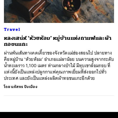
ค้นหา
SHARE
TWEET
LINE
EMAIL
Travel
หลงเสน่ห์ ‘ห้วยห้อม’ หมู่บ้านแห่งกาแฟและผ้า
ทอขนแกะ
ผ่านพ้นเส้นทางคดเคี้ยวของจังหวัดแม่ฮ่องสอนไป ปลายทาง
คือหมู่บ้าน ‘ห้วยห้อม’ อำเภอแม่ลาน้อย บนความสูงจากระดับ
น้ำทะเลราว 1,100 เมตร ท่ามกลางป่าไม้ มีหุบเขาล้อมรอบ ที่
แห่งนี้ยังเป็นแหล่งปลูกกาแฟคุณภาพเยี่ยมที่ส่งออกไปทั่ว
ประเทศ และยังเป็นแหล่งผลิตผ้าทอขนแกะอีกด้วย
โดย
นภัสกร ปิงเมือง