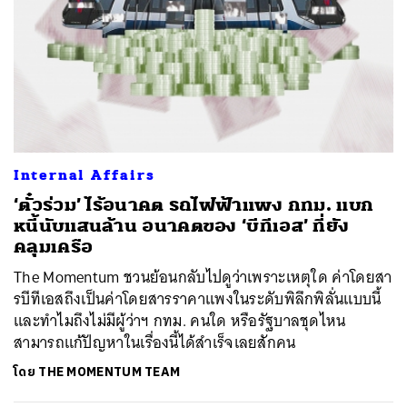
Internal Affairs
‘ตั๋วร่วม’ ไร้อนาคต รถไฟฟ้าแพง กทม. แบก
หนี้นับแสนล้าน อนาคตของ ‘บีทีเอส’ ที่ยัง
คลุมเครือ
The Momentum ชวนย้อนกลับไปดูว่าเพราะเหตุใด ค่าโดยสา
รบีทีเอสถึงเป็นค่าโดยสารราคาแพงในระดับพิลึกพิลั่นแบบนี้
และทำไมถึงไม่มีผู้ว่าฯ กทม. คนใด หรือรัฐบาลชุดไหน
สามารถแก้ปัญหาในเรื่องนี้ได้สำเร็จเลยสักคน
โดย
THE MOMENTUM TEAM