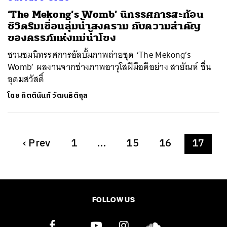
‘The Mekong’s Womb’ นิทรรศการสะท้อน
ชีวิตริมเขื่อนลุ่มน้ำสงคราม กับความสำคัญ
ของครรภ์แห่งแม่น้ำโขง
ชวนชมนิทรรศการอัลบั้มภาพถ่ายชุด ‘The Mekong’s
Womb’ ผลงานจากช่างภาพอาวุโสฝีมือดีอย่าง สายัณห์ ชื่น
อุดมสวัสดิ์
โดย
กิตตินันท์ วัฒนธิติกุล
‹
Prev
1
…
15
16
17
FOLLOW US