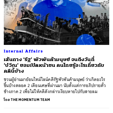
Internal Affairs
เส้นทาง ‘รัฐ’ พัวพันค้ามนุษย์ จนถึงวันที่
‘ปวีณ’ ยอมเปิดหน้าชน คนไทยรู้อะไรเกี่ยวกับ
คดีนี้บ้าง
ชวนผู้อ่านมาย้อนไทม์ไลน์คดีรัฐพัวพันค้ามนุษย์ ว่าเกิดอะไร
ขึ้นบ้างตลอด 2 เดือนเศษที่ผ่านมา นับตั้งแต่การอภิปรายตั๋ว
ช้างภาค 2 เพื่อไม่ให้คดีดังกล่าวเงียบหายไปกับสายลม
โดย
THE MOMENTUM TEAM