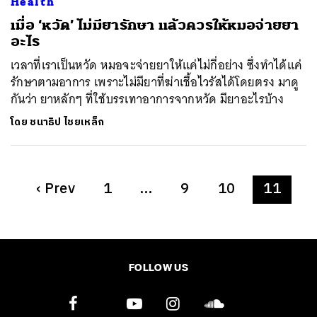
Health
เมื่อ ‘หวัด’ ไม่มียารักษา แล้วควรให้หมอจ่ายยา
อะไร
เวลาที่เราเป็นหวัด หมอจะจ่ายยาให้แค่ไม่กี่อย่าง ซึ่งทำได้แค่
รักษาตามอาการ เพราะไม่มียาที่ฆ่าเชื้อไวรัสได้โดยตรง มาดู
กันว่า ยาหลักๆ ที่ใช้บรรเทาอาการจากหวัด มียาอะไรบ้าง
โดย
ชนาธิป ไชยเหล็ก
‹
Prev
1
…
9
10
11
FOLLOW US