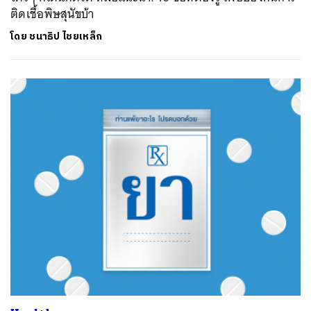
ติดเชื้อพิษสุนัขบ้า
โดย
ชนาธิป ไชยเหล็ก