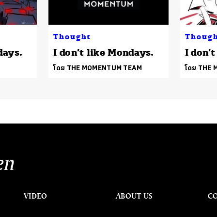
Thought
Thoug
days.
I don’t like Mondays.
I don’
โดย THE MOMENTUM TEAM
โดย THE
en
VIDEO
ABOUT US
C