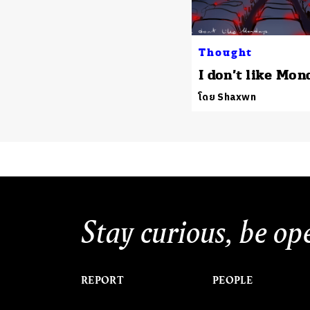
Thought
I don’t like Mon
โดย Shaxwn
Stay curious, be op
REPORT
PEOPLE