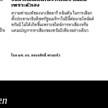
เพราะตัวเอง
ความพ่ายแพ้ของนางฮิลลารี คลินตัน ในการเลือก
ตั้งประธานาธิบดีสหรัฐอเมริกาในปีนี้ต่อนายโดนัลด์
ทรัมป์ ไม่ได้เกิดขึ้นเพราะสไตล์การหาเสียงหรือ
ป็น
แคมเปญการหาเสียงของทรัมป์เพียงอย่างเดียว
นหา
SHARE
TWEET
LINE
EMAIL
โดย
ผศ. ดร. อรรถสิทธิ์ พานแก้ว
en