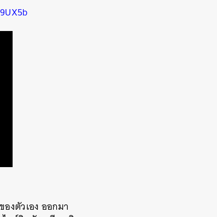
G9UX5b
ตัวของตัวเอง ออกมา