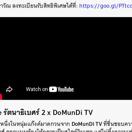
วัณ ลงทะเบียนรับสิทธิพิเศษได้ที่:
https://goo.gl/PTtc
SHARE
TWEET
LINE
EMAIL
 รัตนาธิเบศร์ 2 x DoMunDi TV
DoMunDi TV
– หนึ่งในหนุ่มแก๊งค์มาดกวนจาก
ที่ชื่นชอบค
ช์ ออกแบบห้องให้กลายเป็นสไตล์วินเทจ แต่ไม่ทิ้งความเท