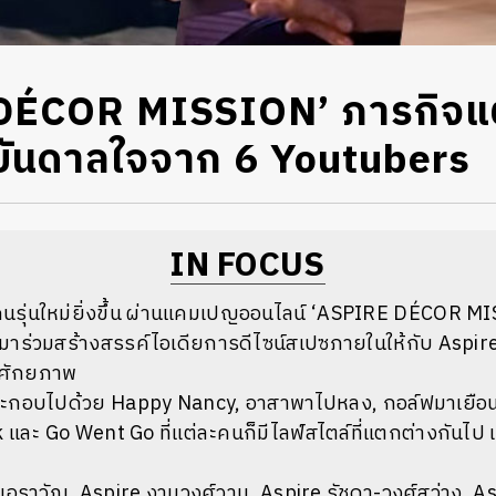
DÉCOR MISSION’ ภารกิจแต
บันดาลใจจาก 6 Youtubers
IN FOCUS
คนรุ่นใหม่ยิ่งขึ้น ผ่านแคมเปญออนไลน์ ‘ASPIRE DÉCOR M
ดัง มาร่วมสร้างสรรค์ไอเดียการดีไซน์สเปซภายในให้กับ Aspir
เลศักยภาพ
6 ประกอบไปด้วย Happy Nancy, อาสาพาไปหลง, กอล์ฟมาเยื
และ Go Went Go ที่แต่ละคนก็มีไลฟ์สไตล์ที่แตกต่างกันไป
re เอราวัณ, Aspire งามวงศ์วาน, Aspire รัชดา-วงศ์สว่าง, As