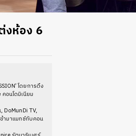
่งห้อง 6
ISSION’ โดยการดึง
e คอนโดมิเนียม
อน, DoMunDi TV,
 เข้ามาแมทช์กับคอน
pire รัตนาธิเบศร์