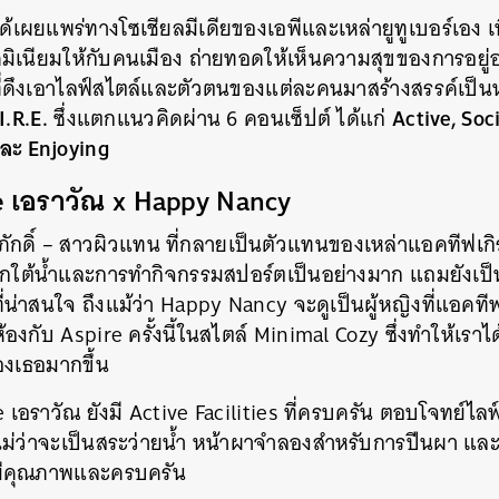
ล์ได้เผยแพร่ทางโซเชียลมีเดียของเอพีและเหล่ายูทูเบอร์เอง 
มิเนียมให้กับคนเมือง ถ่ายทอดให้เห็นความสุขของการอยู
ที่ดึงเอาไลฟ์สไตล์และตัวตนของแต่ละคนมาสร้างสรรค์เป็นห
I.R.E.
Active, Soci
ซึ่งแตกแนวคิดผ่าน 6 คอนเซ็ปต์ ได้แก่
 และ Enjoying
e เอราวัณ x Happy Nancy
ิภักดิ์ – สาวผิวแทน ที่กลายเป็นตัวแทนของเหล่าแอคทีฟเกิ
ใต้น้ำและการทำกิจกรรมสปอร์ตเป็นอย่างมาก แถมยังเป็น
ที่น่าสนใจ ถึงแม้ว่า Happy Nancy จะดูเป็นผู้หญิงที่แอคท
งกับ Aspire ครั้งนี้ในสไตล์ Minimal Cozy ซึ่งทำให้เรา
ของเธอมากขึ้น
e เอราวัณ ยังมี Active Facilities ที่ครบครัน ตอบโจทย์
ดี ไม่ว่าจะเป็นสระว่ายน้ำ หน้าผาจำลองสำหรับการปีนผา และ
ได้มีคุณภาพและครบครัน
นหา