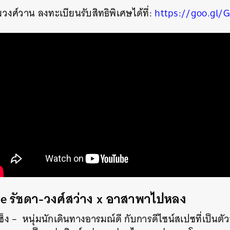
งศ์วาน ลงทะเบียนรับสิทธิพิเศษได้ที่:
https://goo.gl/
re รัชดา-วงศ์สว่าง x อาสาพาไปหลง
เซ็ง – หนุ่มนักเดินทางอารมณ์ดี กับการดีไซน์สเปซที่เป็น