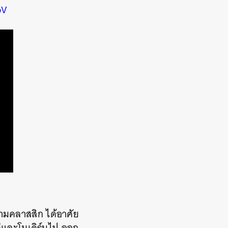
oV
วามคลาสสิก ได้อาศัย
่และโมเดิร์นไป ออก