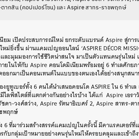
-ตากสิน (คอปเปอร์โซน) และ Aspire สาทร-ราชพฤกษ์
นียม เปิดประสบการณ์ใหม่ ยกระดับแบรนด์ Aspire สู่การ
รุ่นใหม่ยิ่งขึ้น ผ่านแคมเปญออนไลน์ ‘ASPIRE DÉCOR MISSI
คิดและมุมมองการใช้ชีวิตน่าสนใจ มาเป็นตัวแทนคนรุ่นใหม่ เ
ายในให้กับ Aspire คอนโดมิเนียมพร้อมอยู่ 6 ทำเลศักยภา
อดออกมาเป็นคอนเทนต์ในแบบของตนเองได้อย่างสนุกสนา
ของยูทูเบอร์ทั้ง 6 คนได้นำเสนอคอนโด ASPIRE ใน 6 ทำเล 
มีไลฟ์สไตล์ที่แตกต่างกันอย่างไรบ้าง ได้แก่ Aspire เอรา
ัชดา-วงศ์สว่าง, Aspire รัตนาธิเบศร์ 2, Aspire สาทร-ต
ชพฤกษ์
์ทั้ง 6 ที่มาร่วมสร้างสรรค์แคมเปญในครั้งนี้ มีคาแรคเตอร์
สารกับกลุ่มเป้าหมายอย่างคนรุ่นใหม่ให้ครอบคลุมและเข้าถึงท