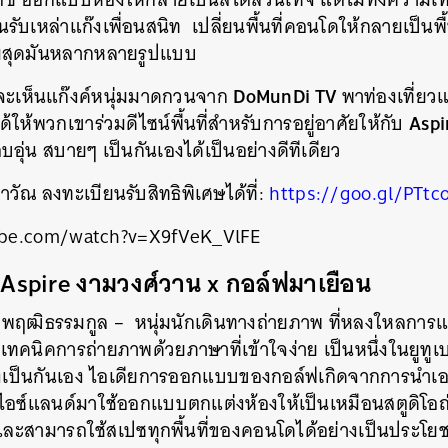
รับเหล่าแก๊งเพื่อนสนิท เปลี่ยนพื้นที่คอนโดให้กลายเป็นพื้น
มสุดมันหลากหลายรูปแบบ
DoMunDi TV
จะเห็นแก๊งค์หนุ่มมาดกวนจาก
พาท่องเที่ยว
Aspi
้ให้พวกเขาร่วมดีไซน์พื้นที่สำหรับการอยู่อาศัยให้กับ
ที่อบอุ่น สบายๆ เป็นกันเองได้เป็นอย่างดีทีเดียว
วัณ ลงทะเบียนรับสิทธิพิเศษได้ที่:
https://goo.gl/PTtc
be.com/watch?v=X9fVeK_VlFE
Aspire งามวงศ์วาน x กอล์ฟมาเยือน
 พฤฒิธรรมกูล – หนุ่มนักเดินทางถ่ายภาพ ที่หลงใหลการแชร
นิคการถ่ายภาพด้วยภาษาที่เข้าใจง่าย เป็นหนึ่งในยูทูเ
อย่างเป็นกันเอง ไอเดียการออกแบบของกอล์ฟเกิดจากการน
ศไอซ์แลนด์มาใช้ออกแบบตกแต่งห้องให้เป็นเหมือนสตูดิโ
ละสามารถใช้สเปซทุกพื้นที่ของคอนโดได้อย่างเป็นประโย