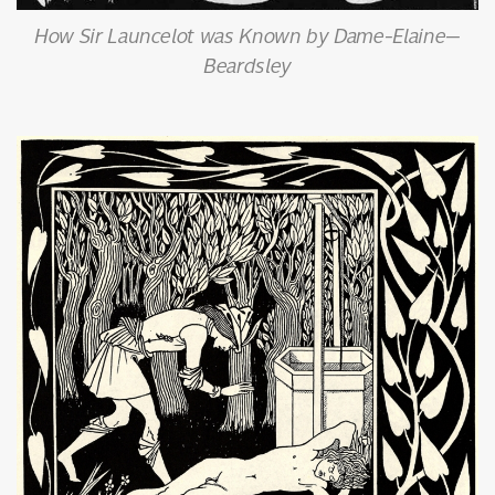
How Sir Launcelot was Known by Dame-Elaine—
Beardsley