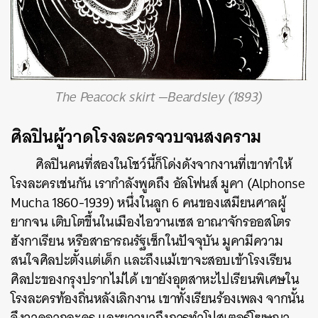
The Peacock skirt —Beardsley (1893)
ศิลปินผู้วาดโรงละครจวบจนสงคราม
ศิลปินคนที่สองในโชว์นี้ก็โด่งดังจากงานที่เขาทำให้
โรงละครเช่นกัน เรากำลังพูดถึง อัลโฟนส์ มูคา (Alphonse
Mucha 1860-1939) หนึ่งในลูก 6 คนของเสมียนศาลผู้
ยากจน เติบโตขึ้นในเมืองไอวานเซส อาณาจักรออสโตร
ฮังกาเรียน หรือสาธารณรัฐเช็กในปัจจุบัน มูคามีความ
สนใจศิลปะตั้งแต่เด็ก และถึงแม้เขาจะสอบเข้าโรงเรียน
ศิลปะของกรุงปรากไม่ได้ เขายังอุตสาหะไปเรียนพิเศษใน
โรงละครท้องถิ่นหลังเลิกงาน เขาทั้งเรียนร้องเพลง จากนั้น
จึงวาดฉากละคร และยาวมาถึงการทำโปสเตอร์โฆษณา