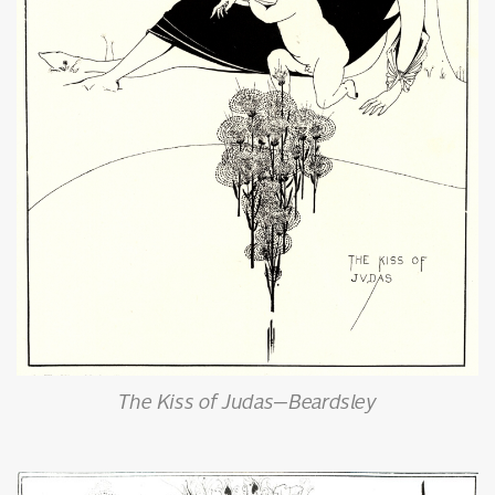
The Kiss of Judas—Beardsley