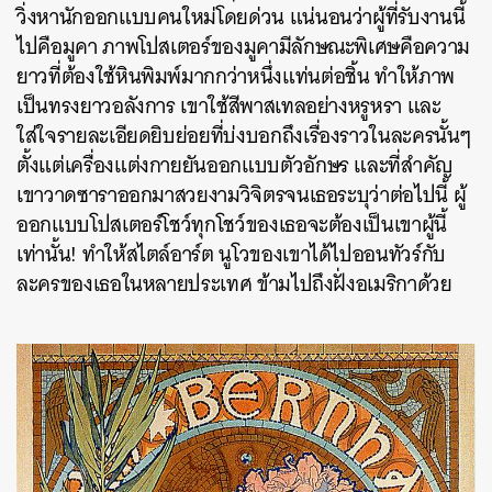
วิ่งหานักออกแบบคนใหม่โดยด่วน แน่นอนว่าผู้ที่รับงานนี้
ไปคือมูคา ภาพโปสเตอร์ของมูคามีลักษณะพิเศษคือความ
ยาวที่ต้องใช้หินพิมพ์มากกว่าหนึ่งแท่นต่อชิ้น ทำให้ภาพ
เป็นทรงยาวอลังการ เขาใช้สีพาสเทลอย่างหรูหรา และ
ใส่ใจรายละเอียดยิบย่อยที่บ่งบอกถึงเรื่องราวในละครนั้นๆ
ตั้งแต่เครื่องแต่งกายยันออกแบบตัวอักษร และที่สำคัญ
เขาวาดซาราออกมาสวยงามวิจิตรจนเธอระบุว่าต่อไปนี้ ผู้
ออกแบบโปสเตอร์โชว์ทุกโชว์ของเธอจะต้องเป็นเขาผู้นี้
เท่านั้น! ทำให้สไตล์อาร์ต นูโวของเขาได้ไปออนทัวร์กับ
ละครของเธอในหลายประเทศ ข้ามไปถึงฝั่งอเมริกาด้วย