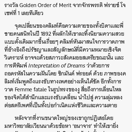
รางวัล Golden Order of Merit จากจักรพรรดิ ฟรายซ์ โจ
เซฟที่ 1 เลยทีเดียว
จุดเปลี่ยนของคลิมท์คือความตายของทั้งบิดาและพี่
ชายคนสนิทในปี 1892 ที่ผลักให้เขาละทิ้งนิยามความสวย
แบบดั้งเดิมมากขึ้นเรื่อยๆ คลิมท์หันมาสนใจการวาดภาพ
ที่อ้างอิงถึงปรัชญาและสัญลักษณ์ที่มีความหมายเชิงจิต
วิเคราะห์
อาจจะด้วยสภาวะสังคมออสเตรียขณะนั้น และ
การตีพิมพ์
Intepretation of Dreams
ว่าด้วยการ
ถอดรหัสในความฝันโดย ซิกมันด์ ฟรอยด์ ด้วย ภาพของค
ลิมท์เริ่มพูดถึงแรงขับทางเพศอย่างเห็นได้ชัด อีกทั้งการ
วาด Femme fatale ในรูปทรงของงู สื่อถึงการเลื่อนไหล
ของจิตใต้สำนึกและแรงขับเคลื่อน นำไปสู่ ความลุ่มหลง
ต่อสตรีเพศที่เป็นทั้งบ่อกำเนิดแห่งชีวิตและความตาย
หลังจากที่งานขนาดใหญ่ของเขาถูกปฏิเสธโดย
มหาวิทยาลัยเวียนนาด้วยข้อหา ‘อนาจาร’ ทำให้เขายิ่ง