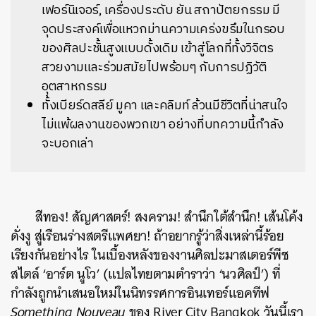
เฟอร์นิเจอร์, เครื่องประดับ ยัน สถาปัตยกรรม มี
จุดประสงค์เพื่อแหวกม่านความเคร่งขรึมในกรอบ
ของศิลปะชั้นสูงแบบดั้งเดิม เข้าสู่โลกที่ทั้งวิจิตร
สวยงามและร่วมสมัยไปพร้อมๆ กับการปฏิวัติ
อุตสาหกรรม
ทั้งเบียร์ดสลีย์ มูคา และคลิมท์ ล้วนมีชีวิตที่น่าสนใจ
ไม่แพ้ผลงานของพวกเขา อย่างที่บทความนี้กำลัง
จะบอกเล่า
สีทอง! สัญศาสตร์! สงคราม! สำนึกใต้สำนึก! เส้นโค้ง
ดั่งงู สู่เรือนร่างสตรีแพศยา! ถ้าอยากรู้ว่าสิ่งเหล่านี้ร้อย
เรียงกันอย่างไร ในเบื้องหลังของงานศิลปะมาสเตอร์พีช
สไตล์ ‘อาร์ต นูโว’ (แปลไทยตามตำราว่า ‘นวศิลป์’) ที่
กำลังถูกนำเสนอใหม่ในนิทรรศการอินเทอร์แอคทีฟ
Something Nouveau
ของ River City Bangkok วันนี้เรา