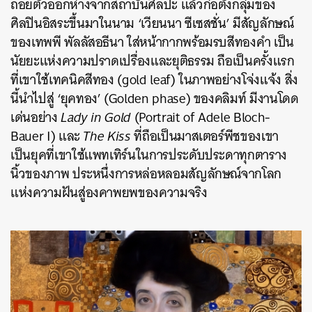
ถอยตัวออกห่างจากสถาบันศิลปะ แล้วก่อตั้งกลุ่มของ
ศิลปินอิสระขึ้นมาในนาม ‘เวียนนา ซีเซสชั่น’ มีสัญลักษณ์
ของเทพพี พัลลัสอธีนา ใส่หน้ากากพร้อมรบสีทองคำ เป็น
นัยยะแห่งความปราดเปรื่องและยุติธรรม ถือเป็นครั้งแรก
ที่เขาใช้เทคนิคสีทอง (gold leaf) ในภาพอย่างโจ่งแจ้ง สิ่ง
นี้นำไปสู่ ‘ยุคทอง’ (Golden phase) ของคลิมท์ มีงานโดด
เด่นอย่าง
Lady in Gold
(
Portrait
of Adele Bloch-
Bauer I)
และ
The Kiss
ที่ถือเป็นมาสเตอร์พีชของเขา
เป็นยุคที่เขาใช้แพทเทิร์นในการประดับประดาทุกตาราง
นิ้วของภาพ ประหนึ่งการหล่อหลอมสัญลักษณ์จากโลก
แห่งความฝันสู่องคาพยพของความจริง