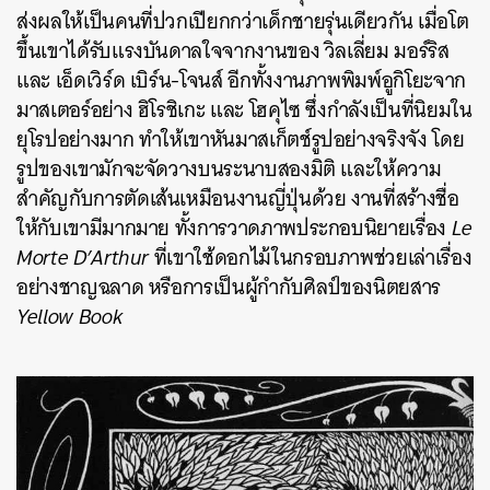
ส่งผลให้เป็นคนที่ปวกเปียกกว่าเด็กชายรุ่นเดียวกัน เมื่อโต
ขึ้นเขาได้รับแรงบันดาลใจจากงานของ วิลเลี่ยม มอร์ริส
และ เอ็ดเวิร์ด เบิร์น-โจนส์ อีกทั้งงานภาพพิมพ์อูกิโยะจาก
มาสเตอร์อย่าง ฮิโรชิเกะ และ โฮคุไซ ซึ่งกำลังเป็นที่นิยมใน
ยุโรปอย่างมาก ทำให้เขาหันมาสเก็ตช์รูปอย่างจริงจัง โดย
รูปของเขามักจะจัดวางบนระนาบสองมิติ และให้ความ
สำคัญกับการตัดเส้นเหมือนงานญี่ปุ่นด้วย งานที่สร้างชื่อ
ให้กับเขามีมากมาย ทั้งการวาดภาพประกอบนิยายเรื่อง
Le
Morte D’Arthur
ที่เขาใช้ดอกไม้ในกรอบภาพช่วยเล่าเรื่อง
อย่างชาญฉลาด หรือการเป็นผู้กำกับศิลป์ของนิตยสาร
Yellow Book