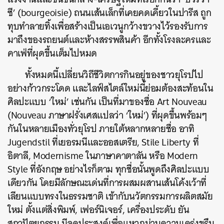
ซี’ (bourgeoisie) ถนนเส้นเล็กที่เคยคดเคี้ยวในปารีส ถูก
ทุบทำลายทิ้งเพื่อสร้างเป็นเอเวนูกว้างขวางไว้รองรับการ
มาถึงของรถยนต์และห้างสรรพสินค้า อีกทั้งโรงละครและ
คาเฟ่ที่ผุดขึ้นเต็มไปหมด
ทั้งหมดนี้เปลี่ยนวิถีชีวิตการกินอยู่ของชาวยุโรปไป
อย่างก้าวกระโดด และไลฟ์สไตล์ใหม่นี้ย่อมต้องสะท้อนใน
ศิลปะแบบ ‘ใหม่’ เช่นกัน เป็นที่มาของชื่อ Art Nouveau
(Nouveau ภาษาฝรั่งเศสแปลว่า ‘ใหม่’) ที่ผุดขึ้นพร้อมๆ
กันในหลายเมืองทั่วยุโรป ภายใต้หลากหลายชื่อ อาทิ
Jugendstil ที่เยอรมนีและออสเตรีย, Stile Liberty ที่
อิตาลี, Modernisme ในภาษาคาตาลัน หรือ Modern
Style ที่อังกฤษ อย่างไรก็ตาม ทุกชื่อนั้นพูดถึงศิลปะแบบ
เดียวกัน โดย
มีลักษณะเด่นที่การผสมผสานเส้นโค้งเว้าที่
เลียนแบบทรงในธรรมชาติ เข้ากับนวัตกรรมการผลิตสมัย
ใหม่ ตั้งแต่สิ่งพิมพ์, เฟอร์นิเจอร์, เครื่องประดับ ยัน
สถาปัตยกรรม มีจุดประสงค์เพื่อแหวกม่านความเคร่งขรึม