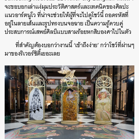
จะขอบอกเล่าแง่มุมประวัติศาสตร์และเทคนิคของศิลปะ
แนวอาร์ตนูโว ที่น่าจะช่วยให้ผู้ที่จะไปดูโชว์นี้ ถอดรหัสที่
อยู่ในลายเส้นและรูปทรงบนจอฉาย เป็นความรู้ควบคู่
ประสบการณ์เสพย์ศิลป์แบบสามร้อยหกสิบองศาไปในตัว
ที่สำคัญต้องบอกว่างานนี้ ‘เข้าถึงง่าย’ กว่าโชว์ที่ผ่านๆ
มาของริเวอร์ซิตี้เยอะเลย