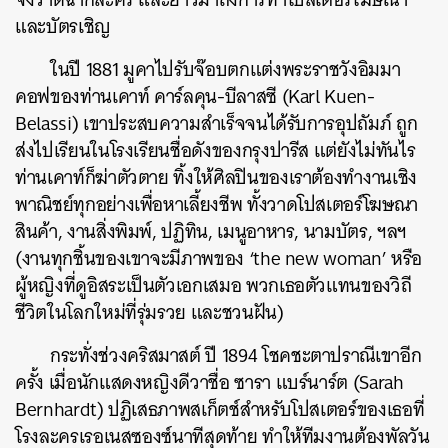
และบัตรเชิญ
ในปี 1881 มูคาไปรับจ๊อบตกแต่งพระราชวังอิมมา
คอฟของท่านเคาท์ คาร์ลคุน-บีลาสซี (Karl Kuen-
Belassi) เขาประสบความสำเร็จจนได้รับการอุปถัมภ์ ถูก
ส่งไปเรียนในโรงเรียนชื่อดังของกรุงปารีส แต่ยังไม่ทันไร
ท่านเคาท์ก็ฆ่าตัวตาย ทิ้งให้ศิลปินของเราต้องทำงานเชิง
พาณิชย์ทุกอย่างเพื่อหาเลี้ยงชีพ ทั้งวาดโปสเตอร์โฆษณา
สินค้า, งานสิ่งพิมพ์, ปฏิทิน, เมนูอาหาร, นามบัตร, ฯลฯ
(งานทุกชิ้นของเขาจะมีภาพของ ‘the new woman’ หรือ
ผู้หญิงที่ดูอิสระเป็นตัวเอกเสมอ พวกเธอตัวแทนของวิถี
ชีวิตในโลกใหม่ที่รุ่มรวย และชวนฝัน)
กระทั่งช่วงคริสมาสต์ ปี 1894 โชคชะตาปราณีเขาอีก
ครั้ง เมื่อนักแสดงหญิงดีวาชื่อ ซารา แบร์นาร์ต (Sarah
Bernhardt) ปฏิเสธภาพสเก็ตช์สำหรับโปสเตอร์ของเธอที่
โรงละครเรอเนสซองซ์นาทีสุดท้าย ทำให้ทีมงานต้องพัลวัน