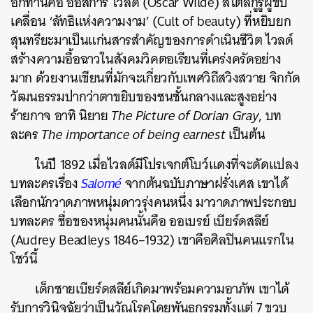
อีกท่านคือ ออสการ์ ไวลด์ (Oscar Wilde) สไตล์กูรูผู้ขับ
เคลื่อน ‘ลัทธิแห่งความงาม’ (Cult of beauty) ที่หยิบยก
สุนทรียะมาเป็นแก่นสารสำคัญของการดำเนินชีวิต ไวลด์
สร้างความอื้อฉาวในสังคมวิคตอเรียนที่เคร่งครัดอย่าง
มาก ด้วยงานเขียนที่มักจะเกี่ยวกับเพศวิถีสวิงสวาย จิกกัด
วัฒนธรรมปากว่าตาขยิบของชนชั้นกลางและสูงอย่าง
ร้ายกาจ อาทิ นิยาย
The Picture of Dorian Gray
, บท
ละคร
The importance of being earnest
เป็นต้น
ในปี 1892 เมื่อไวลด์มีโปรเจกต์โบว์แดงที่จะดัดแปลง
บทละครเรื่อง
Salomé
จากต้นฉบับภาษาฝรั่งเศส เขาได้
เลือกนักวาดภาพหนุ่มดาวรุ่งคนหนึ่ง มาวาดภาพประกอบ
บทละคร ชื่อของหนุ่มคนนั้นคือ ออเบรย์ เบียร์ดสลีย์
(Audrey Beadleys
1846–1932
) เขาคือศิลปินคนแรกใน
โชว์นี้
เด็กชายเบียร์ดสลีย์เกิดมาพร้อมความอาภัพ เขาได้
รับการวินิจฉัยว่าเป็นวัณโรคโดยพันธุกรรมทั้งแต่ 7 ขวบ