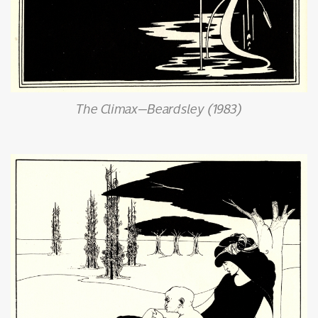
SHARE
TWEET
LINE
EMAIL
The Climax—Beardsley (1983)