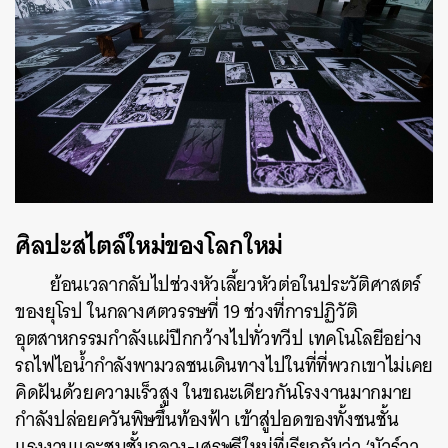
ศิลปะสไตล์ใหม่ของโลกใหม่
ย้อนเวลากลับไปช่วงหัวเลี้ยวหัวต่อในประวัติศาสตร์
ของยุโรป ในกลางศตวรรษที่ 19 ช่วงที่การปฏิวัติ
อุตสาหกรรมกำลังแผ่ปีกกว้างไปทั่วทวีป เทคโนโลยีอย่าง
รถไฟไอน้ำกำลังพามวลชนเดินทางไปในที่ที่พวกเขาไม่เคย
คิดฝันด้วยความเร็วสูง ในขณะเดียวกันโรงงานมากมาย
กำลังปล่อยควันพิษขึ้นท้องฟ้า เข้าสู่ปอดของทั้งชนชั้น
แรงงานและชนชั้นกลาง-เศรษฐีใหม่ที่เรียกกันว่า ‘บัวร์วา