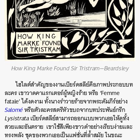
How King Marke Found Sir Tristram—Beardsley
ไฮไลต์สำคัญของงานเบียร์ดสลีย์คือภาพประกอบบท
ละคร เขาวาดคาแรกเตอร์ผู้หญิงร้าย หรือ ‘Femme
fatale’ ได้งดงาม ทั้งนางรำวายร้ายจากพระคัมภีร์อย่าง
Salomé
หรือตัวละครสตรีหัวขบถจากบทประพันธ์กรีก
Lysistrata
เบียร์ดสลีย์สามารถออกแบบพวกเธอให้ดูทั้ง
สวยและอันตราย เขาใช้สีเพียงขาวดำอย่างเรียบง่ายและ
ทรงพลัง ชุดของพวกเธอเป็นแฟชั่นที่ล้ำสมัย ในขณะ