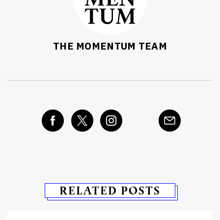
ค้นหา
SHARE
TWEET
LINE
EMAIL
THE MOMENTUM TEAM
RELATED POSTS