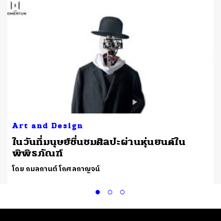
Art and Design
ในวันที่มนุษย์ชื่นชมศิลปะผ่านหุ่นยนต์ใน
พิพิธภัณฑ์
โดย กมลกานต์ โกศลกาญจน์