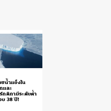
ยน้ำแข็งใน
ิกและ
์กติกามีระดับต่ำ
อบ 38 ปี!