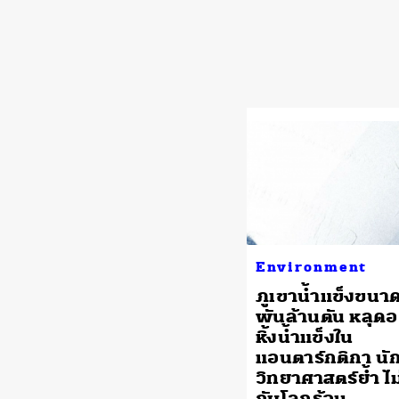
Environment
ภูเขาน้ำแข็งขนา
พันล้านตัน หลุด
หิ้งน้ำแข็งใน
แอนตาร์กติกา นั
วิทยาศาสตร์ย้ำ ไม่
กับโลกร้อน