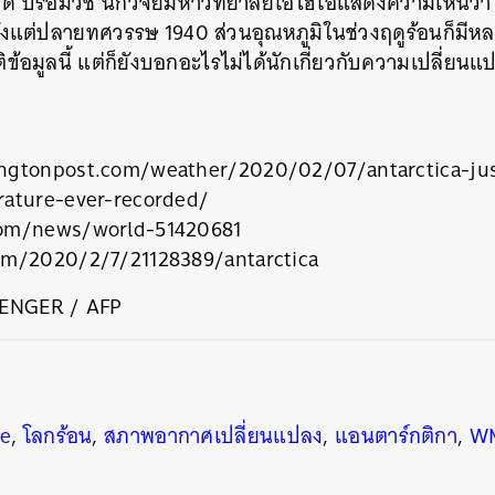
วิด บรอมวิช นักวิจัยมหาวิทยาลัยโอไฮโอแสดงความเห็นว่
ตั้งแต่ปลายทศวรรษ 1940 ส่วนอุณหภูมิในช่วงฤดูร้อนก็มี
ติข้อมูลนี้ แต่ก็ยังบอกอะไรไม่ได้นักเกี่ยวกับความเปลี่ย
ngtonpost.com/weather/2020/02/07/antarctica-jus
ature-ever-recorded/
om/news/world-51420681
om/2020/2/7/21128389/antarctica
LENGER / AFP
นหา
SHARE
TWEET
LINE
EMAIL
ge
,
โลกร้อน
,
สภาพอากาศเปลี่ยนแปลง
,
แอนตาร์กติกา
,
W