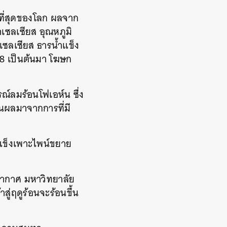
กที่สุดของโลก ผลจาก
าเซลเซียส อุณหภูมิ
ศาเซลเซียส ธารน้ำแข็ง
8 เป็นต้นมา โฆษก
รณ์ลมร้อนโฟเอห์น ซึ่ง
็นผลมาจากการที่มี
แข็งเพาะไพน์ขยาย
ิอากาศ มหาวิทยาลัย
าสู่ฤดูร้อนจะร้อนขึ้น