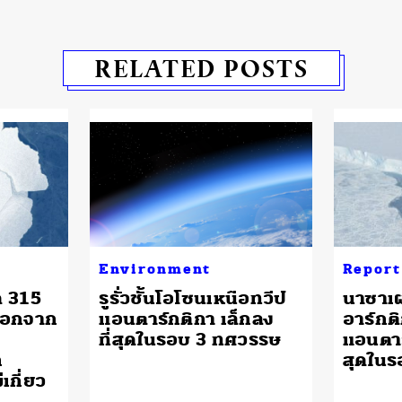
RELATED POSTS
Environment
Report
ด 315
รูรั่วชั้นโอโซนเหนือทวีป
นาซาเผ
ออกจาก
แอนตาร์กติกา เล็กลง
อาร์กต
ที่สุดในรอบ 3 ทศวรรษ
แอนตาร
ก
สุดในร
เกี่ยว