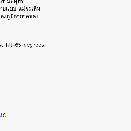
า คาบสมุทร
หลายแบบ แม้จะเห็น
นแปลงภูมิอากาศของ
t-hit-65-degrees-
MO