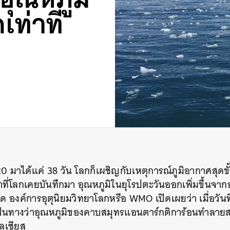
เท่าที่
020 มาได้แค่ 38 วัน โลกก็เผชิญกับเหตุการณ์ภูมิอากาศสุดข
่าที่โลกเคยบันทึกมา อุณหภูมิในยุโรปตะวันออกเพิ่มขึ้นจากอ
ด องค์การอุตุนิยมวิทยาโลกหรือ WMO เปิดเผยว่า เมื่อวันที่
ป็นทางว่าอุณหภูมิของคาบสมุทรแอนตาร์กติการ้อนทำลายสถิต
ซลเซียส