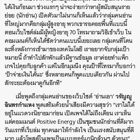
ได้เงินก้อนมา ช่วงแรกๆ น่าจะง่ายกว่าหาผู้สนับสนุนราย
ย่อย (นักอ่าน) เปิดตัวมาไม่นานก็เห็นแล้วว่ากลุ่มคนอ่าน
ที่ใหญ่มากคือกลุ่มผู้สูงอายุ พวกเขารอคอยพื้นที่แบบนี้
ตอนเว็บไซต์ล่มมีผู้หญิงอายุ 70 โทรมาถามวิธีเข้าเว็บ ใน
คอมเมนต์ก็เห็นได้ชัดว่าคนแบบนี้เยอะเลย กลุ่มคนที่โดน
ละทิ้งหลังการเข้ามาของเทคโนโลยี เราอยากจับกลุ่มเป้า
หมายนี้ ถ้าทำไปสักพักแล้วมีฐานข้อมูล เราค่อยทำแพ็ก
เกจไปคุยกับลูกค้า แต่ในอีกมุมนึง คุณป้าที่โทรมาก็บอกว่า
‘ป้าจ่ายเงินได้นะ’ ซึ่งหลายคนก็พูดแบบเดียวกัน ผ่านไป
สักระยะต้องมาดูกันอีกที”
วรัญญู
เมื่อพูดถึงกลุ่มคนอ่านของเว็บไซต์ ‘อ่านเอา’
อินทรกำแหง
พูดเสริมด้วยน้ำเสียงมีความสุขว่า “เราไม่ได้
อยู่ในแวดวงนิยายมาก่อน เปิดเพจได้ไม่ถึงเดือน เราเห็น
แต่คอมเมนต์ Positive Energy เป็นชุมชนนักอ่านที่ดีมาก
วันแรกที่เว็บล่ม ทุกคนมาให้กำลังใจ เป็นแรงสนับสนุนที่ดี
มาก แล้วโพสต์ในเพจเป็นแบบออร์แกนิกล้วนๆ ด้วยนะ”