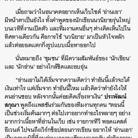
เมื่อถามว่าในอนาคตอยากเห็นเว็บไซต์ ‘อ่านเอา’
มีหน้าตาเป็นยังไง ทั้งคำพูดของนักเขียนนวนิยายรุ่นใหญ่
บนเวทีที่งานเปิดตัว และทีมงานคนอื่นๆ ต่างคิดเห็นไปใน
ทิศทางเดียวกัน คือการใช้ ‘นวนิยาย’ มาเป็นหัวใจหลัก
แล้วต่อยอดแตกกิ่งรูปแบบเนื้อหาออกไป
นั่นหมายถึง ‘ชุมชน’ ที่มีความสัมพันธ์ของ ‘นักเขียน’
และ ‘นักอ่าน’ อย่างใกล้ชิดและอบอุ่น
“อ่านเอาไม่ได้เริ่มจากความคิดว่า ทำอันนี้แล้วจะได้
เงินเท่าไร แต่เริ่มจาก ทำอันนี้ไหม แล้วคิดว่าทำยังไงให้
ประพัฒน์
คนอ่านชอบ หลังจากนั้นค่อยคิดเรื่องหาเงิน”
สกุณา
“
พูดถึงแพสชันร่วมกันของทีมงานทุกคน
ตอนนี้
เป็นช่วงเริ่มต้นมากๆ ต่อไปเราอยากทำอะไรหลายๆ อย่าง
มากกว่าเนื้อหาที่อ่านในเว็บ เช่น รายการทีวี พอดแคสต์
อีเวนต์ ไปจนถึงเวิร์กช็อปสอนการเขียน อยากให้ ‘อ่านเอา’