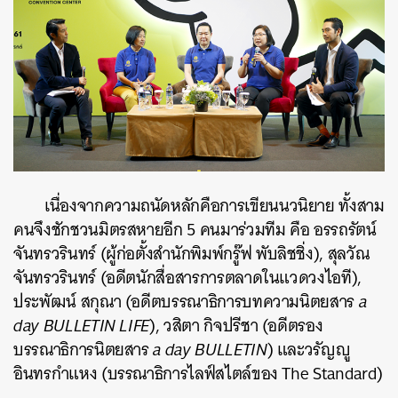
เนื่องจากความถนัดหลักคือการเขียนนวนิยาย ทั้งสาม
คนจึงชักชวนมิตรสหายอีก 5 คนมาร่วมทีม คือ อรรถรัตน์
จันทรวรินทร์ (ผู้ก่อตั้งสำนักพิมพ์กรู๊ฟ พับลิชชิ่ง), สุลวัณ
จันทรวรินทร์ (อดีตนักสื่อสารการตลาดในแวดวงไอที),
ประพัฒน์ สกุณา (อดีตบรรณาธิการบทความนิตยสาร
a
day BULLETIN LIFE
), วสิตา กิจปรีชา (อดีตรอง
บรรณาธิการนิตยสาร
a day BULLETIN
) และวรัญญู
อินทรกำแหง (บรรณาธิการไลฟ์สไตล์ของ The Standard)