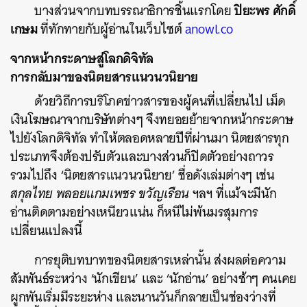
ปิยะพร ศักดิ์
บางส่วนจากบทบรรณาธิการชิ้นแรกโดย
เกษม
ที่ทักทายกับผู้อ่านในเว็บไซต์
anowl.co
จากหน้ากระดาษสู่โลกดิจิทัล
การกลับมาของนิตยสารแนวนวนิยาย
ด้วยวิถีการบริโภคข่าวสารของผู้คนที่เปลี่ยนไป เม็ด
เงินโฆษณาจากบริษัทต่างๆ จึงทยอยย้ายจากหน้ากระดาษ
ไปยังโลกดิจิทัล ทำให้ตลอดหลายปีที่ผ่านมา นิตยสารทุก
ประเภทจึงต้องปรับตัวและบางส่วนก็ปิดตัวอย่างถาวร
รวมไปถึง ‘นิตยสารแนวนวนิยาย’ ชื่อดังเล่มต่างๆ เช่น
สกุลไทย พลอยแกมเพชร ขวัญเรือน
ฯลฯ ที่แม้จะมีนัก
อ่านติดตามอย่างเหนียวแน่น ก็หนีไม่พ้นมรสุมการ
เปลี่ยนแปลงนี้
การยุติบทบาทของนิตยสารเหล่านั้น ส่งผลต่อความ
สัมพันธ์ระหว่าง ‘นักเขียน’ และ ‘นักอ่าน’ อย่างช้าๆ คนเคย
ผูกพันเริ่มมีระยะห่าง และนานวันก็กลายเป็นช่องว่างที่