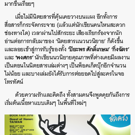
มากขึ้นเรื่อยๆ
เมื่อไม่มีนิตยสารที่คุ้นเคยวางบนแผง อีกทั้งการ
สื่อสารก็กระจัดกระจาย (แล้วแต่นักเขียนคนไหนสะดวก
ช่องทางใด) เวลาผ่านไปสักระยะ เสียงเรียกร้องจากนัก
อ่านต่อการกลับมาของ ‘นิตยสารแนวนวนิยาย’ ก็ดังขึ้น
‘ปิยะพร ศักดิ์เกษม’ ‘กิ่งฉัตร’
และลอยเข้าสู่การรับรู้ของทั้ง
‘พงศกร’
และ
นักเขียนนวนิยายคุณภาพที่ต่างเคยมีผลงาน
เป็นตอนในนิตยสารเล่มต่างๆ เป็นพ็อคเก็ตบุ๊กอีกจำนวน
ไม่น้อย และบางเล่มยังได้รับการต่อยอดไปสู่ละครในจอ
โทรทัศน์
ด้วยความรักและคิดถึง ทั้งสามคนจึงพูดคุยกันถึงการ
เริ่มต้นเนื้อหาแบบเดิมๆ ในพื้นที่ใหม่ๆ