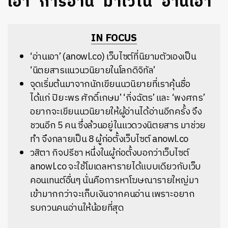
เอา ‘การอ่าน’ มาไว้ใน ‘อ่านเอา’
IN FOCUS
‘อ่านเอา’ (anowl.co) เว็บไซต์ที่นิยามตัวเองเป็น
‘นิตยสารแนวนวนิยายในโลกดิจิทัล’
จุดเริ่มต้นมาจากนักเขียนนวนิยายที่เราคุ้นชื่อ
ได้แก่ ปิยะพร ศักดิ์เกษม’ ‘กิ่งฉัตร’ และ ‘พงศกร’
อยากจะเขียนนวนิยายให้ผู้อ่านได้อ่านอีกครั้ง จึง
ชวนอีก 5 คน ซึ่งล้วนอยู่ในแวดวงนิตยสาร มาช่วย
ทำ จึงกลายเป็น 8 ผู้ก่อตั้งเว็บไซต์ anowl.co
วสิตา กิจปรีชา หนึ่งในผู้ก่อตั้งบอกว่าเว็บไซต์
anowl.co จะใช้โมเดลหารายได้แบบเดียวกับเว็บ
คอนเทนต์อื่นๆ นั่นคือการหาโฆษณารายใหญ่มา
เข้ามากกว่าจะเก็บเงินจากคนอ่าน เพราะอยาก
รบกวนคนอ่านให้น้อยที่สุด