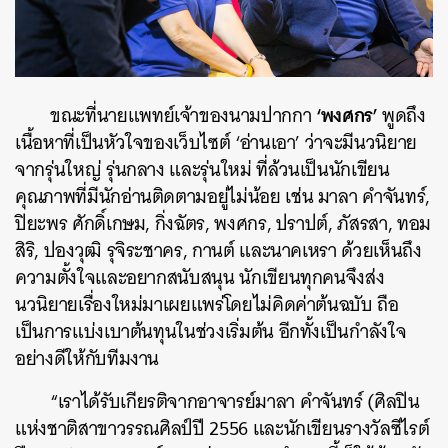
‘พงศกร’
ขณะที่นายแพทย์เจ้าของนามปากกา
พูดถึง
เนื้อหาที่เป็นหัวใจของเว็บไซต์ ‘อ่านเอา’ ว่าจะมีนวนิยาย
จากรุ่นใหญ่ รุ่นกลาง และรุ่นใหม่ ที่ล้วนเป็นนักเขียน
คุณภาพที่มีนักอ่านติดตามอยู่ไม่น้อย เช่น มาลา คำจันทร์,
ปิยะพร ศักดิ์เกษม, กิ่งฉัตร, พงศกร, ปราปต์, ภัสรสา, ทอม
สิริ, ปองวุฒิ รุจิระชาคร, กานต์ และนาคเหรา ด้วยเห็นถึง
ความตั้งใจและอยากสนับสนุน นักเขียนทุกคนจึงส่ง
นวนิยายเรื่องใหม่มาเผยแพร่โดยไม่คิดค่าต้นฉบับ ถือ
เป็นการแบ่งเบาต้นทุนในช่วงเริ่มต้น อีกทั้งเป็นกำลังใจ
อย่างดีให้กับทีมงาน
“เราได้รับเกียรติจากอาจารย์มาลา คำจันทร์ (ศิลปิน
แห่งชาติสาขาวรรณศิลป์ปี 2556 และนักเขียนรางวัลซีไรต์