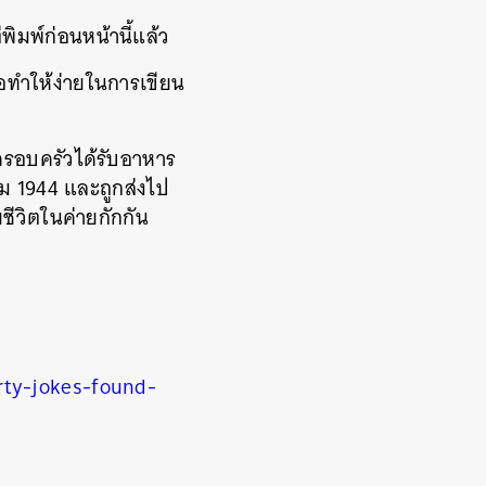
ีพิมพ์ก่อนหน้านี้แล้ว
่อทำให้ง่ายในการเขียน
ครอบครัวได้รับอาหาร
าคม 1944 และถูกส่งไป
ชีวิตในค่ายกักกัน
rty-jokes-found-