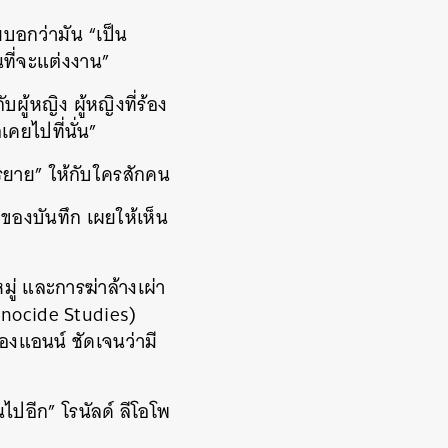
ยบอกว่ามัน “เป็น
นที่จะแต่งงาน”
ผู้หญิง ผู้หญิงที่ร้อง
คยไปที่นั่น”
รยาย” ให้กับใครสักคน
อของบันทึก เผยให้เห็น
ู่ และการฆ่าล้างเผ่า
enocide Studies)
ีของแอนน์ ชัดเจนว่ามี
นไปอีก” โรนัลด์ ลีโอโพ