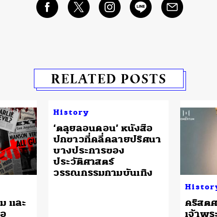
RELATED POSTS
History
​‘ตลุยลอนดอน’ หนังสือ
ปกขาวที่คลี่คลายปริศนา
บางประการของ
ประวัติศาสตร์
วรรณกรรมกามบันเทิง
Histor
ม และ
​คริสต
่อ
เจ้าพร