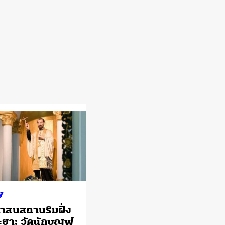
y
ศาสนสถานริมฝั่ง
ะยา: วัดนักบุญฟ