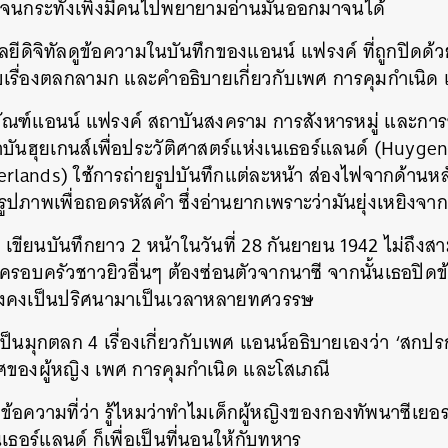
ว้ จนกระทั่งเพิ่งมีคนไปพยายามอ่านมันออกมาจนได้
โลยีดิจิทัลดูข้อความในบันทึกของแอนน์ แฟรงค์ ที่ถูกปิด
ื่องตลกลามก และคำอธิบายเกี่ยวกับเพศ การคุมกำเนิด 
ภัณฑ์แอนน์ แฟรงค์ สถาบันสงคราม การสังหารหมู่ และการฆ่
ันฮุยเกนส์เพื่อประวัติศาสตร์แห่งเนเธอร์แลนด์ (Huygen
herlands)
ใช้การถ่ายรูปบันทึกแต่ละหน้า ส่องไฟจากด้านหลั
ภาพเพื่อถอดรหัสคำ ซึ่งอ่านยากเพราะว่ามันยุ่งเหยิงจาก
ี เขียนบันทึกยาว 2 หน้าในวันที่ 28 กันยายน 1942 ไม่ถึงสา
อบครัวชาวยิวอื่นๆ ต้องซ่อนตัวจากนาซี จากนั้นเธอปิด
นยังคงเป็นปริศนามาเป็นเวลาหลายทศวรรษ
ไว้เป็นมุกตลก 4 เรื่องเกี่ยวกับเพศ แอนน์อธิบายเองว่า ‘สก
องผู้หญิง เพศ การคุมกำเนิด และโสเภณี
ข้อความที่ว่า รู้ไหมว่าทำไมเด็กผู้หญิงของกองทัพนาซีเย
ธอร์แลนด์ ก็เพื่อเป็นที่นอนให้กับทหาร