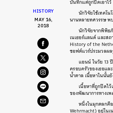
บันทึกแต่ถูกปิดเอาไ
HISTORY
นักวิจัยใช้เทคโน
นานหลายทศวรรษ พบเร
MAY 16,
2018
นักวิจัยจากพิพิธ
เนเธอร์แลนด์ และสถาบ
History of the Net
ซอฟต์แวร์ประมวลผลรูป
แอนน์ ในวัย 13 ป
ครอบครัวของเธอและคร
น้ำตาล เนื้อหาในนั้
เนื้อหาที่ถูกปิด
ของพัฒนาการทางเพศข
หนึ่งในมุกตลกคือ
Wehrmacht) อยู่ในเนเ