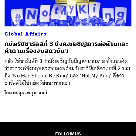
ค้นหา
SHARE
TWEET
LINE
EMAIL
Global Affairs
กษัตริย์ชาร์ลส์ที่ 3 ยังคงเผชิญการต่อต้านและ
คำถามเรื่องงบสถาบันฯ
กษัตริย์ชาร์ลส์ที่ 3 กำลังเผชิญกับปัญหามากมาย ทั้งแนวคิด
ว่าราชวงศ์อังกฤษควรจบลงพร้อมกับราชินีเอลิซาเบธที่ 2 รวม
ถึง ‘No Man Should Be King’ และ ‘Not My King’ สื่อว่า
ชาร์ลส์ไม่ใช่กษัตริย์ของพวกเขา
โดย
ตรีนุช อิงคุทานนท์
FOLLOW US