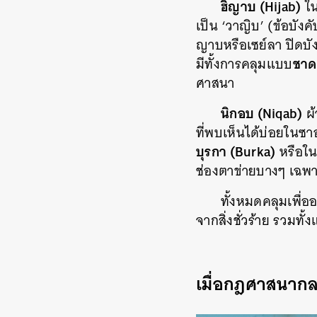
ฮิญาบ (Hijab)
ใน
เป็น ‘วาญิบ’ (ข้อบังค
ญาบหรือเซย์ลา ปิดบัง
ชาด
มีทั้งการคลุมแบบ
ศาสนา
นิกอบ (Niqab)
ผ้
ที่พบเห็นได้บ่อยในซา
บุรกา (Burka)
หรือในช
ช่องตาข่ายบางๆ เฉพา
ทั้งหมดคลุมเพื่
จากสิ่งชั่วร้าย รวมท
เมื่อกฎศาสนากลา