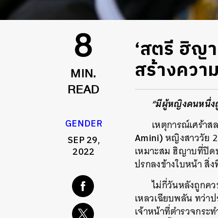
‘สตรี ฮิญ
8
สร้างความ
MIN.
READ
“มีผู้หญิงคนหนึ
GENDER
เหตุการณ์เศร้าสล
Amini)
หญิงสาววัย 22
SEP 29,
เหมาะสม ฮิญาบที่ปิ
2022
ปรกลงข้างใบหน้า สิ่ง
ไม่กี่วันหลังถูก
เหลวเฉียบพลัน ทว่าประ
เจ้าหน้าที่ตำรวจกระท