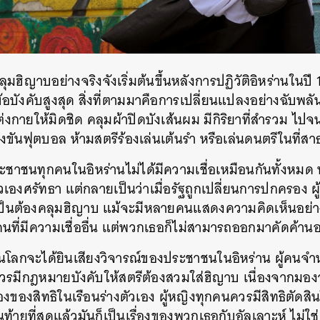
ลุมฮิญาบอย่างจริงจังเริ่มต้นขึ้นหลังการปฏิวัติอิหร่านในปี 1
อบังคับสูงสุด สิ่งที่ตามมาคือการเปลี่ยนแปลงอย่างฉับพลั
งกายให้มิดชิด คลุมผ้าปิดบังเส้นผม มีกิริยาที่สำรวม ไปจนถ
งขันฟุตบอล ห้ามสตรีร้องเล่นเต้นรำ หรือเล่นดนตรีในที่
ระชาชนทุกคนในอิหร่านไม่ได้มีความเชื่อเหมือนกันทั้งหมด พ
ัวเองศรัทธา แต่กลายเป็นว่าเมื่อรัฐถูกเปลี่ยนการปกครอง ผ
็นต้องคลุมฮิญาบ แม้จะมีหลายคนแสดงความคิดเห็นอย่างต
ับคนที่มีความเชื่ออื่น แต่พวกเธอก็ไม่สามารถออกมาคัดค้าน
นโลกจะได้ยินเสียงวิจารณ์ของประชาชนในอิหร่าน ผู้ค
วรมีกฎหมายบังคับให้สตรีต้องสวมใส่ฮิญาบ เนื่องจากมองว่า
่องของสิทธิในเรือนร่างตัวเอง ผู้หญิงทุกคนควรมีสิทธิตัดส
้ายที่สุดแล้วมันก็เป็นเรื่องของพวกเธอกับอัลเลาะห์ ไม่ใช่