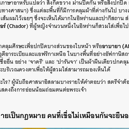
ภาษาอาหรับแปลว่า สิ่งกีดขวาง ม่านปิดกั้น หรือสิ่งปกปิด
SHARE
TWEET
LINE
EMAIL
ับทางศาสนา) ซึ่งแต่ละพื้นที่ก็มีการคลุมผ้าที่ต่างกันไป บ
เส้นผมไว้เฉยๆ ซึ่งจะเห็นได้มากในอิหร่านและปากีสถาน ส่
อร์ (Chador
) ที่ผู้หญิงจำนวนหนึ่งในอิหร่านก็สวมใส่เพื่อ
อาบายา (A
าคลุมศีรษะเพื่อปกปิดบางส่วนของใบหน้า หรือ
อุดีอาระเบียและแอฟริกาเหนือ ในบางพื้นที่อย่างอัฟกานิ
ื่ออื่น อย่าง ‘จาดรี’ และ ‘ปารันจา’ เป็นผ้าผืนเดียวปกคล
ะบริเวณดวงตาเพื่อให้ผู้สวมใส่สามารถมองเห็นได้
ออะไร? ผู้นับถือศาสนาอิสลามบางรายให้คำตอบว่า สตรีจำต้
ั้งแสดงถึงการอ่อนน้อมถ่อมตนต่อพระเจ้า
ยเป็นกฎหมาย คนที่เชื่อไม่เหมือนกันจะยืนอ