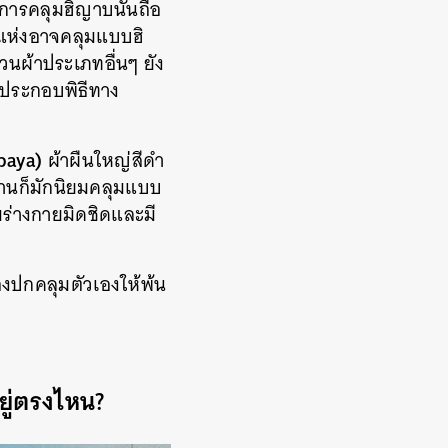
 การคลุมฮิญาบนั้นถือ
างแห่งอาจคลุมแบบฮิ
วนผ้าประเภทอื่นๆ ยัง
ไปประกอบพิธีทาง
baya)
ผ้าผืนใหญ่สีดำ
สถานก็มักนิยมคลุมแบบ
ุมร่างกายมิดชิดและมี
องปกคลุมตัวเองให้พ้น
ยู่ตรงไหน?