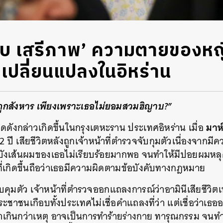
าบ เสรีภาพ’ ความตายของหญิ
เปลี่ยนแปลงในอิหร่าน
่งถูกสังหาร เพียงเพราะเธอไม่ยอมสวมฮิญาบ?”
มาห
ดดังกล่าวเกิดขึ้นในกรุงเตหะราน ประเทศอิหร่าน เมื่อ
 ปี เสียชีวิตหลังถูกเจ้าหน้าที่ตำรวจจับกุมตัวเนื่องจากม
ดบังเส้นผมของเธอไม่เรียบร้อยมากพอ จนทำให้มีปอยผมหล
ที่เกิดขึ้นถือว่าเธอมีความผิดตามข้อบังคับทางกฎหมาย
ควบคุมตัว เจ้าหน้าที่ตำรวจออกแถลงการณ์ว่าอามินีเสียชีวิ
ชาชนเกือบทั้งประเทศไม่เชื่อคำแถลงที่ว่า แต่เชื่อว่าเธออ
ำเกินกว่าเหตุ อาจเป็นการทำร้ายร่างกาย ทารุณกรรม จนทำใ