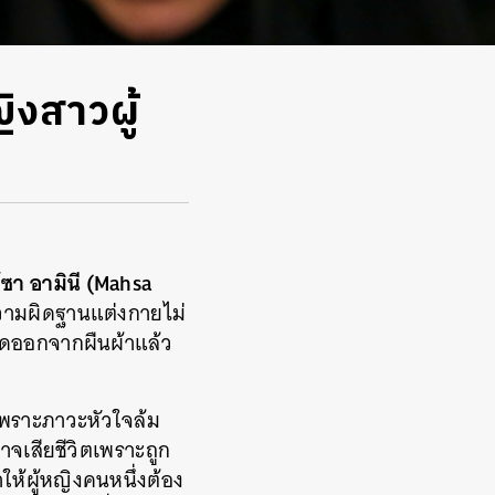
งสาวผู้
์ซา อามินี (Mahsa
ีความผิดฐานแต่งกายไม่
ุดออกจากผืนผ้าแล้ว
ตเพราะภาวะหัวใจล้ม
าจเสียชีวิตเพราะถูก
ห้ผู้หญิงคนหนึ่งต้อง