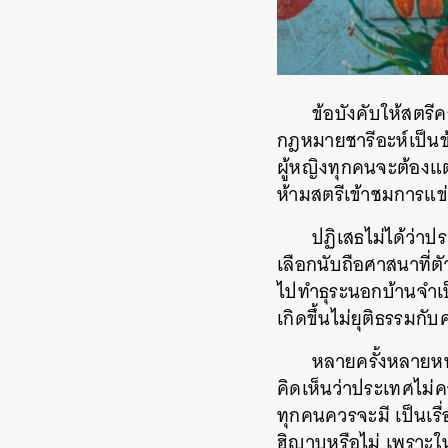
ข้อบังคับให้สตรีค
กฎหมายชารีอะห์เป็นข้
ผู้หญิงทุกคนจะต้องแต่
ห้ามสตรีเข้าชมการแข่
ปฏิเสธไม่ได้ว่าป
เลือกนับถือศาสนาที่ต
ไปทำธุระนอกบ้านจำเป
เกิดขึ้นไม่ยุติธรรมก
หลายครั้งหลายห
คิดเห็นว่าประเทศไม่ค
ทุกคนควรจะมี เป็นเรื
ฮิญาบหรือไม่ เพราะในท