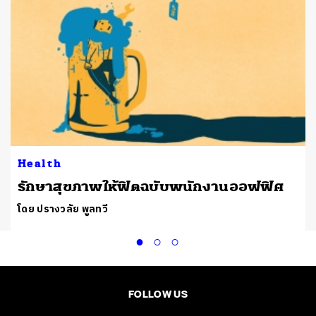
Health
้
​รักษาสุขภาพให้ฟิตฉบับพนักงานออฟฟิศ
โดย ปรางวลัย พูลทวี
FOLLOW US