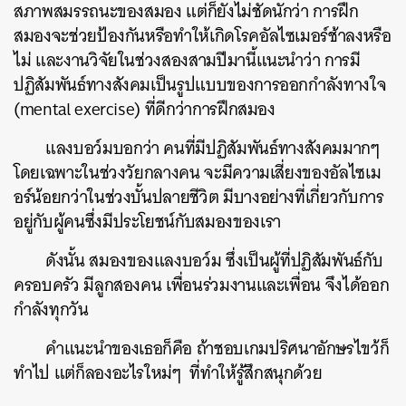
สภาพสมรรถนะของสมอง แต่ก็ยังไม่ชัดนักว่า การฝึก
สมองจะช่วยป้องกันหรือทำให้เกิดโรคอัลไซเมอร์ช้าลงหรือ
ค้นหา
ไม่ และงานวิจัยในช่วงสองสามปีมานี้แนะนำว่า การมี
SHARE
TWEET
LINE
EMAIL
ปฏิสัมพันธ์ทางสังคมเป็นรูปแบบของการออกกำลังทางใจ
(mental exercise) ที่ดีกว่าการฝึกสมอง
แลงบอว์มบอกว่า คนที่มีปฏิสัมพันธ์ทางสังคมมากๆ
โดยเฉพาะในช่วงวัยกลางคน จะมีความเสี่ยงของอัลไซเม
อร์น้อยกว่าในช่วงบั้นปลายชีวิต มีบางอย่างที่เกี่ยวกับการ
อยู่กับผู้คนซึ่งมีประโยชน์กับสมองของเรา
ดังนั้น สมองของแลงบอว์ม ซึ่งเป็นผู้ที่ปฏิสัมพันธ์กับ
ครอบครัว มีลูกสองคน เพื่อนร่วมงานและเพื่อน จึงได้ออก
กำลังทุกวัน
คำแนะนำของเธอก็คือ ถ้าชอบเกมปริศนาอักษรไขว้ก็
ทำไป แต่ก็ลองอะไรใหม่ๆ ที่ทำให้รู้สึกสนุกด้วย