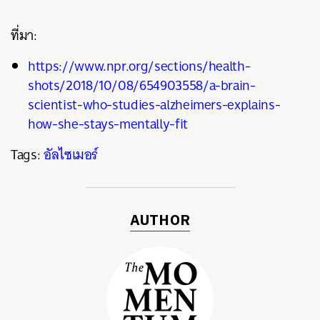
ที่มา:
https://www.npr.org/sections/health-
shots/2018/10/08/654903558/a-brain-
scientist-who-studies-alzheimers-explains-
how-she-stays-mentally-fit
Tags:
อัลไซเมอร์
AUTHOR